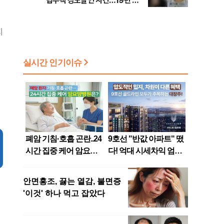
립주택 강도살인 사건…19년 만
에 잡은 범인의 실체는?
지