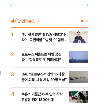
실시간 인기뉴스
1
6
李, '개미 반발'에 'ISA 개편안' 질
천안
타?…국민의힘 "'남 탓 쇼' 멈춰
이 
라"
사
2
7
호르무즈 뒤흔드는 이란 강경
[주
파…“합의해도 또 뒤집힌다”
다?
내
3
8
UAE “호르무즈서 선박 15척 줄
민주
줄이 피격…1명 사망·20명 부상”
청래
능 
4
9
혐
주유소 기름값 12주 연속 하락…
"너
휘발유·경유 1800원대
운전