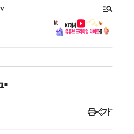
TV
구"