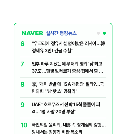
실시간 랭킹뉴스
6
살인사건, 미
“우크라에 정유시설 얻어맞은 러시아…韓
실체는?
정제유 3만t 긴급 수혈”
7
파…“합의해
입추 하루 지났는데 무더위 맹위 '낮 최고
37도'…햇빛 알레르기 증상·집에서 할 수
있는 치료법 [오늘 날씨]
8
니다?…비트코
李, '개미 반발'에 'ISA 개편안' 질타?…국
민의힘 "'남 탓 쇼' 멈춰라"
9
 외치자…與
UAE “호르무즈서 선박 15척 줄줄이 피
하라"
격…1명 사망·20명 부상”
10
럼프 “유출자
국민의힘 윤리위, 내홍 속 징계심의 강행…
당내서는 장동혁 비판 목소리