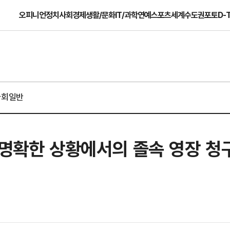
오피니언
정치
사회
경제
생활/문화
IT/과학
연예
스포츠
세계
수도권
포토
D-
사회일반
 명확한 상황에서의 졸속 영장 청