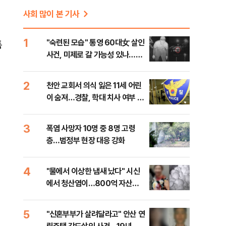
사회 많이 본 기사
1
"숙련된 모습" 통영 60대女 살인
특
사건, 미제로 갈 가능성 있나…범
인의 실체는?
2
천안 교회서 의식 잃은 11세 어린
이 숨져…경찰, 학대 치사 여부 수
사
3
폭염 사망자 10명 중 8명 고령
층…범정부 현장 대응 강화
4
"물에서 이상한 냄새 났다" 시신
에서 청산염이…800억 자산가
사망 사건의 실체는?
5
"신혼부부가 살려달라고" 안산 연