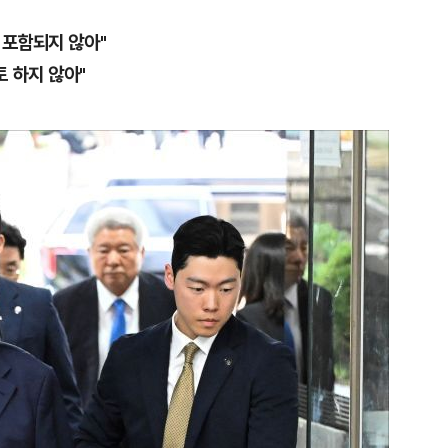
 포함되지 않아"
 하지 않아"
1
"숙련된 모습" 통영 60대女 
제로 갈 가능성 있나…범인의 
2
호르무즈 뒤흔드는 이란 강경
도 또 뒤집힌다”
3
[주간코인] 지금은 살 때 아
인 왜 못 오르나
4
송영길·김민석, '조희대 탄핵'
법사위원들 "즉시 대법관 제청
5
‘탄약 고갈 보도’에 격노한 트
색출하라”