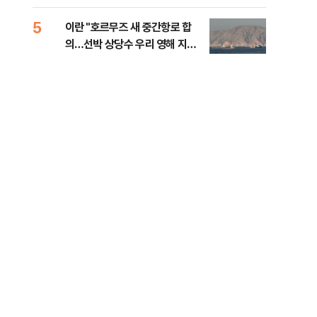
5
10
이란 "호르무즈 새 중간항로 합
폭염
의…선박 상당수 우리 영해 지난
층…
다"
계