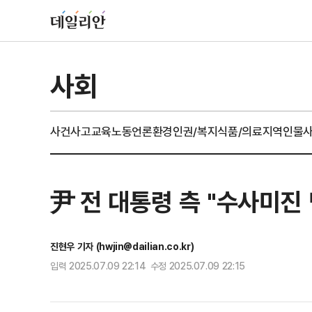
사회
사건사고
교육
노동
언론
환경
인권/복지
식품/의료
지역
인물
尹 전 대통령 측 "수사미진
진현우 기자 (hwjin@dailian.co.kr)
입력 2025.07.09 22:14 수정 2025.07.09 22:15