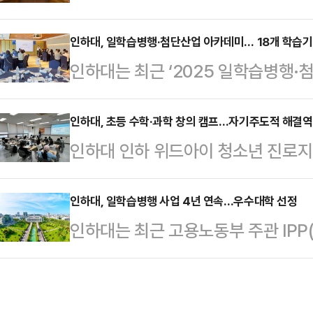
다.인하대는 최근 인천국제공항공사
혁신, 지역문제 해결형 선도 프로젝트
인력 양성을 위한 양해각서(MOU)
인하대, 일학습병행·첨단산업 아카데미… 18개 학습기
다.인하대는 I-RISE 사업을 통해
인하대는 최근 ‘2025 일학습병행
은 여객, 항공 MRO(보수·수리·정비
교육 시스템을 구축하고 산업 현장에
니티 간담회’를 개최했다고 27일 
러한 성장에 발맞춰 전문성을 가진 
담당자 30여명이 참석했다.참석자들
인하대, 초등 수학·과학 창의 캠프…자기주도적 해결역
다.인하대는 이번 협약에 따라 인
인하대 인하 위드아이 청소년 진로지
자 코칭·피드백 기법’을 들으며 학
문인력 양성을 위한 지원체계 구축을
·과학 창의 캠프’를 성황리에 마쳤
적 지도 방법에 대해 익혔다.직무교육
내실화 위한 인적자원·교수진 …
교과 연계 수학과 과학에 대한 흥미를
인하대, 일학습병행 사업 4년 연속…우수대학 선정
가이드에 대한 설명도 들었다. 9개월
인하대는 최근 고용노동부 주관 IP
수 있도록 이번 캠프를 마련했다.인
명과 함께 HRD-net 행정처리 절
에서 4년 연속 우수대학(A등급)으
한 ‘수학·과학 창의 캠프’는 학년별
운영 이해도…
는 대학과 기업이 협력해 NCS(국가
다양한 주제의 체험 프로그램으로 구
육과 현장실습을 학생들에게 제공하