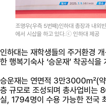
조명우(우측 5번째)인하대 총장과 내외빈
에서 시삽을 하고 있다.ⓒ 인하대 제공
인하대는 재학생들의 주거환경 개
한 행복기숙사 ‘승운재’ 착공식을 
승운재는 연면적 3만3000㎡(약 1
층 규모로 조성되며 총사업비는 86
실, 1794명이 수용 가능한 전국 