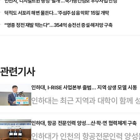
인천시, 디지털트윈 행정 ‘날개’…국가공간정보 우수사업 선정
덕적도 서포리 해변 물든다…'주섬주섬 음악회' 15일 개막
“영종 정전 재발 막는다”…354억 송전선 증설·해저망 구축
관련기사
인하대, I-RISE 사업본부 출범… 지역 상생 모델 시동
인하대는 최근 지역과 대학이 함께 성
RISE(라이즈·Region Innovation
식을 열었다고 6일 밝혔다.I-RIS
인하대, 항공 전문인력 양성…산·학·연 협력체계 구축
인하대가 인천의 항공전문인력 양성을
인재 양성, 대학 특성화 중심의 지역