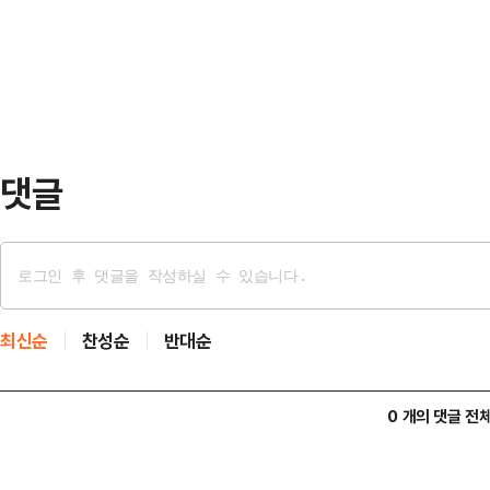
년 학생 160명은 다양한 체험 활동
취업 연계가 가능하다는 장점을 가지
있게 배우는 시간…
학습병행 사업의 운영기관으로 선정
터 일학습병행 사업을 운영 중인 대학
신, 바이오, 첨단자동차 등 …
댓글
최신순
찬성순
반대순
0 개의 댓글 전