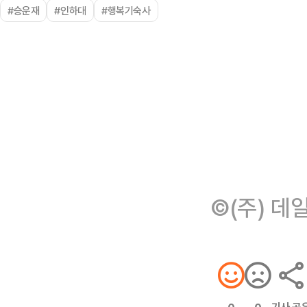
#승운재
#인하대
#행복기숙사
©(주) 데