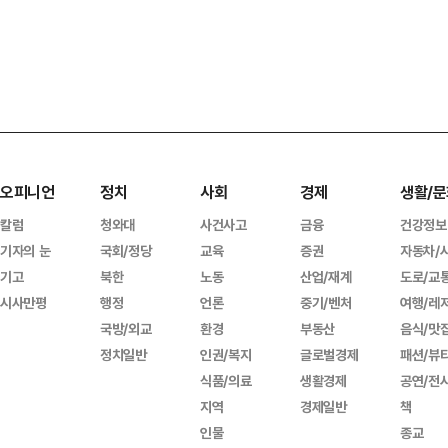
오피니언
정치
사회
경제
생활/문
칼럼
청와대
사건사고
금융
건강정보
기자의 눈
국회/정당
교육
증권
자동차/
기고
북한
노동
산업/재계
도로/교
시사만평
행정
언론
중기/벤처
여행/레
국방/외교
환경
부동산
음식/맛
정치일반
인권/복지
글로벌경제
패션/뷰
식품/의료
생활경제
공연/전
지역
경제일반
책
인물
종교