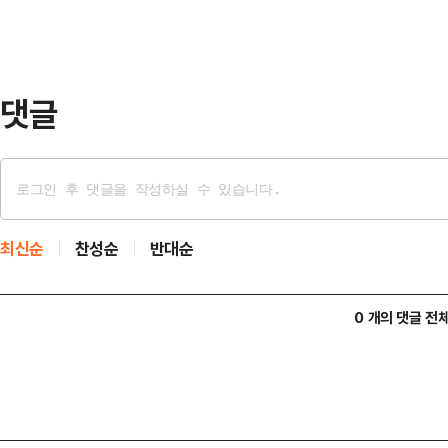
술정보통신부·전재수 해양수산부·정동
을 보훈부·김성환 환경부·한성숙 중
·임광현 국세청장 후…
댓글
최신순
찬성순
반대순
0 개의 댓글 전