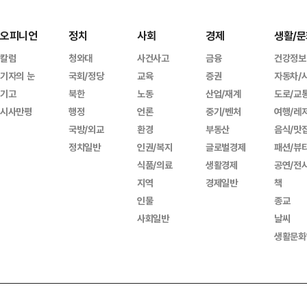
오피니언
정치
사회
경제
생활/문
칼럼
청와대
사건사고
금융
건강정보
기자의 눈
국회/정당
교육
증권
자동차/
기고
북한
노동
산업/재계
도로/교
시사만평
행정
언론
중기/벤처
여행/레
국방/외교
환경
부동산
음식/맛
정치일반
인권/복지
글로벌경제
패션/뷰
식품/의료
생활경제
공연/전
지역
경제일반
책
인물
종교
사회일반
날씨
생활문화