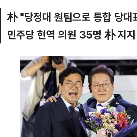
朴 "당정대 원팀으로 통합 당대표
민주당 현역 의원 35명 朴 지지