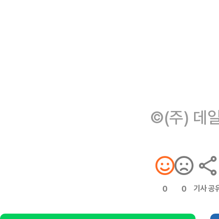
©(주) 데
기사 공
0
0