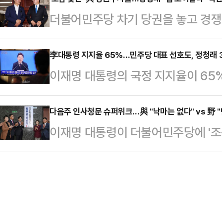
탈전이 한껏 달아오르고 있다. 이번
자 더 이상 그와 같은 내란이 발생하
더불어민주당 차기 당권을 놓고 경쟁
대의원 15%·권리당원 55%·일반 국
다.또 "민주사회의 오랜 과제인 검
이 민주당 텃밭인 호남을 찾아 지지를
포진해 있는 호남을 집중 공략하는 
것"이라고 했다.특별법…
김대중컨벤션센터에서 열린 '국민이 
李대통령 지지율 65%…민주당 대표 선호도, 정청래 3
이'에 돌입한 박찬대 의원은 8일 
이재명 대통령의 국정 지지율이 65
개혁 입법, 이재명 정부 성공을 위해
갖는다.7일엔 광주 지역 당원 간담
다.한국갤럽이 지난 1∼3일 이동통신
달라"라고 말했다.국회 탄핵소추위원
의 스킨…
출을 활용해 '이재명 대통령이 대통
다음주 인사청문 슈퍼위크…與 "낙마는 없다" vs 野
윤석열 전 대통령 탄핵 소추를 추진한
이재명 대통령이 더불어민주당에 '조
는지, 잘못 수행하고 있다고 보는지'
날 북콘서트엔 최기상·권향엽·민형배
힘은 '송곳 검증'을 예고했다. 민주당
있다'고 긍정평가했다.이 대통령의 지
주철현 민주당 의…
과시키겠다"는 입장인 만큼, 오는 1
된 전주보다 1%p오른 수치다. '잘못
보자들에 대한 국회 인사청문회 정국
는 12%로 조사됐다.정당 지지도는
로 보인다.8일 정치권에 따르면, 1
대비 3%p …