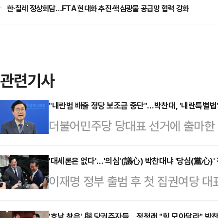
한·칠레 정상회담…FTA 현대화 추진·핵심광물 공급망 협력 강화
관련기사
"내란범 배출 정당 보조금 중단"…박찬대, '내란특별법'
더불어민주당 당대표 선거에 출마한 
제한 등을 주요 골자로 하는 '내란특
북도의회에서 기자회견을 열어 "민주
'대세론은 없다'…'의심'(議心) 박찬대냐 '당심(黨心)
이재명 정부 출범 후 첫 집권여당 대
히 종식하고 새로운 대한민국으로 
한 달도 채 남지 않은 가운데 박찬대·
게 된 것을 매우 뜻깊게 생각한다"며 
'호남 찾은' 與 당권주자들…정청래 "힘 모아달라" 박찬