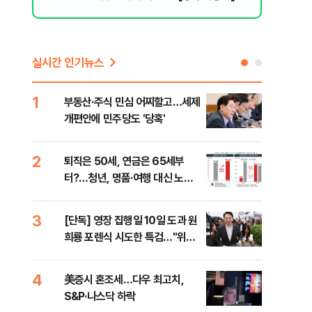
실시간 인기뉴스
1
6
부동산·주식 민심 어찌할고…세제
안양
개편안에 민주당도 '당혹'
진 
2
7
퇴직은 50세, 연금은 65세부
국내
터?…청년, 명품·여행 대신 노후
코스
준비 [Now 2.30]
3
8
[단독] 영장 집행일 10일 도과 원
[전
희룡 포렌식 시도한 특검…"위법
재인
증거 수집" 지적
안"
4
9
美증시 혼조세…다우 최고치,
보험
S&P·나스닥 하락
괴…