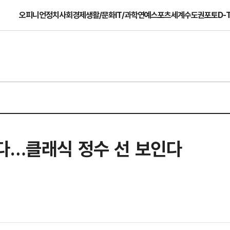
오피니언
정치
사회
경제
생활/문화
IT/과학
연예
스포츠
세계
수도권
포토
D-
마다…클래식 정수 선 보인다