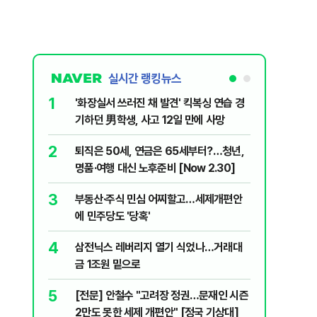
실시간 랭킹뉴스
1
6
'화장실서 쓰러진 채 발견' 킥복싱 연습 경
[속보] 
기하던 男학생, 사고 12일 만에 사망
원…전년
2
7
퇴직은 50세, 연금은 65세부터?…청년,
​"정청래
명품·여행 대신 노후준비 [Now 2.30]
내부서 나
3
8
부동산·주식 민심 어찌할고…세제개편안
꿈쩍 않는
에 민주당도 '당혹'
간다
4
9
삼전닉스 레버리지 열기 식었나…거래대
2030은
금 1조원 밑으로
줄 알았나
리 헬스]
5
10
[전문] 안철수 "고려장 정권…문재인 시즌
“길거리 
2만도 못한 세제 개편안" [정국 기상대]
세입자 ‘발