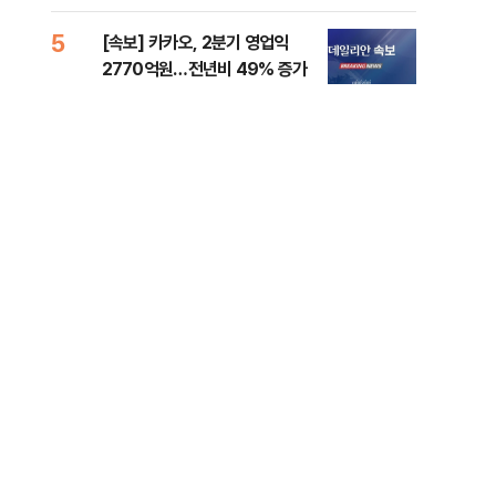
5
10
[속보] 카카오, 2분기 영업익
경산
2770억원…전년비 49% 증가
표 