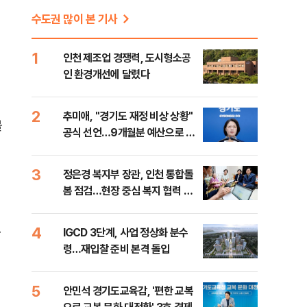
수도권 많이 본 기사
1
인천 제조업 경쟁력, 도시형소공
인 환경개선에 달렸다
2
추미애, "경기도 재정 비상 상황"
블
공식 선언…9개월분 예산으로 민
생사업 중단
3
정은경 복지부 장관, 인천 통합돌
봄 점검…현장 중심 복지 협력 강
화
로
4
IGCD 3단계, 사업 정상화 분수
령…재입찰 준비 본격 돌입
5
안민석 경기도교육감, '편한 교복