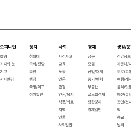
오피니언
정치
사회
경제
생활/문
칼럼
청와대
사건사고
금융
건강정보
기자의 눈
국회/정당
교육
증권
자동차/
기고
북한
노동
산업/재계
도로/교
시사만평
행정
언론
중기/벤처
여행/레
국방/외교
환경
부동산
음식/맛
정치일반
인권/복지
글로벌경제
패션/뷰
식품/의료
생활경제
공연/전
지역
경제일반
책
인물
종교
사회일반
날씨