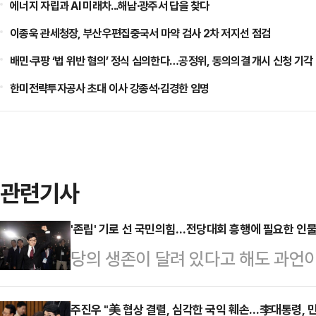
에너지 자립과 AI 미래차...해남·광주서 답을 찾다
이종욱 관세청장, 부산우편집중국서 마약 검사 2차 저지선 점검
배민·쿠팡 ‘법 위반 혐의’ 정식 심의한다…공정위, 동의의결 개시 신청 기각
한미전략투자공사 초대 이사 강종석·김경한 임명
관련기사
'존립' 기로 선 국민의힘…전당대회 흥행에 필요한 인물은
당의 생존이 달려 있다고 해도 과언이
계파' 안철수 의원이 출사표를 던지면
판의 목소리도 적지 않지만, 기대감 또
주진우 "美 협상 결렬, 심각한 국익 훼손…李대통령, 