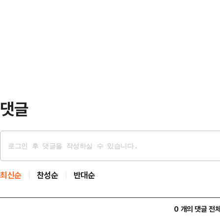
밝혔다. 법조계에선 업무상비밀누설
트와 브라톱 차림(사진 왼쪽)으로 중
번호 등 개인정보가 유출된 만큼 개
셜미디어(SNS)에 공유돼 화제를 모
측했다. 전문가들은 특히, 오는 8일
태의 상의 차림은 과하…
특검팀에서 관련자 간의 진술 관여를 
압박용으로 대응하려는 목적도 엿보
박지영 특검보는 전날 브리…
댓글
최신순
찬성순
반대순
0 개의 댓글 전