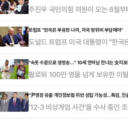
주진우 국민의힘 의원이 오는 8월부
탄(탄핵 찬성)파'로 분류되는 한동훈
는 도널트 트럼프 미국 대통령의 서
과를 극대화하며 민심에 '개혁'의 가
을 향해 "그동안 어떤 대미협상 전략
트럼프 "한국은 부유한 나라, 자국 방위비 부담해야"
란 관측이 나온다.전날 혁신위원장 
도널드 트럼프 미국 대통령이 "한국
협상에 주력해야 한다고 강조했다.주
수 의원은 8일 페이스북에 유력 당
다"고 말했다.'로이터 통신' 등에 따
월 1일부터 우리나라에 상호관세 25
수 전 고용노…
싱톤 백악관에서 열린 내각회의에서 
"속옷 수준으로 생방송…" 10세 연하남 만나는 女리
령실은 최악의 상황을 모면했다는 자
팔로워 100만 명을 넘게 보유한 
다.트럼프 대통령은 "한국은 정말 많
고 했다. 벌써부터 발 빼는 모습"이
나의 과한 노출 의상이 화제의 중심에
언급하며 "한국은 미국에 거의 (비용
임이다. 시간을 번 것처럼…
에 따르면 엘레오노라 인카르도나는 
"尹영장 유출 개인정보법 위반 성립 가능성…특검, 진술
프 대통령은 또 "우리는 한국에 4만
'12·3 비상계엄 사건'을 수사 중
스타디움에서 열린 PSG와 바이에른
한국에 엄청난 경제적 이익"이라며 
대한 구속영장이 변호인단을 통해 
착용했다.공개된 사진에 따르면 인
는 큰 손해"라고…