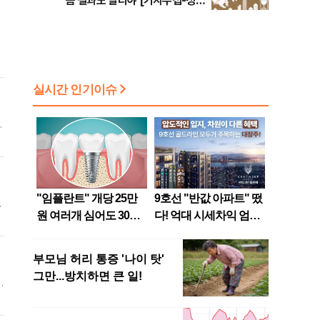
큼 결과도 달라야 [기자수첩-정책
경제]
이
정
민
법
으
이
지
측
.