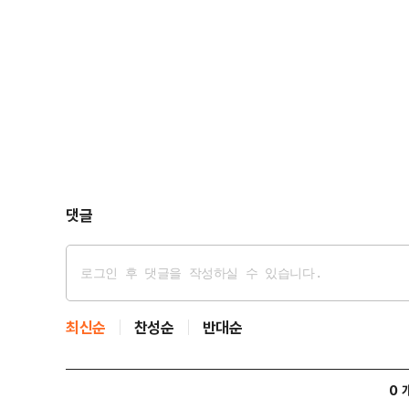
그렇게 모든 법적 관계가 정리가 돼 갈 즈음, 공교롭게
댓글
최신순
찬성순
반대순
0 