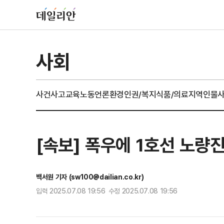
사회
사건사고
교육
노동
언론
환경
인권/복지
식품/의료
지역
인물
[속보] 폭우에 1호선 노량
백서원 기자 (sw100@dailian.co.kr)
입력 2025.07.08 19:56 수정 2025.07.08 19:56