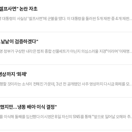
를 옮겼다．▼ 관련기사 보기페이블 재현, 투병 중 사망 '향년 …
"셀프사면" 논란 자초
대통령의 사실상 '셀프사면'에 군불을 땠다. 이 대통령을 둘러싼 5개 재판 중 4개 재판
 두고 검찰의 '조작기소'로 규정해 개혁 의지를 설파했다. 정치권에서는 민주당이 이 대통
함께 정치 보복으로 비춰질 수 있다는 우려가 나온다.8일 정치권에 따르면 민주당은 대북송
터뷰를 근거로 검찰이 '이재명 죽이기'를 위해 사건을 날…
…낱낱이 검증하겠다"
명 정부가 구상한 내각은 범죄 종합 선물세트가 아닌지 의심스러울 지경"이라며 '이재명
장은 8일 국회에서 열린 국민의힘 원내대책회의에서 "이재명 대통령이 '낙제 총리' 김
들 역시 하나같이 의혹 투성이"라며 "본격적인 청문회가 시작되기도 전에 드러난 비리·불
"고 지적했다.앞서 국회 외교통일위원회·과학기술정보방송통신위원회·산업통산…
영상까지 ‘화제’
행할 것이라는 소식이 전해진 가운데, 3년 전 공개됐던 사주 영상까지 다시금 화제를 모
 통해 “신지는 결혼에 대해 반대 여론이 나올 수밖에 없다는 걸 알고 있었다”면서 “다만 
이진호는 신지가 유튜브로 직접 결혼을 발표한 것에 대해 “문원에 대해 알려진 건 없지만 
언론을 통해 터지면 돌이킬 수 없을 만큼 이미지가 나빠질 …
안 했지만…냉동 배아 이식 결정"
를 이식해 둘째를 임신했다.이시영은 8일 자신의 SNS를 통해 "앞으로 일어날 오해와 추
 임신 소식을 전했다.그는 이혼 후 둘째를 임신하게 된 과정에 대해 "결혼 생활 중 시험관
를 이식받지 않은 채 긴 시간이 흘렀고, 이혼에 대한 이야기 또한 자연스럽게 오가게 됐다