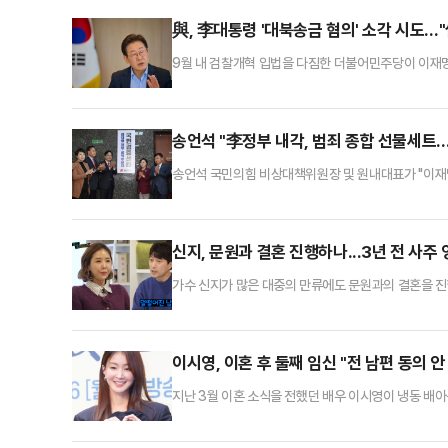
일해오다 지난 1일 자 인사를 통해 서북구청장으로 자리
與, 李대통령 '대북송금 혐의' 소각 시도…
9월 내 검찰개혁 입법을 다짐한 더불어민주당이 이재명 
미뤄진 가운데 민주당은 남은 '쌍방울 대북송금' 사건을
령 사건 자체를 '없던 일'로 뒤집으려 한다는 비판과 
금 사건에 연루된 배상윤 KH그룹 회장의 최근 언론 인
송언석 "李정부 내각, 범죄 종합 선물세트
송언석 국민의힘 비상대책위원장 및 원내대표가 "이재
부 인사참사 국민검증단'을 출범시켰다.송언석 비대위원
석 후보자 임명을 강행한 데 이어 각 부처 장관 후보자
의혹 만으로도 국민의 분노는 이미 임계점을 넘겼다
신지, 문원과 결혼 진행하나...3년 전 사주 
가수 신지가 많은 대중의 만류에도 문원과의 결혼을 진
고 있다.7일 기자 출신 유튜버 이진호는 자신의 채널을
렇게까지 결혼을 말릴 줄은 몰랐다고 한다”고 전했다.
인들은 이미 이혼 전력을 알고 있었다”며 “이 사실을 
이시영, 이혼 후 둘째 임신 "전 남편 동의 
지난 3월 이혼 소식을 전했던 배우 이시영이 냉동 배아
들을 미리 방지하는 것이 더 나은 방법이라 생각했다"며
시술로 둘째 아기를 준비했다. 하지만 막상 수정된 배아