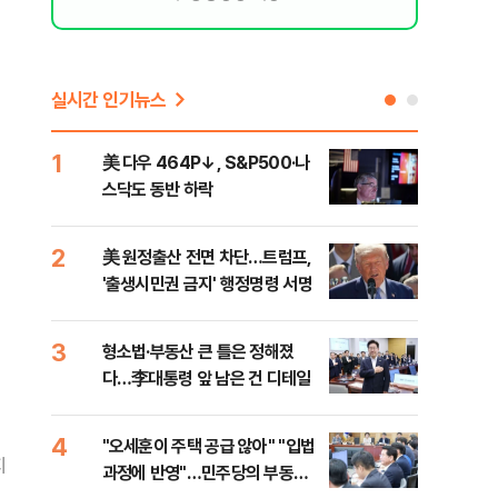
실시간 인기뉴스
1
6
美 다우 464P↓, S&P500·나
오세
스닥도 동반 하락
죄에
혹'
2
7
美 원정출산 전면 차단…트럼프,
근거
'출생시민권 금지' 행정명령 서명
신천
3
8
형소법·부동산 큰 틀은 정해졌
"삼
다…李대통령 앞 남은 건 디테일
中창
4
9
"오세훈이 주택 공급 않아" "입법
"탄
지
과정에 반영"…민주당의 부동산
'이