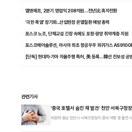
엘앤에프, 2분기 영업익 208억원…전년比 흑자전환
'극한 폭염' 장기화...산업현장 온열질환 예방 총력
포스코 노조, 단체교섭 긴장 속에도 포항·광양 취약계층 지원
포스코에어솔루션, 아시아 최초 항공우주 희귀가스 AS9100
[단독] 현대차·기아 자율주행 특허, 美 등록…韓선 진보성 공
관련기사
'중국 호텔서 숨진 채 발견' 천안 서북구청장
곽원태 충남 천안시 서북구청장이 중국 여행 중 돌연 
중국 원덩시를 여행 중이던 고인은 전날 오전 현지 호
다녀온 원덩시로 휴가를 떠났다. 평소 특별한 지병이