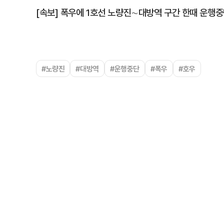
[속보] 폭우에 1호선 노량진∼대방역 구간 한때 운행
#노량진
#대방역
#운행중단
#폭우
#호우