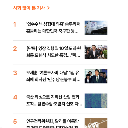
사회 많이 본 기사
1
'압수수색·성접대 의혹' 송두리째
흔들리는 대한민국 축구판 등
[8/7(금) 데일리안 출근길 뉴스]
2
[단독] 영장 집행일 10일 도과 원
희룡 포렌식 시도한 특검…"위법
증거 수집" 지적
3
오세훈 '여론조사비 대납' 1심 유
죄에 회자된 '민주당 돈봉투 의
혹'…왜?
4
국산 위성으로 지리산 산림 변화
포착…활엽수림·조림지 신호 차이
확인
고
5
를
인구전략위원회, 달라질 이름만