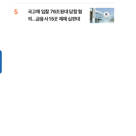
세제개편 해법은
질
5
10
국고채 입찰 76조원대 담합 혐
美민
의…금융사 15곳 제재 심판대
면 