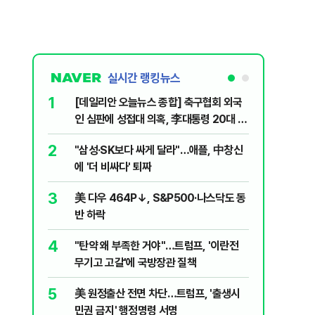
실시간 랭킹뉴스
1
6
[데일리안 오늘뉴스 종합] 축구협회 외국
"아빠, 
인 심판에 성접대 의혹, 李대통령 20대 지
640마력
지율 하락 의식했나, 삼전닉스 올인은 금
2
7
"삼성·SK보다 싸게 달라"…애플, 中창신
"오세훈이
물, SK하이닉스 프리마켓 시초가 논란 재
에 '더 비싸다' 퇴짜
반영"…
점화, 김민석 "과반 승리 가능성 99%" 등
3
8
美 다우 464P↓, S&P500·나스닥도 동
병력난 우
반 하락
투입…중
4
9
"탄약 왜 부족한 거야"…트럼프, '이란전
오세훈 '
무기고 고갈'에 국방장관 질책
된 '민주
5
10
美 원정출산 전면 차단…트럼프, '출생시
형소법·
민권 금지' 행정명령 서명
령 앞 남