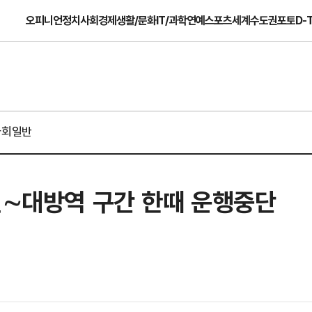
오피니언
정치
사회
경제
생활/문화
IT/과학
연예
스포츠
세계
수도권
포토
D-
사회일반
진∼대방역 구간 한때 운행중단