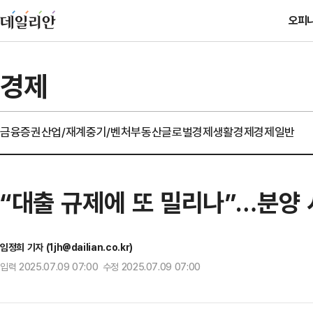
오피
경제
금융
증권
산업/재계
중기/벤처
부동산
글로벌경제
생활경제
경제일반
“대출 규제에 또 밀리나”…분양
임정희 기자 (1jh@dailian.co.kr)
입력 2025.07.09 07:00 수정 2025.07.09 07:00