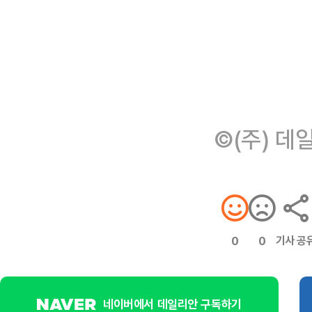
©(주) 데
기사 공
0
0
네이버에서 데일리안 구독하기