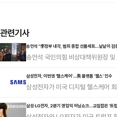
관련기사
송언석 "李정부 내각, 범죄 종합 선물세트…낱낱이 검
송언석 국민의힘 비상대책위원장 및 
은 범죄 종합 선물세트가 아닌지 의
사 국민검증단'을 출범시켰다.송언석
삼성전자, 이번엔 '헬스케어'...美 플랫폼 '젤스' 인수
삼성전자가 미국 디지털 헬스케어 회사 
의힘 원내대책회의에서 "이재명 대통령
'커넥티드 케어(Connected Car
강행한 데 이어 각 부처 장관 후보자
젤스와 인수 계약을 체결했다고 밝혔
삼성·LG전자, 2분기 영업익 어닝쇼크…교집합은 '트럼
적인 청문회가 시작되기도 전에 드러
삼성전자와 LG전자가 미국 트럼프 