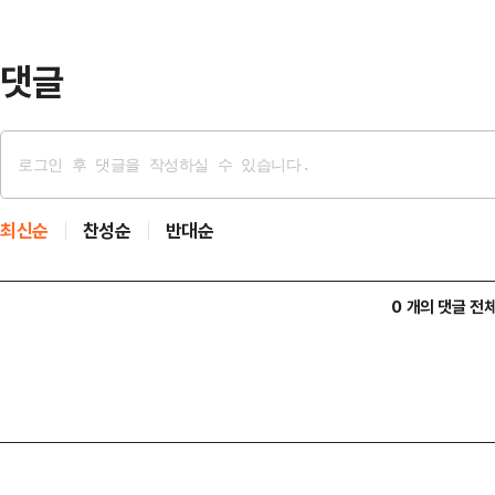
실 진주아파트)’가 지난해 10월 분
대출 규제 적용을…
댓글
최신순
찬성순
반대순
0 개의 댓글 전