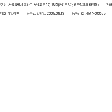
주소 : 서울특별시 용산구 서빙고로 17, 18층(한강로3가,센트럴파크 타워동)
전화 
제호: 데일리안
등록일/발행일: 2005.09.13
등록번호: 서울 아00055