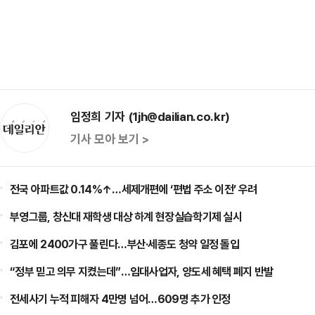
임정희 기자 (1jh@dailian.co.kr)
기사 모아 보기 >
전국 아파트값 0.14%↑…세제개편에 ‘편법 주소 이전’ 우려
부영그룹, 창신대 재학생 대상 하계 현장실습학기제 실시
김포에 2400가구 풀린다…부산·세종도 청약 일정 돌입
“정부 믿고 의무 지켰는데”…임대사업자, 양도세 혜택 폐지 반발
전세사기 누적 피해자 4만명 넘어…609명 추가 인정