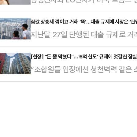
는 웰니스 분야와 의료 분야에서의 
는 이미 임계점을 넘겼다"고 지적했
국내 전자업계 양대 축인 두 곳 모두
하게 건강을 관리하고, 나아가 질병 
보방송통신위원회·산업통산…
반토막 났다. '어닝 쇼크'의 요인으
집값 상승세 꺾이고 거래 ‘뚝’…대출 규제에 시장은 ‘관
의 비전이다.젤스, 병원 500여개·
지난달 27일 단행된 대출 규제로 거
미국의 대중(對中) 제재 및 관세 여파
스는 여러 디지털 헬스케어 솔루션을
라든 것으로 나타났다. 이 달 부터 
요 시장 소비 심리 위축 등 모두 '대
2016년 …
단계 규제까지 시행되면서 매수 심리
[현장] “돈 줄 막혔다”…‘6억 한도’ 규제에 엇갈린 잠실
결 기준 올해 2분기 영업이익이 4조6
“조합원들 입장에선 청천벽력 같은 
‘맛보기’에 불과하다고 평가했지만 시
원)보다 55.94% 감소한 것으로 
세대인데 당장 어디서 자금을 마련하
다.8일 데일리안이 리얼투데이에 의뢰
고 들어가야 하는데 25평 아파트 한
18~27일)과 시행 후 열흘(6월 2
니다.”지난달 정부가 발표한 6.27
시스템을 분석한 결과, 서울 아파트 
얼어붙으면서 송파구에서는 잠실 재건
480건으…
탄을 맞았다.비슷한 시기에 재건축을