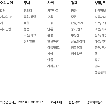
오피니언
정치
사회
경제
생활/문
칼럼
청와대
사건사고
금융
건강정보
기자의 눈
국회/정당
교육
증권
자동차/
기고
북한
노동
산업/재계
도로/교
시사만평
행정
언론
중기/벤처
여행/레
국방/외교
환경
부동산
음식/맛
정치일반
인권/복지
글로벌경제
패션/뷰
식품/의료
생활경제
공연/전
지역
경제일반
책
인물
종교
사회일반
날씨
생활문화
최종편집시간: 2026.08.08 01:14
회사소개
편집규약
광고제휴문의