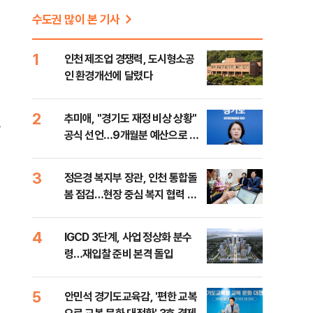
수도권 많이 본 기사
1
인천 제조업 경쟁력, 도시형소공
인 환경개선에 달렸다
2
추미애, "경기도 재정 비상 상황"
하
공식 선언…9개월분 예산으로 민
생사업 중단
3
정은경 복지부 장관, 인천 통합돌
봄 점검…현장 중심 복지 협력 강
화
4
IGCD 3단계, 사업 정상화 분수
령…재입찰 준비 본격 돌입
5
안민석 경기도교육감, '편한 교복