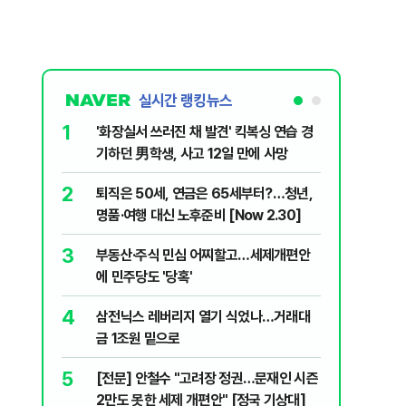
실시간 랭킹뉴스
6
싱 연습 경
[속보] 카카오, 2분기 영업익 2770억
에 사망
원…전년비 49% 증가
7
터?…청년,
​"정청래 당선이 차라리 낫다?"…국민의힘
2.30]
내부서 나오는 이색 셈법
8
세제개편안
꿈쩍 않는 서학개미, 절세 혜택에도 ‘미장’
간다
9
나…거래대
2030은 배달음식·단음료 맘껏 먹어도 될
줄 알았나…'처절한 대가' [김효경의 데일
리 헬스]
10
…문재인 시즌
“길거리 나앉겠다”…비거주 1주택 옥죄기,
국 기상대]
세입자 ‘발 동동’