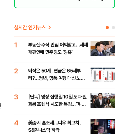
실시간 인기뉴스
1
6
부동산·주식 민심 어찌할고…세제
안양
개편안에 민주당도 '당혹'
진 
2
7
퇴직은 50세, 연금은 65세부
국내
터?…청년, 명품·여행 대신 노후
코스
준비 [Now 2.30]
3
8
[단독] 영장 집행일 10일 도과 원
[전
희룡 포렌식 시도한 특검…"위법
재인
한
증거 수집" 지적
안"
4
9
美증시 혼조세…다우 최고치,
보험
S&P·나스닥 하락
괴…
.