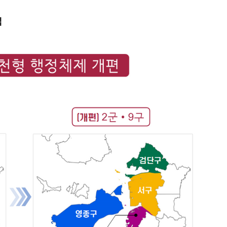
검
1
'화장실서 쓰러진 채 발견' 킥복
기하던 男학생, 사고 12일 만
2
퇴직은 50세, 연금은 65세부
명품·여행 대신 노후준비 [Now 
3
부동산·주식 민심 어찌할고…
에 민주당도 '당혹'
4
삼전닉스 레버리지 열기 식었
금 1조원 밑으로
5
[전문] 안철수 "고려장 정권
2만도 못한 세제 개편안" [정