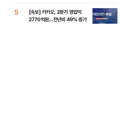
5
10
[속보] 카카오, 2분기 영업익
경산
2770억원…전년비 49% 증가
표 