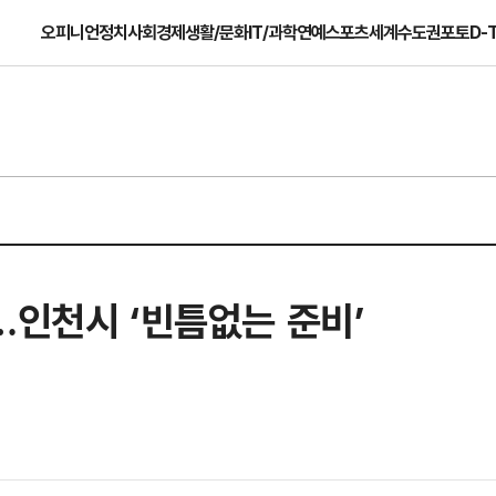
오피니언
정치
사회
경제
생활/문화
IT/과학
연예
스포츠
세계
수도권
포토
D-
…인천시 ‘빈틈없는 준비’