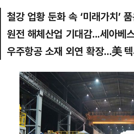
철강 업황 둔화 속 ‘미래가치’ 
원전 해체산업 기대감...세아베
우주항공 소재 외연 확장...美 텍