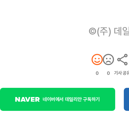
©(주) 데
기사 공
0
0
네이버에서 데일리안 구독하기