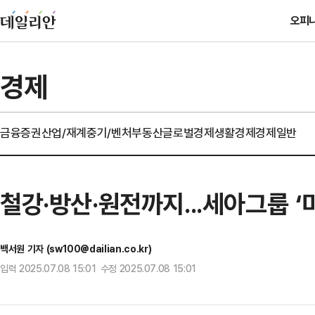
오피
경제
금융
증권
산업/재계
중기/벤처
부동산
글로벌경제
생활경제
경제일반
철강·방산·원전까지...세아그룹 
백서원 기자 (sw100@dailian.co.kr)
입력 2025.07.08 15:01 수정 2025.07.08 15:01