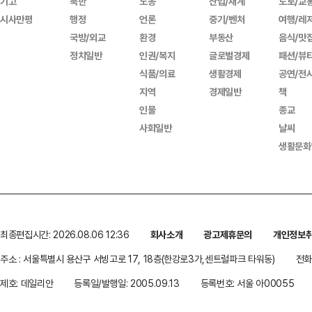
기고
북한
노동
산업/재계
도로/교
시사만평
행정
언론
중기/벤처
여행/레
국방/외교
환경
부동산
음식/맛
정치일반
인권/복지
글로벌경제
패션/뷰
식품/의료
생활경제
공연/전
지역
경제일반
책
인물
종교
사회일반
날씨
생활문화
최종편집시간: 2026.08.06 12:36
회사소개
광고제휴문의
개인정보
주소 : 서울특별시 용산구 서빙고로 17, 18층(한강로3가,센트럴파크 타워동)
전화 
제호: 데일리안
등록일/발행일: 2005.09.13
등록번호: 서울 아00055