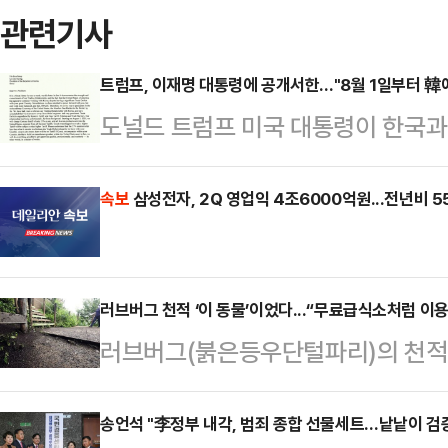
관련기사
트럼프, 이재명 대통령에 공개서한…"8월 1일부터 韓에
도널드 트럼프 미국 대통령이 한국과
내용이 담긴 서한을 공개했다.AP통
했던 대로 이날 정오 자신 소유의 
속보
삼성전자, 2Q 영업익 4조6000억원...전년비 5
대통령과 이시바 시게루 일본 총리에게
월 1일부터 미국으로 수출하는 모든 
러브버그 천적 ‘이 동물’이었다...“무료급식소처럼 이용
할 것”이라면서도 “품목별 관세는 
러브버그(붉은등우단털파리)의 천적
리는 당신(이 대통령)의 나라를 상대
어(SNS)에는 참새와 까치 등이 러
럼에도 불구하고 우…
올라오고 있다.일부 게시자들은 “참
송언석 "李정부 내각, 범죄 종합 선물세트…낱낱이 검