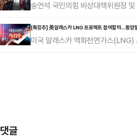
송언석 국민의힘 비상대책위원장 및 
아먹고 있다”, “까치 몇 마리가 무
은 범죄 종합 선물세트가 아닌지 의
담을 공유하기도 했다.러브버그는 산성
사 국민검증단'을 출범시켰다.송언석
[특징주] 美알래스카 LNG 프로젝트 참여할까…동양철
분의 포식자들이 기피하는 곤충이다.
미국 알래스카 액화천연가스(LNG)
의힘 원내대책회의에서 "이재명 대통령
잡아먹는 모습이 목격되고 있다.▼ 
기되는 가운데 8일 장 초반 동양철
강행한 데 이어 각 부처 장관 후보자
브버그 자연 소멸 예…
소에 따르면, 이날 오전 9시 23분
적인 청문회가 시작되기도 전에 드러
154원(10.02%) 오른 1691원에
는 이미 임계점을 넘겼다"고 지적했
되기도 했다.우리 정부가 미국 측에
보방송통신위원회·산업통산…
으로 확인된 데다 미국의 LNG 프로
투자자 관심이 모이는 것으로 풀이
섭본부장은 지…
댓글