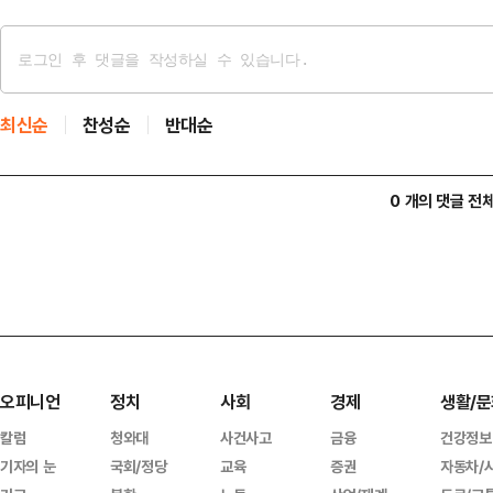
최신순
찬성순
반대순
0 개의 댓글 전
오피니언
정치
사회
경제
생활/문
칼럼
청와대
사건사고
금융
건강정보
기자의 눈
국회/정당
교육
증권
자동차/