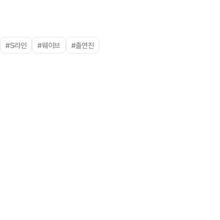
#S라인
#웨이브
#출연진