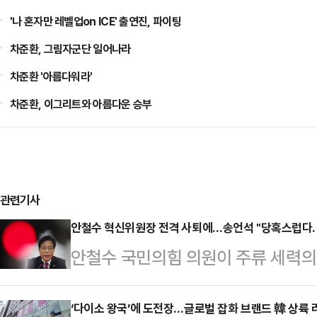
'나 혼자만 레벨업on ICE' 출연진, 파이팅
차준환, 그림자군단 일어나라
차준환 '아름다워라'
차준환, 이그리트와 아름다운 승부
관련기사
안철수 혁신위원장 전격 사퇴에…송언석 "당혹스럽다. 
안철수 국민의힘 의원이 주류 세력
전격 사퇴하고 혁신 당대표가 되겠다
언석 국민의힘 비상대책위원장 겸 원
‘다이소 왕국’에 도전장…글로벌 잡화 브랜드 韓 상륙 