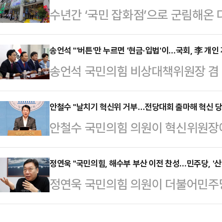
수년간 ‘국민 잡화점’으로 군림해온 
을 보였다.송언석 비대위원장은 7일
면했다. 중국의 미니소·요요소에 이
출마 선언 회견 직후 기자들과 만나
랜드 ‘쓰리피’까지 한국 진출에 나서
송언석 "'버튼'만 누르면 '현금·입법'이…국회, 李 개인
면, 최대한 거기에 따라서 비대위에서
송언석 국민의힘 비상대책위원장 겸
비’ 중심으로 빠르게 재편되는 모습
했다.송 위원장은 "그보다 오늘 안 
주도로 강행 처리된 것을 두고 "이
으로 한 중국계 유통공룡들이 온·오
회 나가겠다고 한 부분…
쏟아져 나오고 입법 버튼을 누르면 
안철수 "날치기 혁신위 거부…전당대회 출마해 혁신 당
속도를 내고 있다. 이제는 온라인뿐
안철수 국민의힘 의원이 혁신위원장에
다.송언석 비대위원장은 7일 오전 
출하면서 국내 업체들의 입지가 좁아
마해 혁신 당대표가 되겠다고 선언했
회의에서 "이재명 대통령이 스스로
는 일본 다이소가 …
급 기자회견을 열어 "합의되지 않은
정연욱 "국민의힘, 해수부 부산 이전 찬성…민주당, '산
업무지원비(특수활동비) 부활을 반영
정연욱 국민의힘 의원이 더불어민주당
대회에 출마해 국민의힘 혁신 당대표
국민에게 양해를 구했어야 한다"고 
수산부의 부산 이전에 적극 찬성한다
의원은 "12·3 계엄, 탄핵, 그리고 
예산, 지난해 민주당이 주도해 전액 