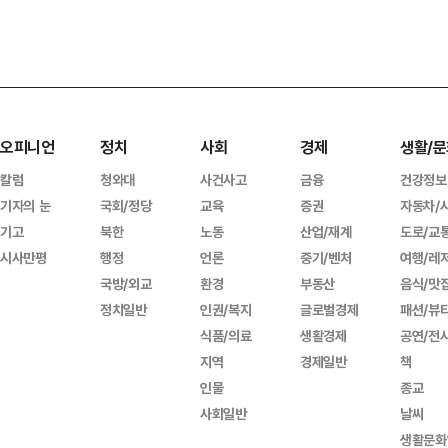
오피니언
정치
사회
경제
생활/문
칼럼
청와대
사건사고
금융
건강정보
기자의 눈
국회/정당
교육
증권
자동차/
기고
북한
노동
산업/재계
도로/교
시사만평
행정
언론
중기/벤처
여행/레
국방/외교
환경
부동산
음식/맛
정치일반
인권/복지
글로벌경제
패션/뷰
식품/의료
생활경제
공연/전
지역
경제일반
책
인물
종교
사회일반
날씨
생활문화