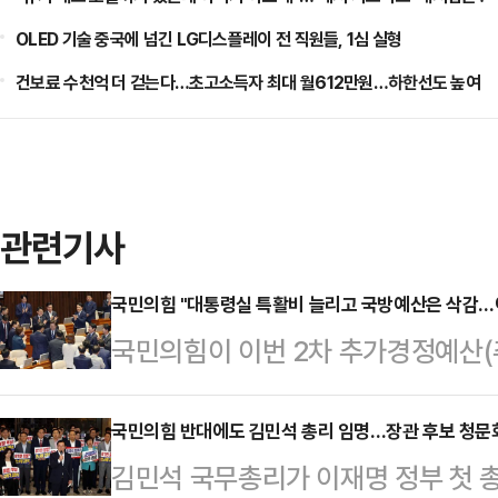
OLED 기술 중국에 넘긴 LG디스플레이 전 직원들, 1심 실형
건보료 수천억 더 걷는다…초고소득자 최대 월612만원…하한선도 높여
관련기사
국민의힘 "대통령실 특활비 늘리고 국방예산은 삭감…
국민의힘이 이번 2차 추가경정예산(
원을 증액하는 대신 국방예산 905
당을 향해 "국가 안보는 정권의 선심
국민의힘 반대에도 김민석 총리 임명…장관 후보 청문
김민석 국무총리가 이재명 정부 첫 
다"라고 비판했다.박성훈 국민의힘 원