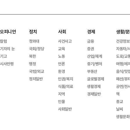
오피니언
정치
사회
경제
생활/문
칼럼
청와대
사건사고
금융
건강정보
기자의 눈
국회/정당
교육
증권
자동차/
기고
북한
노동
산업/재계
도로/교
시사만평
행정
언론
중기/벤처
여행/레
국방/외교
환경
부동산
음식/맛
정치일반
인권/복지
글로벌경제
패션/뷰
식품/의료
생활경제
공연/전
지역
경제일반
책
인물
종교
사회일반
날씨
생활문화