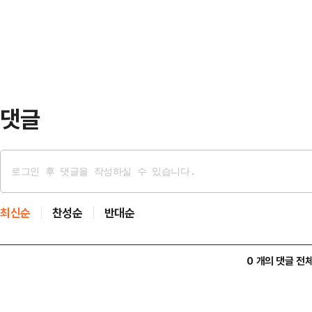
아도 플래그십 모델인 'XC90'과 '
가"라며 "진짜 …
인포테인먼트 UX를 중심으로 사용자
SUV·세단 동시 개편…내연기관 전
의 세대…
댓글
최신순
찬성순
반대순
0 개의 댓글 전