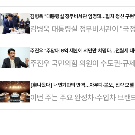
국민의힘 불참 속에 처리되면서 이후
실 특활비는 증액, 국방 전력 강화 
관이 예상된다.이재명 대통령은 지난 
김병욱 "대통령실 정무비서관 임명돼…협치 정신 구현
말한 진짜 대한민국인가"라고 날을 
김병욱 대통령실 정무비서관이 "국정
임명안을 재가했다.이 대통령의 재가
부가 전 국민 현금 살포 재원 마련을
가서 협치 정신이 구현되도록 맡은 
자를 지명한 지 29일 만이자 이 대
"GOP 감시체계 …
병욱 정무비서관은 6일 자신의 페이
주진우 "주담대 6억 제한에 서민만 치명타…전월세 대
일 만이다. 이 대통령의 재가까지 이
주진우 국민의힘 의원이 수도권·규
받았다"며 "대한민국의 지속가능한 
리이자 제49대 총리로 공식 취임했
제한한 부동산 대책으로 전월세의 수
해야 한다는 마음으로 일하겠다"고 
표결이 진행되…
이란 우려를 내놓으며 이재명 정부를
[車나왔다] 내연기관의 반격…아우디·볼보, 전략 모델
서 국민의 삶을 돌보고 시대의 과제를
이번 주는 주요 완성차·수입차 브랜
중심으로 정책을 전환해야 한다"고 
어깨가 무겁다"고 운을 뗐다.그는 
를 겨냥한 전략 모델을 앞세워 시장에
스북에 "6·27 대출 규제 부작용, 
확히 반영되도록 당·정·청의 …
'A5'를 동시 출시하며 SUV와 세
는다)"며 이같이 지적했다.주 의원은
(MHEV Plus)를 탑재, 디젤의 
찬했다. 현금 부자만 집을 사도록 한 