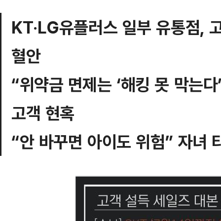
KT‧LG유플러스 일부 유통점, 
혈안
“위약금 면제는 ‘해킹 못 막는다
고객 현혹
“안 바꾸면 아이도 위험” 자녀