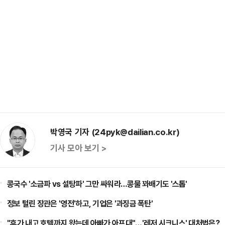
박영국 기자 (24pyk@dailian.co.kr)
기사 모아 보기 >
콩국수 '소금파 vs 설탕파' 그만 싸워라…콩물 꽈배기도 '스톱'
정보 털린 장관은 '영전'하고, 기업은 '과징금 폭탄'
"휴가 내고 호텔까지 왔는데 아빠가 아프대"…'레저 시크니스' 대처법은?