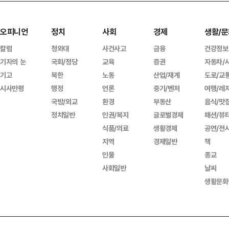
오피니언
정치
사회
경제
생활/문
칼럼
청와대
사건사고
금융
건강정보
기자의 눈
국회/정당
교육
증권
자동차/
기고
북한
노동
산업/재계
도로/교
시사만평
행정
언론
중기/벤처
여행/레
국방/외교
환경
부동산
음식/맛
정치일반
인권/복지
글로벌경제
패션/뷰
식품/의료
생활경제
공연/전
지역
경제일반
책
인물
종교
사회일반
날씨
생활문화