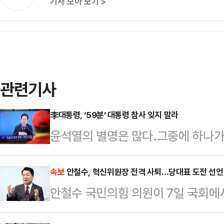
기사 모아 보기 >
관련기사
李대통령, ‘59분’ 대통령 참사 잊지 말라
윤석열의 별명은 많다.그중에 하나가
던 이동훈(55, 전 조선일보 논설위원
그만두고 나와서 한 폭로다. 위대한 
속보
안철수, 혁신위원장 전격 사퇴…당대표 도전 선언
안철수 국민의힘 의원이 7일 국회에
야. 나는 하늘이 낸 사람이야’라고 
거부한다"고 말하며 혁신위원장직에서
다. 깨알 지식을 자랑한다. 다른 사