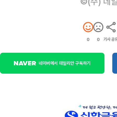
©(주) 데
기사 공
0
0
네이버에서 데일리안 구독하기