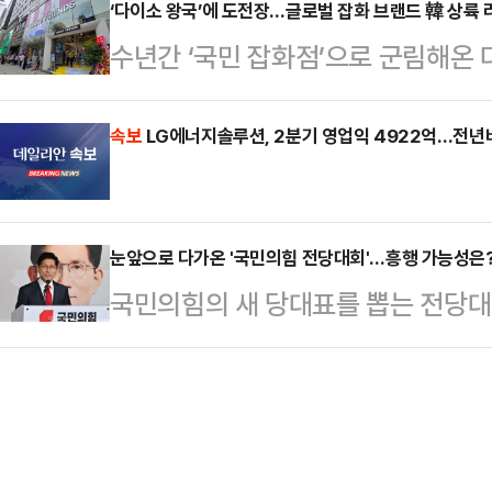
에 출마하겠다. 국민의힘 혁신 당대
‘다이소 왕국’에 도전장…글로벌 잡화 브랜드 韓 상륙 
‘나를 가르치려 드냐?’며 화부터 낸
수년간 ‘국민 잡화점’으로 군림해온 
에는 잘린(국민의힘 입당 의견 차이 
면했다. 중국의 미니소·요요소에 이
…
랜드 ‘쓰리피’까지 한국 진출에 나서
속보
LG에너지솔루션, 2분기 영업익 4922억…전년
비’ 중심으로 빠르게 재편되는 모습
으로 한 중국계 유통공룡들이 온·오
눈앞으로 다가온 '국민의힘 전당대회'…흥행 가능성은
속도를 내고 있다. 이제는 온라인뿐
국민의힘의 새 당대표를 뽑는 전당대
출하면서 국내 업체들의 입지가 좁아
당권 주자들이 하나 둘씩 수면 위로
는 일본 다이소가 …
가 결정되는 순간 더 많은 당권 도전
가능성엔 의문 부호가 붙은 모양새다
못한 것은 물론 새 정부에 대한 기대