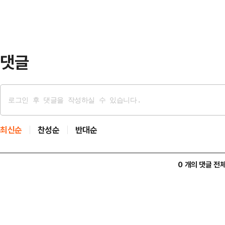
하고, 정치권의 이목을 끌만한 새 
석 국민의힘 비상대책위원장 겸 원내
석'에 출연해 "8월 …
댓글
최신순
찬성순
반대순
0 개의 댓글 전