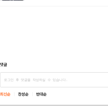
의혹의 시작점이자 핵심인물인 이종
수액은 11억9800만 달러(약 1조63
권 지역 주민은…
목이 향하고 있다. 삼부토건과 김 여
일) 6100만 달러의 순매수액을 기록
가 핵심 퍼즐을 가지고 있기 때문이
에서 반전된 흐름이다. 당시 국내 
치모터스 주가조작·임성근 구명 로비
박스권 …
건들에 광범위하게 연루돼 있어 김 여사
로 지목된다.민중기 특별검사팀은 현
3일 삼부토건 주가…
댓글
최신순
찬성순
반대순