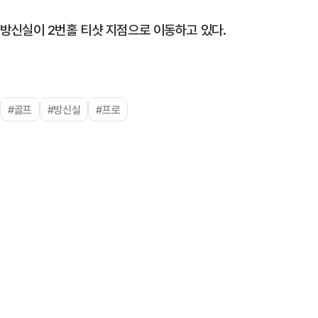
방신실이 2번홀 티샷 지점으로 이동하고 있다.
#골프
#방신실
#프로