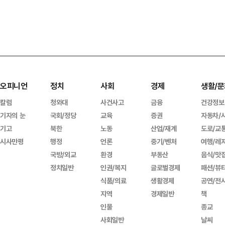
오피니언
정치
사회
경제
생활/문
칼럼
청와대
사건사고
금융
건강정보
기자의 눈
국회/정당
교육
증권
자동차/
기고
북한
노동
산업/재계
도로/교
시사만평
행정
언론
중기/벤처
여행/레
국방/외교
환경
부동산
음식/맛
정치일반
인권/복지
글로벌경제
패션/뷰
식품/의료
생활경제
공연/전
지역
경제일반
책
인물
종교
사회일반
날씨