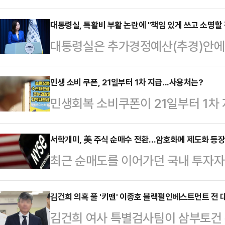
를 만들어서는 안됩니다"며 이번 이
장기 채무자 빚 탕감 사업을 비판했
대통령실, 특활비 부활 논란에 "책임 있게 쓰고 소명할 
대통령실은 추가경정예산(추경)안에 
SNS를 통해 "이재명 대통령이 어제
책임 있게 쓰고 소명하는 과정이 있
갚지 못한 5000만원 이하의 개인채
변인은 5일 용산 대통령실에서 브리
민생 소비 쿠폰, 21일부터 1차 지급...사용처는?
것이 형평성에 맞다고 했다"며 "성
민생회복 소비쿠폰이 21일부터 1차
의견에 특활비에 대한 언급이 있었다
생각해보라는 말씀을 드리고 싶다"고
합동 브리핑을 열고 민생회복 소비쿠
활동비 경우도 검찰개혁 입법 완료 후
끼면서 이자까지 꼬박…
쿠폰은 1차로 최소 15만원에서 최대
서학개미, 美 주식 순매수 전환…암호화폐 제도화 등장
부, 검찰청 등 여러 의견을 함께 고
최근 순매도를 이어가던 국내 투자자
90%를 대상으로 10만 원을 추가 
다.여당인 더불어민주당은 이번 추경
다. 트럼프 행정부의 정책 불확실성
발표일 전일인 6월 18일을 기준으로
전액 삭감한 대통…
화가 본격화되면서 투자심리가 회복
김건희 의혹 풀 '키맨' 이종호 블랙펄인베스트먼트 전 
인당 기본 지원금액은 15만원이다.
김건희 여사 특별검사팀이 삼부토건 
따르면 최근 일주일(6월 27일∼7월 
원, 기초생활수급자는 1인당 40만원