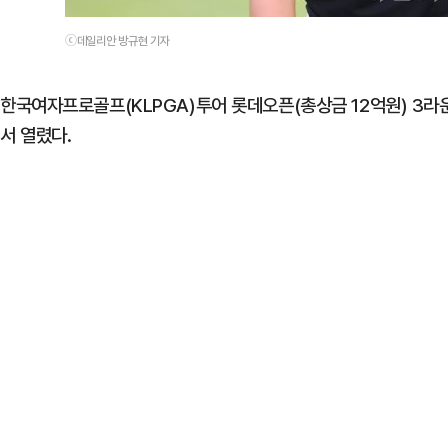
ⓒ데일리안 방규현 기자
한국여자프로골프(KLPGA)투어 롯데오픈(총상금 12억원) 3라
서 열렸다.