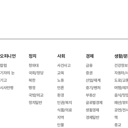
오피니언
정치
사회
경제
생활/문
칼럼
청와대
사건사고
금융
건강정보
기자의 눈
국회/정당
교육
증권
자동차/
기고
북한
노동
산업/재계
도로/교
시사만평
행정
언론
중기/벤처
여행/레
국방/외교
환경
부동산
음식/맛
정치일반
인권/복지
글로벌경제
패션/뷰
식품/의료
생활경제
공연/전
지역
경제일반
책
인물
종교