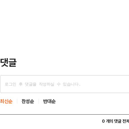
생각한다"고 했다.이 대통령은 "(대
해서 (행정수도와 관련해) 위헌 판결
다"고 했다. …
댓글
최신순
찬성순
반대순
0 개의 댓글 전