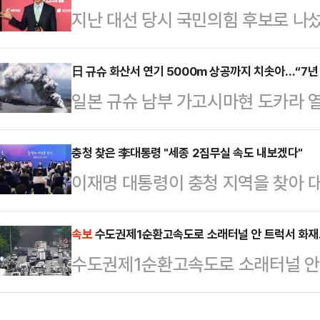
지난 대선 당시 국민의힘 후보로 나섰
다.국회는 4일 예결위 전체회의에서 
신위원장으로 안철수 의원이 내정된 것
을 가결했다. 정부 제출안보다 1조2
고 적합한 혁신위원장이라고 생각하고
日 규슈 화산서 연기 5000m 상공까지 치솟아…“7년
당의 결정에 반발해 예결위회의장을
일본 규슈 남부 가고시마현 도카라 열
국회를 찾아 송언석 비상대책위원장 
지원금 예산 총액은 정부안보다 1조8
이상의 ‘군발(群發)지진’(특정 지역
이같이 답했다.그는 국민의힘이 개선
가결됐다. 예결위 여당 간사인…
진)이 발생한 데 이어 인근 지역에 
충청 찾은 李대통령 "세종 2집무실 속도 내보겠다"
해서 많은 차이가 있다"며 "하루 이
이재명 대통령이 충청 지역을 찾아 
5000m에 이르는 연기가 치솟아 
것"이라고 언급했다.당 지지율이 저
하겠다고 밝혔다.이 대통령은 4일 
있다.교도통신 등에 따르면 가고시
각해야지 여론에 지…
충청 타운홀 미팅'에서 "대통령실을
속보
수도권제1순환고속도로 소래터널 안 트럭서 화재
연기가 5000ｍ 상공까지 치솟아 
수도권제1순환고속도로 소래터널 안
쉽지 않지만 지방 균형발전 측면에서
현과 미야자키현에 걸쳐 있는 기리시
전하자는 것은 꽤 오래된 의제"라며 
가 5000ｍ 상공에까지 이…