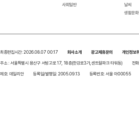
사회일반
날씨
생활문화
최종편집시간: 2026.08.07 00:17
회사소개
광고제휴문의
개인정보
주소 : 서울특별시 용산구 서빙고로 17, 18층(한강로3가,센트럴파크 타워동)
전화 
제호: 데일리안
등록일/발행일: 2005.09.13
등록번호: 서울 아00055