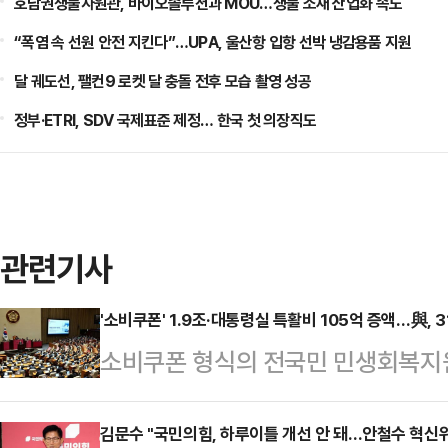
호남권생물자원관, 바이오솔루션과 MOU…생물 소재 산업화 속도
“폭염 속 선원 안전 지킨다”…UPA, 울산항 입항 선박 냉감용품 지원
달 궤도선, 팰컨9 로켓 달 충돌 전후 모습 촬영 성공
정부·ETRI, SDV 국제표준 제정… 한국 첫 의장직도
관련기사
'소비쿠폰' 1.9조·대통령실 특활비 105억 증액…與, 
소비쿠폰 형식의 전국민 민생회복지
(추경)안이 여당 주도로 국회 예산
과 법무부·감사원·경찰청 등 4개 기
김문수 "국민의힘, 하루이틀 개선 안 돼…안철수 혁신