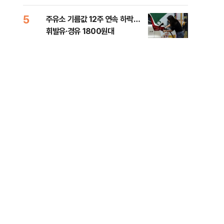
5
10
주유소 기름값 12주 연속 하락…
'속
휘발유·경유 1800원대
6시
타개