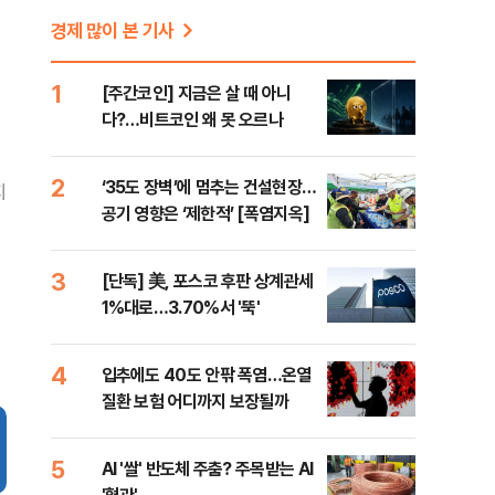
경제 많이 본 기사
1
[주간코인] 지금은 살 때 아니
다?…비트코인 왜 못 오르나
2
‘35도 장벽’에 멈추는 건설현장…
지
공기 영향은 ‘제한적’ [폭염지옥]
3
[단독] 美, 포스코 후판 상계관세
1%대로…3.70%서 '뚝'
4
입추에도 40도 안팎 폭염…온열
질환 보험 어디까지 보장될까
5
AI '쌀' 반도체 주춤? 주목받는 AI