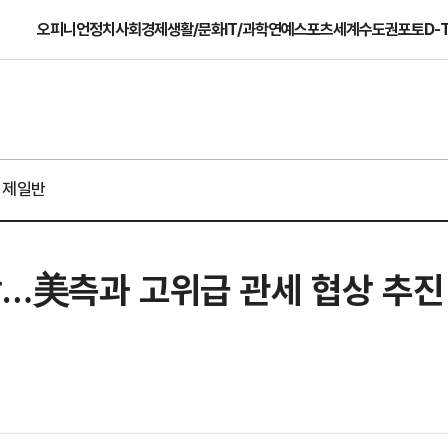
오피니언
정치
사회
경제
생활/문화
IT/과학
연예
스포츠
세계
수도권
포토
D-
경제일반
박…美측과 고위급 관세 협상 추진