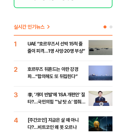
실시간 인기뉴스
1
6
UAE “호르무즈서 선박 15척 줄
이란
줄이 피격…1명 사망·20명 부상”
의…
다"
2
7
호르무즈 뒤흔드는 이란 강경
‘3
파…“합의해도 또 뒤집힌다”
공기
3
8
李, '개미 반발'에 'ISA 개편안' 질
이란
타?…국민의힘 "'남 탓 쇼' 멈춰
호르
라"
4
9
[주간코인] 지금은 살 때 아니
‘탄
미
다?…비트코인 왜 못 오르나
“유