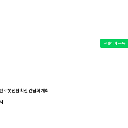
+네이버 구독
반 로봇전환 확산 간담회 개최
실시