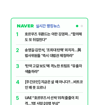
실시간 랭킹뉴스
1
6
호르무즈 뒤흔드는 이란 강경파…“합의해
입추 하루
도 또 뒤집힌다”
37도'…
있는 치료
2
7
송영길·김민석, '조희대 탄핵' 외치자…與
AI '쌀'
법사위원들 "즉시 대법관 제청하라"
8
지구촌 덮
3
‘탄약 고갈 보도’에 격노한 트럼프 “유출자
기도 끊
색출하라”
9
“우크라
4
[주간코인] 지금은 살 때 아니다?…비트코
정제유 3
인 왜 못 오르나
10
'속도·물
5
UAE “호르무즈서 선박 15척 줄줄이 피
부동산 회
격…1명 사망·20명 부상”