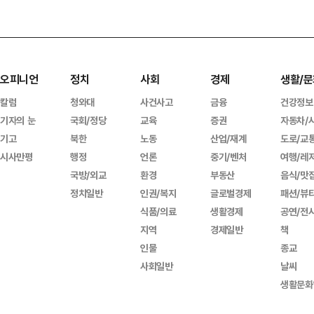
오피니언
정치
사회
경제
생활/문
칼럼
청와대
사건사고
금융
건강정보
기자의 눈
국회/정당
교육
증권
자동차/
기고
북한
노동
산업/재계
도로/교
시사만평
행정
언론
중기/벤처
여행/레
국방/외교
환경
부동산
음식/맛
정치일반
인권/복지
글로벌경제
패션/뷰
식품/의료
생활경제
공연/전
지역
경제일반
책
인물
종교
사회일반
날씨
생활문화