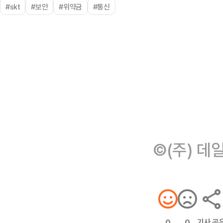
#skt
#보안
#위약금
#통신
©(주) 데
기사 공
0
0