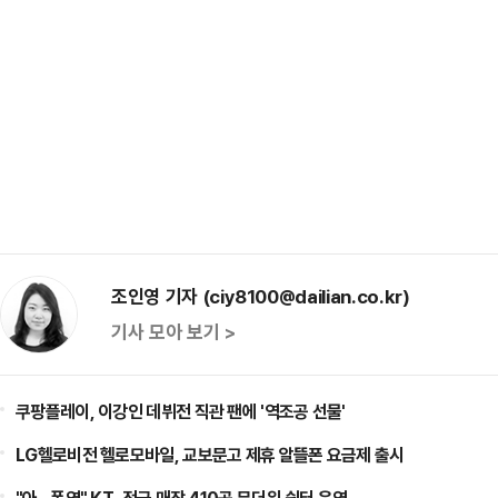
조인영 기자 (ciy8100@dailian.co.kr)
기사 모아 보기 >
쿠팡플레이, 이강인 데뷔전 직관 팬에 '역조공 선물'
LG헬로비전 헬로모바일, 교보문고 제휴 알뜰폰 요금제 출시