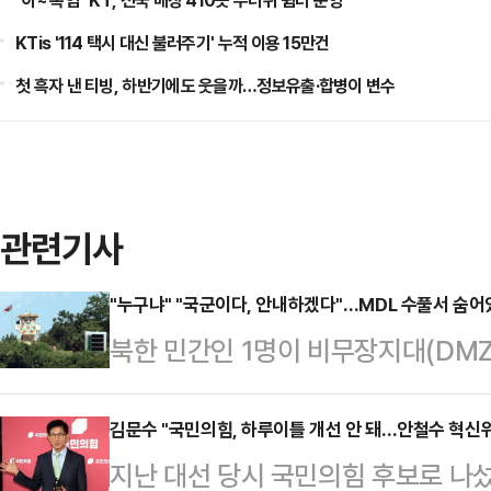
"아~ 폭염" KT, 전국 매장 410곳 무더위 쉼터 운영
KTis '114 택시 대신 불러주기' 누적 이용 15만건
첫 흑자 낸 티빙, 하반기에도 웃을까…정보유출·합병이 변수
관련기사
"누구냐" "국군이다, 안내하겠다"…MDL 수풀서 숨어
북한 민간인 1명이 비무장지대(DMZ
신병을 확보해 남하 경위를 조사하고
3일 야간 중서부 전선에서 MDL을 
김문수 "국민의힘, 하루이틀 개선 안 돼…안철수 혁신
지난 대선 당시 국민의힘 후보로 나섰
이 확보했다.합참은 "군은 MDL 일