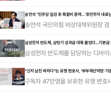
신위원장으로 안철수 의원이 내정된 것
고, 정상적인 유도 작전을 실시해 신
고 적합한 혁신위원장이라고 생각하고
송언석 "민주당 집권 후 특활비 증액…'후안무치 내로남
서는 관계기관에서 조사 예정"이라고
송언석 국민의힘 비상대책위원장 겸
국회를 찾아 송언석 비상대책위원장 
향은 없으며, 군은 유엔군사령부에 
서 더불어민주당이 야당 시절 전액
이같이 답했다.그는 국민의힘이 개선
다.군에 포착된 신병은…
추진하는 것을 두고 "후안무치이자 
삼성전자 반도체, 상반기 성과급 대폭 줄었다...기본급 
해서 많은 차이가 있다"며 "하루 이
삼성전자 반도체를 담당하는 디바이스
표는 4일 오전 서울 여의도 국회에
것"이라고 언급했다.당 지지율이 저
급이 최대 월 기본급의 25%로 책정
었을 당시에는 특활비가 불필요하다고
각해야지 여론에 지…
해 올해 상반기 '목표달성 장려금'(TAI·T
“신지 남친 싸하다”는 유명 변호사, ‘부부재산약정’ 
는 것이야말로 전형적인 이중잣대"라
구독자 47만명을 보유한 유명 변호
지급률을 공지했다.TAI는 삼성전자의
난해 12월 2025년도 예산안 심
대해 우려의 목소리를 냈다.지난 2일
기 한 차례씩 실적을 토대로 소속 사
실의 특수활동비(82억5천100만원
호사는 ‘신지 결혼 반대하는 4가지 
본급의 100%까지 차등 지급한다. 
호사는 “신지의 선택을 뭐라 하는 게
본급의 0∼25%가 공지된 것으로 