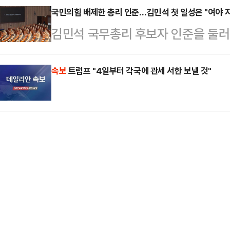
되고 있다. 당 안팎에서는 친윤(윤석
국민의힘 배제한 총리 인준…김민석 첫 일성은 "여야 
세력의 입김이 강해지면서 당에 대한
김민석 국무총리 후보자 인준을 둘러
나올 수 있는 혁신안이 보여주기식에
당이 공언한 '혁신 전당대회'가 가
은 더불어민주당 강행으로 국회 본회
하지만, 안 의원은 과거와는 다른 
다.송언석 국민의힘 비상대책…
였고, 우원식 국회의장이 임명동의안
속보
트럼프 "4일부터 각국에 관세 서한 보낼 것"
자신감을 드러내고 있다.안철수 의원
국무위원 '강행 인준'이 이뤄졌다.
장 겸 원내대표와 비공개 회동을 가진
받은 직후 "폭정세력이 만든 경제 위
원 인선을 마무리한 뒤…
늘같이 받들고, 대통령의 (국정) 방
원님들의 지혜를 국정에 접목하겠다"
다면서도 국민의힘을…