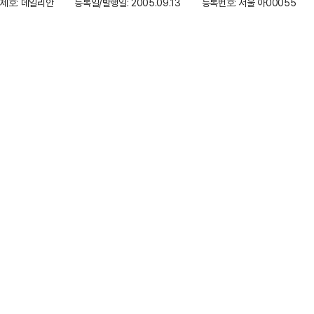
제호: 데일리안
등록일/발행일: 2005.09.13
등록번호: 서울 아00055