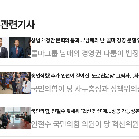
관련기사
상법 개정안 본회의 통과…'남매의 난' 콜마 경영 분쟁
콜마그룹 남매의 경영권 다툼이 법정
이 추진 중인 상법 개정이 또 다른 
다는 취지를 담은 개정안이 윤상현 
송언석號 추가 인선에 짙어진 '도로친윤당' 그림자…차
국민의힘이 당 사무총장과 정책위의
할 수 있다는 분석이 나온다.국회는 
다. 이를 바탕으로 8월 중순 전당
처리했다. 이번 상법 개정안은 기업 
다. 다만, 이번 인선을 두고 당내에
국민의힘, 안철수 앞세워 '혁신 전선'에…성공 가능성
확대하는 한편 감사위원 선임 시 최
안철수 국민의힘 의원이 당 혁신위
가 감지되고 있다. 실제로 비상대책
3%로 제한하는 내용이 핵심이다. 
이 '명분'에 그칠지, 실질적 변화로 
윤으로 평가 받은 인물들로 채워지면
화하고, 사외이사를…