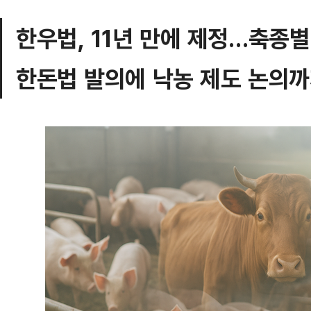
한우법, 11년 만에 제정…축종별
한돈법 발의에 낙농 제도 논의