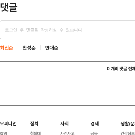
댓글
최신순
찬성순
반대순
0 개의 댓글 전
오피니언
정치
사회
경제
생활/문
칼럼
청와대
사건사고
금융
건강정보