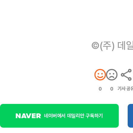
©(주) 데
기사 공
0
0
네이버에서 데일리안 구독하기