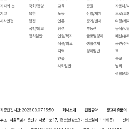
기자의 눈
국회/정당
교육
증권
자동차/
기고
북한
노동
산업/재계
도로/교
시사만평
행정
언론
중기/벤처
여행/레
국방/외교
환경
부동산
음식/맛
정치일반
인권/복지
글로벌경제
패션/뷰
식품/의료
생활경제
공연/전
지역
경제일반
책
인물
종교
사회일반
날씨
생활문화
최종편집시간: 2026.08.07 15:50
회사소개
편집규약
광고제휴문의
주소 : 서울특별시 용산구 서빙고로 17, 18층(한강로3가,센트럴파크 타워동)
전화 