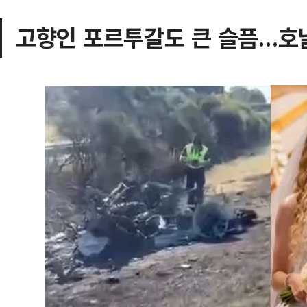
고향인 포르투갈도 큰 슬픔…호날