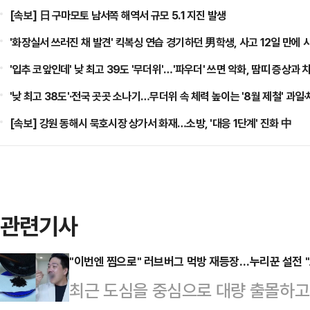
[속보] 日 구마모토 남서쪽 해역서 규모 5.1 지진 발생
'화장실서 쓰러진 채 발견' 킥복싱 연습 경기하던 男학생, 사고 12일 만에 
'입추 코앞인데' 낮 최고 39도 '무더위'…'파우더' 쓰면 악화, 땀띠 증상과
'낮 최고 38도'·전국 곳곳 소나기…무더위 속 체력 높이는 '8월 제철' 과일
[속보] 강원 동해시 묵호시장 상가서 화재…소방, '대응 1단계' 진화 中
관련기사
"이번엔 찜으로" 러브버그 먹방 재등장…누리꾼 설전 "
최근 도심을 중심으로 대량 출몰하고