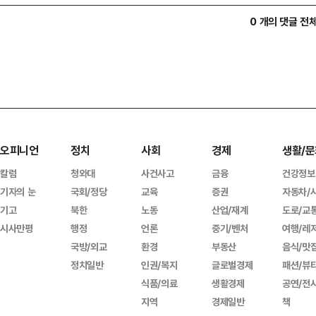
0 개의 댓글 전
오피니언
정치
사회
경제
생활/문
칼럼
청와대
사건사고
금융
건강정보
기자의 눈
국회/정당
교육
증권
자동차/
기고
북한
노동
산업/재계
도로/교
시사만평
행정
언론
중기/벤처
여행/레
국방/외교
환경
부동산
음식/맛
정치일반
인권/복지
글로벌경제
패션/뷰
식품/의료
생활경제
공연/전
지역
경제일반
책