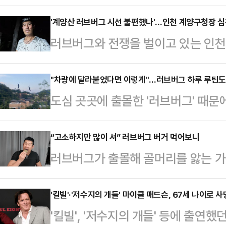
는 이들이 많아지고 있는 가운데, 
두고 설전이 벌어지고 있다.156만의
'계양산 러브버그 시선 불편했나'…인천 계양구청장 심경
러브버그와 전쟁을 벌이고 있는 인
퐝'은 3일 '러브버그를 퇴치하고 먹
서 이목이 쏠리고 있는 가운데, 윤
터팡은 생물을 채집하고 요리하는 유
윤환 구청장은 2일 계양구청에서 열린
"차량에 달라붙었다면 이렇게"…러브버그 하루 루틴도 화
족대와 포획틀로 잡은 뒤 먹는 영상
도심 곳곳에 출몰한 '러브버그' 때문
참을 줄도 알아야 된다고 생각한다"
한밤중 인천 계양산에 오른 뒤, 상황을
브버그'의 원래 이름은 붉은등우단
그런지 몰라도 러브버그가 모여 살고
에 붙어 있는 러브버…
수가 폭증하며, 대도시를 중심으로 
“고소하지만 많이 셔” 러브버그 버거 먹어보니
발생한 상황이라 대응하기에 한계가 
러브버그가 출몰해 골머리를 앓는 가
일본 오키나와 등 아열대 기후 지역에
브버그의 '러'자만 나와도 잠을 못 
다.유튜버 ‘이충근’은 지난달 30일
내에 출몰하고 있다.러브버그는 보통 
그가 익충이고 토…
를 집에 가져와 냉동 보관한 뒤 달걀
'킬빌'·'저수지의 개들' 마이클 매드슨, 67세 나이로 사
생한다. 이후, 가을장마가 지나간 9
'킬빌', '저수지의 개들' 등에 출연
만들었다. 해당 영상은 1일 기준 조
하게 반응하는 특성이 있어 따뜻한 환