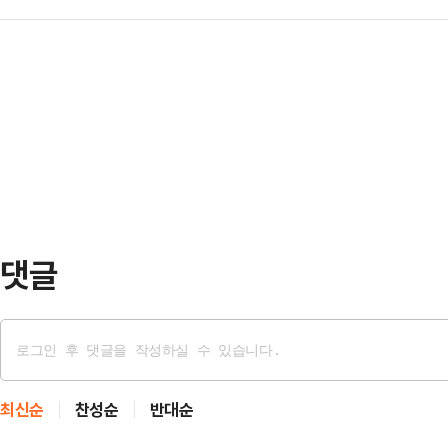
향년 67세.3일(현지시간) AP통신
거를 먹은 그는 “산에서 맡은 냄새가
사이에 가장 …
이 이날 오전 캘리포니아주 말리부에
“소금이 좀 적었나 보다. 많이 시다
했다.매드슨은 자택에서 의식이 없는
인천 계양산에서 나는 나무 썩는 향이
가 출동한 뒤 사망 판정을 받았다.
하다는…
찰은 타살 가능성은 의심되지 않는다고
25일 미국 시카고에서 태어나 198
1992년 쿠엔틴…
댓글
최신순
찬성순
반대순