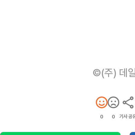
©(주) 데
기사 공
0
0