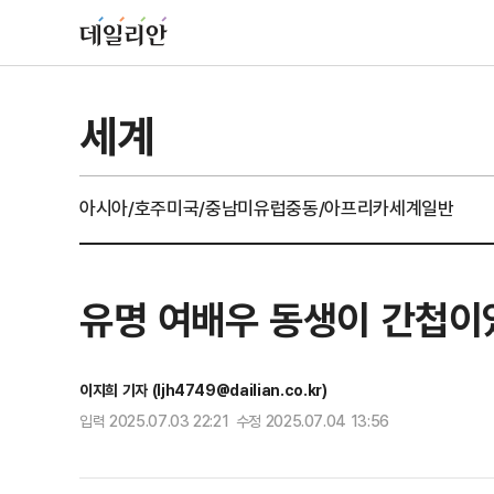
세계
아시아/호주
미국/중남미
유럽
중동/아프리카
세계일반
유명 여배우 동생이 간첩이
이지희 기자 (ljh4749@dailian.co.kr)
입력 2025.07.03 22:21 수정 2025.07.04 13:56