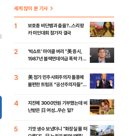
세계 많이 본 기사
1
보호종 비단뱀과 춤을?...스리랑
카 미인대회 참가자 결국
지
2
'빅쇼트' 마이클 버리 "美 증시,
1987년 블랙먼데이급 폭락 가능
성"
3
美 정가 민주사회주의자 돌풍에
불편한 트럼프 “공산주의자들”
맹공
4
지진에 3000만원 기부했는데 비
난받은 日 여성...무슨 일?
5
기껏 생수 보냈더니 "화장실 물 떠