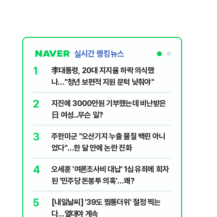
실시간 랭킹뉴스
1
6
李대통령, 20대 지지율 하락 의식했
'외통위원
나…"청년 보편적 지원 문턱 낮춰야"
동…"오로
2
7
지진에 3000만원 기부했는데 비난받은
美 '원화
日 여성...무슨 일?
입 날개 
3
8
주한미군 "오산기지 누출 물질 백린 아니
'화장실서
었다"…한 달 만에 논란 진화
기하던 男
4
9
오세훈 '여론조사비 대납' 1심 유죄에 회자
평생 뇌전
된 '민주당 돈봉투 의혹'…왜?
로 4명에
5
10
[내일날씨] '39도 찜통더위' 절정 찍는
정청래, 
다…열대야 계속
대고 대통