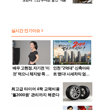
오른다"...日 누리꾼 발언 ‘역풍’