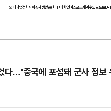
오피니언
정치
사회
경제
생활/문화
IT/과학
연예
스포츠
세계
수도권
포토
D-
었다…"중국에 포섭돼 군사 정보 