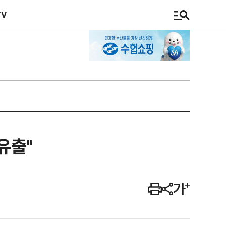
TV
유출"