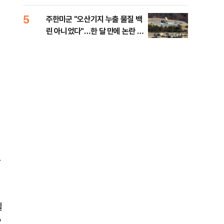
행적
5
10
주한미군 "오산기지 누출 물질 백
개정
린 아니었다"…한 달 만에 논란 진
무부
화
회
확
델
오