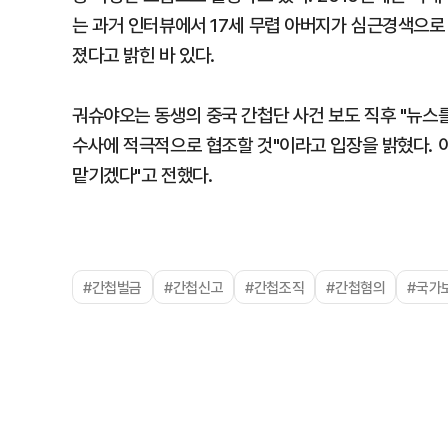
는 과거 인터뷰에서 17세 무렵 아버지가 심근경색으로
졌다고 밝힌 바 있다.
궈슈야오는 동생의 중국 간첩단 사건 보도 직후 "뉴스를
수사에 적극적으로 협조할 것"이라고 입장을 밝혔다. 
맡기겠다"고 전했다.
#간첩벌금
#간첩신고
#간첩조직
#간첩혐의
#국가