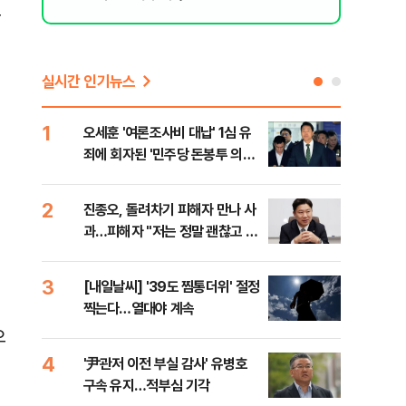
도
실시간 인기뉴스
1
6
오세훈 '여론조사비 대납' 1심 유
'외
죄에 회자된 '민주당 돈봉투 의
회동
혹'…왜?
것"
2
7
진종오, 돌려차기 피해자 만나 사
포스
과…피해자 "저는 정말 괜찮고 징
다…
계 원치 않아"
3
8
[내일날씨] '39도 찜통더위' 절정
북한
찍는다…열대야 계속
사일
발
으
4
9
'尹관저 이전 부실 감사' 유병호
"캐
구속 유지…적부심 기각
성 