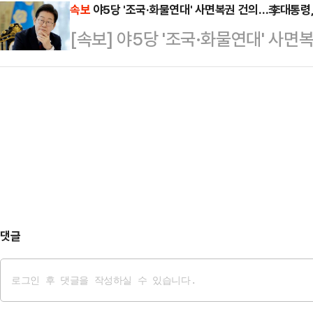
이야기를 나눴다.우상호 대통령실 
속보
야5당 '조국·화물연대' 사면복권 건의…李대통령
원활한 국정 운영에 필요하다면서 추
[속보] 야5당 '조국·화물연대' 사
핑을 통해 "야5당 일부 지도부는 조
적했다.송 비대위원장은 "반년 전 
에 의해 여러 피해를 입은 노동자들의
대표였던 이재명 대통령은 '이것…
히 건설 노동자와 화물연대 노동자 등
고, 이분들에 대한 관대한 사면·복권
에 이 대통령은 "문제…
댓글