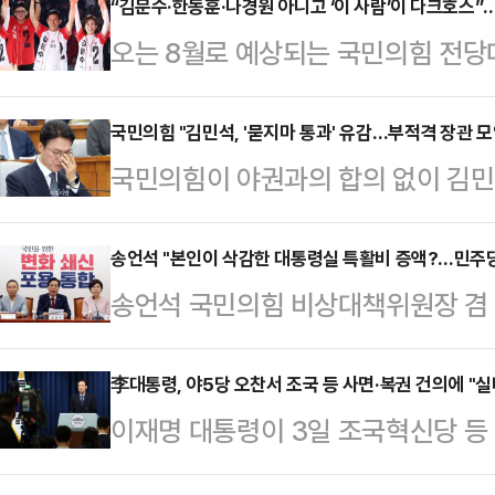
“김문수·한동훈·나경원 아니고 ‘이 사람’이 다크호스
오는 8월로 예상되는 국민의힘 전당
대한 정치권의 관심이 뜨겁다. 최근
시사 프로그램 ‘나라가TV’에 출연한
국민의힘 "김민석, '묻지마 통과' 유감…부적격 장관 모인
국민의힘이 야권과의 합의 없이 김민
력 후보군을 언급하며 전당대회 판
시킨 더불어민주당의 행태에 깊은 유
전 상근부대변인의 질문에 이준우 대
적격 장관들이 모인 부적격 정부가 
송언석 "본인이 삭감한 대통령실 특활비 증액?…민주당
경쟁을 넘어서 내년 지방선거의 승패
송언석 국민의힘 비상대책위원장 겸
리 인사청문특위 위원들은 3일 입장
고 평가했다.이준우 대변인은 우선 
특활비 증액을 요구하고 나선 것에 대
이 조금 전 국회 본회의에서 '묻지마 
“주변에서 출마를 권유하고 있…
우기더니 알고 보니 대통령실 특활비
李대통령, 야5당 오찬서 조국 등 사면·복권 건의에 "
다.앞서 여야는 이날 오후 국회에서 
이재명 대통령이 3일 조국혁신당 등
송언석 비대위원장은 3일 오전 서울
173명, 반대 3명, 무효 3명으로 
에서 조국 전 조국혁신당 대표 등 
에서 "(민주당이) 불과 반년 전 본
원들은 항의의…