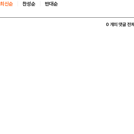
최신순
찬성순
반대순
0 개의 댓글 전