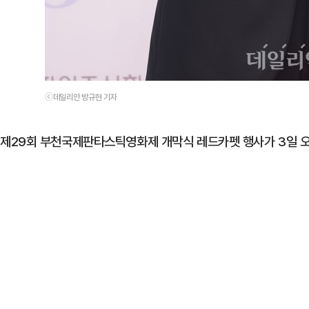
ⓒ데일리안 방규현 기자
제29회 부천국제판타스틱영화제 개막식 레드카펫 행사가 3일 오