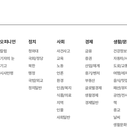
오피니언
정치
사회
경제
생활/문
칼럼
청와대
사건사고
금융
건강정보
기자의 눈
국회/정당
교육
증권
자동차/
기고
북한
노동
산업/재계
도로/교
시사만평
행정
언론
중기/벤처
여행/레
국방/외교
환경
부동산
음식/맛
정치일반
인권/복지
글로벌경제
패션/뷰
식품/의료
생활경제
공연/전
지역
경제일반
책
인물
종교
사회일반
날씨
생활문화