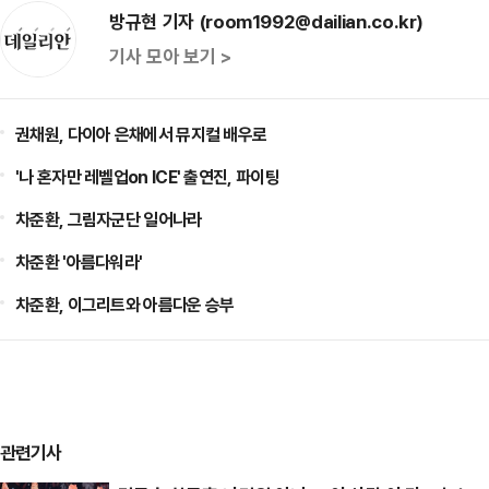
방규현 기자 (room1992@dailian.co.kr)
기사 모아 보기 >
권채원, 다이아 은채에서 뮤지컬 배우로
'나 혼자만 레벨업on ICE' 출연진, 파이팅
차준환, 그림자군단 일어나라
차준환 '아름다워라'
차준환, 이그리트와 아름다운 승부
관련기사