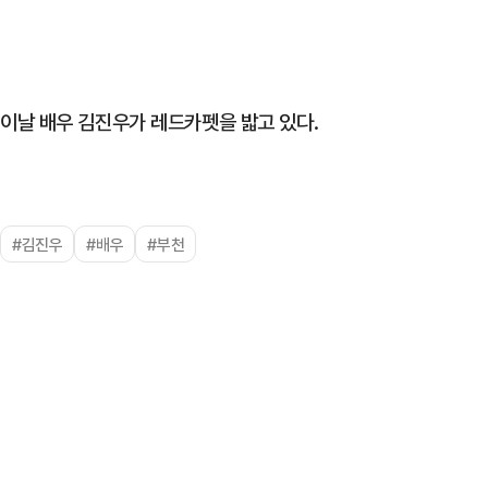
이날 배우 김진우가 레드카펫을 밟고 있다.
#김진우
#배우
#부천