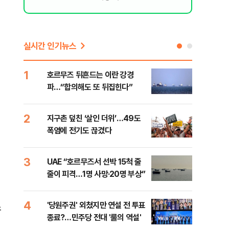
실시간 인기뉴스
1
6
호르무즈 뒤흔드는 이란 강경
AI 
파…“합의해도 또 뒤집힌다”
'혈관
2
7
지구촌 덮친 ‘살인 더위’…49도
[검
폭염에 전기도 끊겼다
터 
소법
3
8
UAE “호르무즈서 선박 15척 줄
'9
줄이 피격…1명 사망·20명 부상”
배력
4
9
'당원주권' 외쳤지만 연설 전 투표
스코
소
종료?…민주당 전대 '룰의 역설'
업 