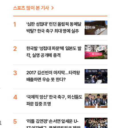
스포츠 많이 본 기사
1
‘심판 성접대’ 런던 올림픽 동메달
박탈? 한국 축구 최대 명예 실추
2
한국발 ‘성접대 파문’에 일본도 발
칵, 실명 공개에 충격
3
2017 김선빈이 마지막…타격왕
배출하면 우승 못 한다?
4
‘국제적 망신’ 한국 축구, 외신들도
파문 집중 조명
5
‘리틀 김연경’ 손서연 앞세운 U-
표