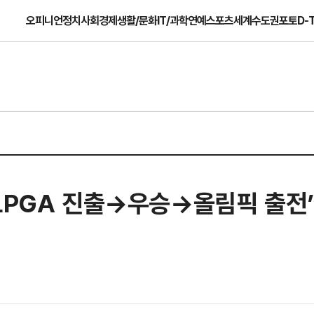
오피니언
정치
사회
경제
생활/문화
IT/과학
연예
스포츠
세계
수도권
포토
D-
“LPGA 진출→우승→올림픽 출전