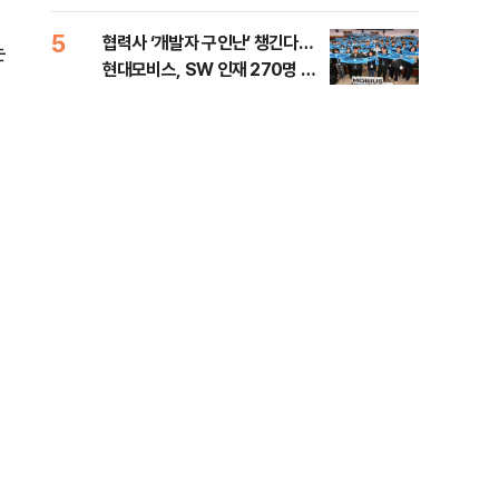
5
10
협력사 ‘개발자 구인난’ 챙긴다…
이란
는
현대모비스, SW 인재 270명 육
호르
성