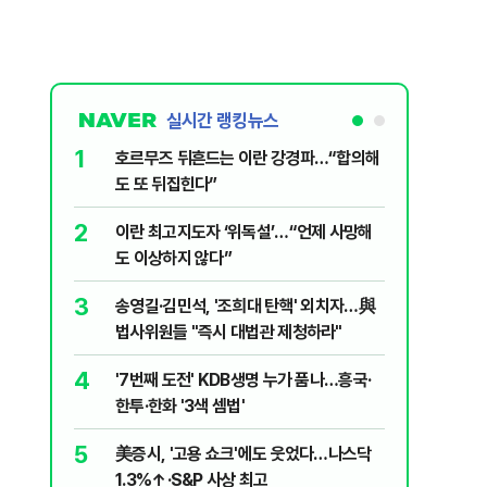
실시간 랭킹뉴스
1
6
호르무즈 뒤흔드는 이란 강경파…“합의해
국민의힘 
도 또 뒤집힌다”
당내서는
2
7
이란 최고지도자 ‘위독설’…“언제 사망해
“우크라
도 이상하지 않다”
정제유 3
3
8
송영길·김민석, '조희대 탄핵' 외치자…與
UAE “
법사위원들 "즉시 대법관 제청하라"
격…1명 
4
9
'7번째 도전' KDB생명 누가 품나…흥국·
"대통령은
한투·한화 '3색 셈법'
악관 연회
5
10
美증시, '고용 쇼크'에도 웃었다…나스닥
"아이가 
1.3%↑·S&P 사상 최고
장염' 대