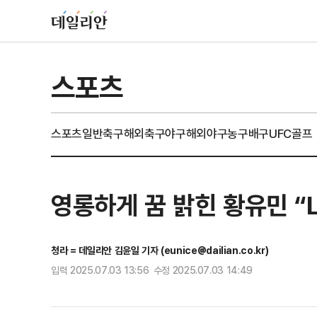
스포츠
스포츠일반
축구
해외축구
야구
해외야구
농구
배구
UFC
골프
영롱하게 꿈 밝힌 황유민 
청라 = 데일리안 김윤일 기자 (eunice@dailian.co.kr)
입력 2025.07.03 13:56 수정 2025.07.03 14:49