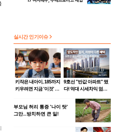
17 여자배구, 푸에르토리코 제압
욱
지