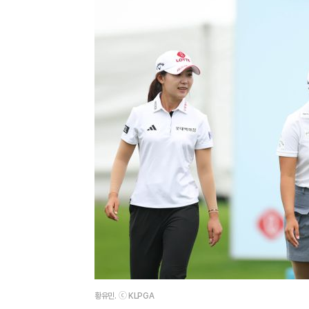
황유민. ⓒ KLPGA