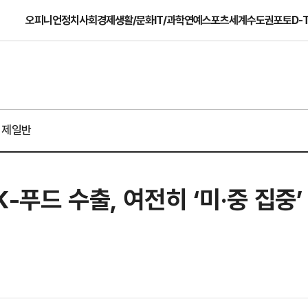
오피니언
정치
사회
경제
생활/문화
IT/과학
연예
스포츠
세계
수도권
포토
D-
경제일반
-푸드 수출, 여전히 ‘미·중 집중’