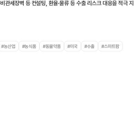
·비관세장벽 등 컨설팅, 환율·물류 등 수출 리스크 대응을 적극 지
#농산업
#농식품
#동물약품
#미국
#수출
#스마트팜