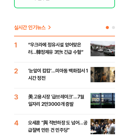
실시간 인기뉴스
1
6
“우크라에 정유시설 얻어맞은
코스
러…韓정제유 3만t 긴급 수혈”
선 
2
7
'눈앞이 캄캄'…미아동 백화점서 1
[단
시간 정전
산 
전투
3
8
美 고용시장 '급브레이크'…7월
'국
일자리 2만3000개 증발
에 
4
9
오세훈 "與 적반하장 도 넘어…공
[내
급절벽 만든 건 민주당"
나기