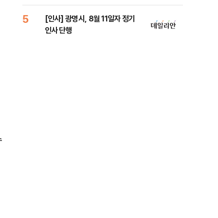
5
10
[인사] 광명시, 8월 11일자 정기
'7
인사 단행
나…
수