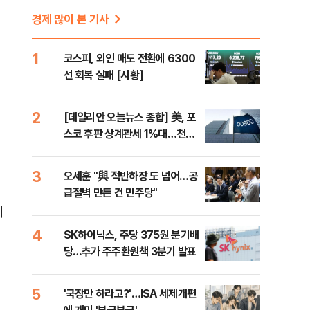
경제 많이 본 기사
1
코스피, 외인 매도 전환에 6300
선 회복 실패 [시황]
2
[데일리안 오늘뉴스 종합] 美, 포
스코 후판 상계관세 1%대…천하
람, 의원 최초 논산훈련소 2박3일
'입소'
3
오세훈 "與 적반하장 도 넘어…공
급절벽 만든 건 민주당"
체
4
SK하이닉스, 주당 375원 분기배
당…추가 주주환원책 3분기 발표
5
'국장만 하라고?'…ISA 세제개편