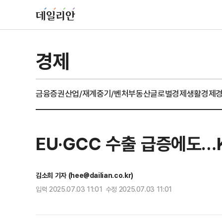
경제
금융
증권
산업/재계
중기/벤처
부동산
글로벌경제
생활경제
EU·GCC 수출 급증에도…K
김소희 기자 (hee@dailian.co.kr)
입력 2025.07.03 11:01 수정 2025.07.03 11:01