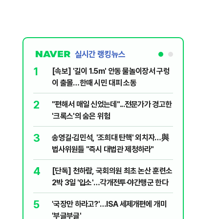
실시간 랭킹뉴스
1
6
[속보] '길이 1.5m' 안동 물놀이장서 구렁
'7번째 
이 출몰…한때 시민 대피 소동
한투·한화 
2
7
"편해서 매일 신었는데"...전문가가 경고한
李대통령,
'크록스'의 숨은 위험
의…"과감
3
8
송영길·김민석, '조희대 탄핵' 외치자…與
박지원이 
법사위원들 "즉시 대법관 제청하라"
함께한 김
4
9
[단독] 천하람, 국회의원 최초 논산 훈련소
정청래 "
2박 3일 '입소'…각개전투·야간행군 한다
민석 "자
5
10
'국장만 하라고?'…ISA 세제개편에 개미
[데일리 
'부글부글'
민...홈