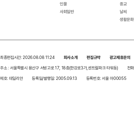
인물
종교
사회일반
날씨
생활문화
최종편집시간: 2026.08.08 11:24
회사소개
편집규약
광고제휴문의
주소 : 서울특별시 용산구 서빙고로 17, 18층(한강로3가,센트럴파크 타워동)
전화 
제호: 데일리안
등록일/발행일: 2005.09.13
등록번호: 서울 아00055