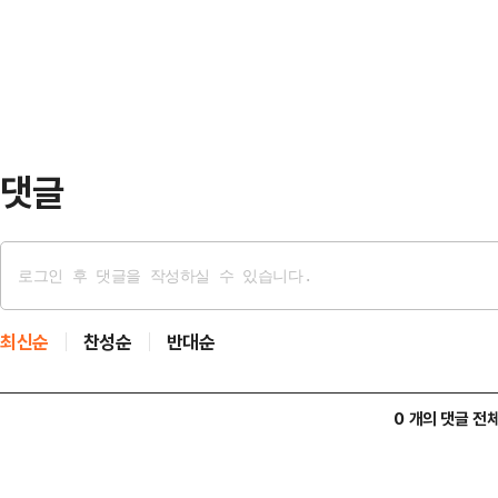
없는 점 등을 근거로 양씨에게 최소 
내용을 담고 있다.헌재…
다. 용씨도 죄질이 좋지 않아 1년 
내다봤다.11일 법조계에 따르면 서
전날 공갈 및 공갈…
댓글
최신순
찬성순
반대순
0 개의 댓글 전