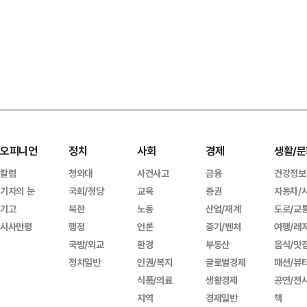
오피니언
정치
사회
경제
생활/문
칼럼
청와대
사건사고
금융
건강정보
기자의 눈
국회/정당
교육
증권
자동차/
기고
북한
노동
산업/재계
도로/교
시사만평
행정
언론
중기/벤처
여행/레
국방/외교
환경
부동산
음식/맛
정치일반
인권/복지
글로벌경제
패션/뷰
식품/의료
생활경제
공연/전
지역
경제일반
책