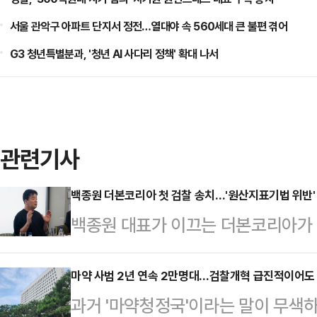
서울 관악구 아파트 단지서 정전…열대야 속 560세대 큰 불편 겪어
G3 청년특별분과, '청년 AI 사다리 정책' 확대 나서
관련기사
백종원 더본코리아 첫 검찰 송치…'원산지표기법 위반' 
백종원 대표가 이끄는 더본코리아가 
졌다. 경찰이 더본코리아와 관련해 수
찰에 송치된 건 이번이 처음이라 소
마약 사범 2년 연속 2만명대…검찰개혁 급진적이어도 
과거 '마약청정국'이라는 말이 무색하
사건에서 더본코리아가 의도적으로 