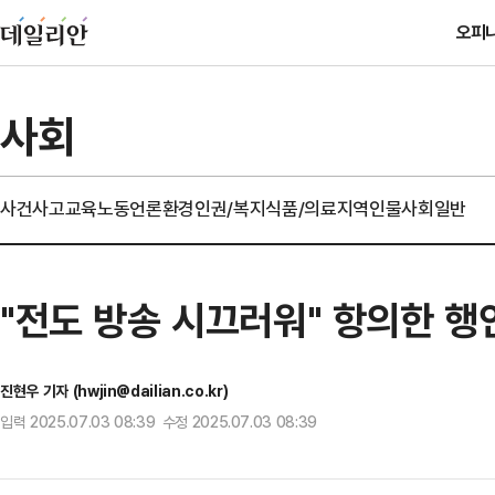
오피
사회
사건사고
교육
노동
언론
환경
인권/복지
식품/의료
지역
인물
사회일반
"전도 방송 시끄러워" 항의한 행
진현우 기자 (hwjin@dailian.co.kr)
입력 2025.07.03 08:39 수정 2025.07.03 08:39