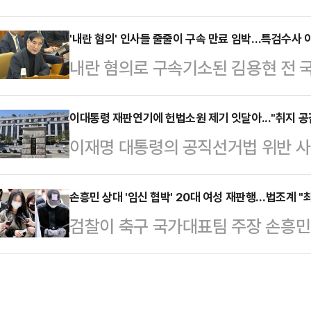
명 이상 검거되는 등 관련 범죄가 
산지를 혼동할 가능성이 있는지 여부
(SNS)와 다크웹 등에서 비대면 
'내란 혐의' 인사들 줄줄이 구속 만료 임박…특검수사 
만일 혐의가 인정된다면 고의성 여부
내란 혐의로 구속기소된 김용현 전 
과 검거 난이도는 갈수록 높아지는 
산지표기법 위반의 경우 최대 7년 
에서 재판받게 됐다. 김 전 장관 외
없애고, 검찰을 기소나 영장 청구만
가능하다.지난 4일 …
박한 가운데 법조계에선 재판이 오래
이대통령 재판연기에 헌법소원 제기 잇달아..."취지 공감
로 한 검찰개혁이 추진되고 있어 마약
이재명 대통령의 공직선거법 위반 사
예정되어 있었다며 만기가 임박한 피
조계는 검찰개혁에 공감하나 검찰을 
통령의 불소추특권을 규정한 헌법 8
직권 보석을 한 것이라고 분석했다.
대한 전문적인 수사력…
과 관련해 헌법소원이 잇달아 제기됐
손흥민 상대 '임신 협박' 20대 여성 재판행…법조계 "최
있으므로 별건 구속될 가능성이 존재
검찰이 축구 국가대표팀 주장 손흥민
만 실제 인용 가능성은 작게 보는 것
청구가 이뤄질 가능성도 작지 않다고
어내려 한 20대 여성 양모씨와 공범
재)에 따르면 지난 9일~10일 사이 
앙지법 형사합의2…
에 넘겼다. 법조계에서는 ▲양씨가 
과는 직접적인 관련이 없는 일반인들
갈취한 돈을 과소비 등으로 탕진하는
의 이 대통령 재판 기일 추후지정(