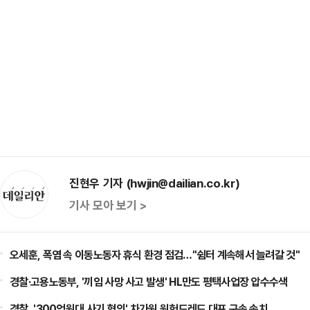
진현우 기자 (hwjin@dailian.co.kr)
기사 모아 보기 >
오세훈, 폭염 속 이동노동자 휴식 환경 점검…"쉼터 계속해서 늘려갈 것"
경찰·고용노동부, '끼임 사망 사고 발생' HL만도 평택사업장 압수수색
경찰, '300억원대 사기 혐의' 차가원 원헌드레드 대표 구속 송치