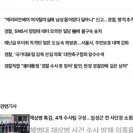
"캐리비안베이 여자탈의실에 남성 들어왔다 달아나" 신고…경찰, 행적 추적
경찰, SNS서 정청래 테러 모의한 일당 檢에 불구속 송치
재난급 무더위 직격탄 맞은 도심 속 쪽방촌…서울시, 주민보호 대책 강화
경찰, '국가대표팀 감독 선임 의혹' 대한축구협회 압수수색
경찰직협 "李대통령 '경찰 수사 못 믿어' 발언, 현장 경찰관에 깊은 상처"
관련기사
채상병 특검, 4개 수사팀 구성…임성근 전 사단장 소
해병대 채상병 사건 수사 방해 의혹