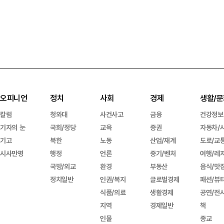
오피니언
정치
사회
경제
생활/문
칼럼
청와대
사건사고
금융
건강정보
기자의 눈
국회/정당
교육
증권
자동차/
기고
북한
노동
산업/재계
도로/교
시사만평
행정
언론
중기/벤처
여행/레
국방/외교
환경
부동산
음식/맛
정치일반
인권/복지
글로벌경제
패션/뷰
식품/의료
생활경제
공연/전
지역
경제일반
책
인물
종교