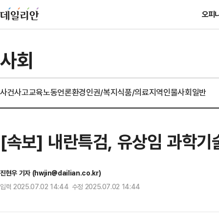
오피
사회
사건사고
교육
노동
언론
환경
인권/복지
식품/의료
지역
인물
사회일반
[속보] 내란특검, 유상임 과학기
진현우 기자 (hwjin@dailian.co.kr)
입력 2025.07.02 14:44 수정 2025.07.02 14:44