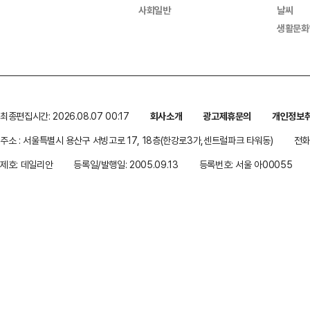
사회일반
날씨
생활문화
최종편집시간: 2026.08.07 00:17
회사소개
광고제휴문의
개인정보
주소 : 서울특별시 용산구 서빙고로 17, 18층(한강로3가,센트럴파크 타워동)
전화 
제호: 데일리안
등록일/발행일: 2005.09.13
등록번호: 서울 아00055