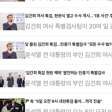
별로 수사를 전담할 4개 수사팀을 
법조계에 따르면 정민영 특검보는 이
김건희 여사 특검, 현판식 열고 수사 개시…'1호 사건' 
김건희 여사 특별검사팀이 20여 일
특검과 다르게 큰 줄기로 한 사건이지
식 출범했다. 특검은 최장 150여일 
이같이 밝혔다.수사 1팀은 지난 202
이 관건으로 지목된다. 이에 수사의 포
닻 올린 김건희 특검...민중기 특별검사 "모든 수사 법이
료 해병대원 상해 사건 등 업무상 과실
윤석열 전 대통령의 부인 김건희 여사
다.2일 법조계에 따르면 김건희 여사
희 여사가 연루된 구명로비 의혹과 
사가 2일 오전 서울 종로구 KT광
빌딩 웨스트 2층에서 현판식을 열었다
과정에서…
현판 제막을 마친 뒤 발언을 하고 있
'김건희 특검 현판 제막' 발언하는 민중기 특별검사
판식과 함께 사무실을 열고 본격적으로
윤석열 전 대통령의 부인 김건희 여사
혜를 모아 여러 의문에 대해 제대로 
사가 2일 오전 서울 종로구 KT광
다"고 강…
현판 제막을 마친 뒤 발언을 하고 있
尹 측 "5일 오전 9시 내란특검 출석…적극 진술"
윤석열 전 대통령이 오는 5일 오전 