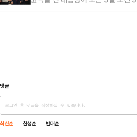
별검사팀의 소환 요구에 응하기로 했
는 조정 요청을 수용하지 않겠다는 
법조계에 따르면 윤 전 대통령 측 변
면서 "당일 오전 9시 정각에 도착하지
라도 출석해서 진술할 것"이라고 말
하는 입장이 아니라 적극적으로 가서
정하지 않아도 된…
댓글
최신순
찬성순
반대순