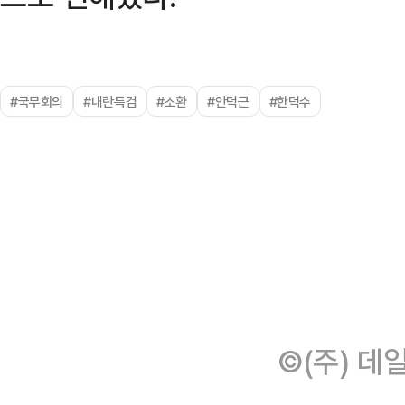
#국무회의
#내란특검
#소환
#안덕근
#한덕수
©(주) 데