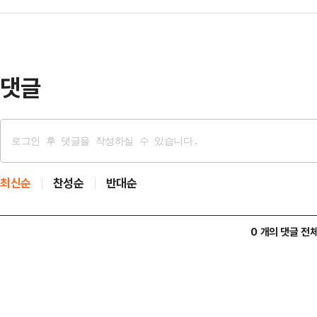
사 개시를 하루 앞둔 1일 채 상병
7월5일 9시까지 출석하라고 통지했다
전 대…
계에 따르면 이명현 특별검사와 특검
소환 일시로 통보됐던 이날 오전 9
참배했다. 이 특검은 참배 후 방명록
다.앞서 윤 전 대통령 법률대리인단
댓글
지 않도록 반드시 진실을 규명하겠습
인해 5일 또는…
안장된 413 묘역을 찾아 참배했다. 
일 먼저 채 상병 묘역을 참배하고 결
다는 마음으…
최신순
찬성순
반대순
0 개의 댓글 전