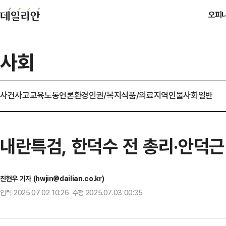
오피
사회
사건사고
교육
노동
언론
환경
인권/복지
식품/의료
지역
인물
사회일반
내란특검, 한덕수 전 총리·안덕근
진현우 기자 (hwjin@dailian.co.kr)
입력 2025.07.02 10:26 수정 2025.07.03 00:35