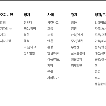
오피니언
정치
사회
경제
생활/문
칼럼
청와대
사건사고
금융
건강정보
기자의 눈
국회/정당
교육
증권
자동차/
기고
북한
노동
산업/재계
도로/교
시사만평
행정
언론
중기/벤처
여행/레
국방/외교
환경
부동산
음식/맛
정치일반
인권/복지
글로벌경제
패션/뷰
식품/의료
생활경제
공연/전
지역
경제일반
책
인물
종교
사회일반
날씨
생활문화