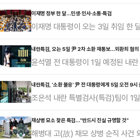
과 핫라인을 구축해 특검 사무실 인근
나선다.2일 경찰에 따르면 각 특검
이재명 정부 한 달…민생·인사·소통·특검
이재명 대통령이 오는 3일 취임 한 달
는 특검 사무실 인근에서 집회·시위
정부 부처와 대통령실 수석 인선을 
팀과 핫라인을 통해 소통하며 대응할
이례적으로 취임 한 달 기자회견도 
내란특검, 오는 5일 尹 2차 소환 재통보…외환죄 혐의
KT광화문빌딩 웨스트에, 순직해병 
윤석열 전 대통령이 1일 예정된 내란
추가경정예산안(추경) 편성과 3대 
울고검에 각각 사무실을 두고 있다.경
란 특검팀은 윤 전 대통령에게 오는 
상호 대통령실 정무수석은 1일 서울
명의 초동대응팀을 출동시…
대통령 측은 5일 소환에는 응하겠다
내란특검, '소환 불응' 尹 전 대통령에게 5일 오전 9시
이 대통령 기자회견에 대해 "대략 1
조은석 내란 특별검사(특검)팀이 1일
끄는 내란 특검팀은 이날 윤 전 대통
지 않을까 예측하고 시간을 잡았다"
령에게 오는 5일 오전 9시까지 출
특검 사무실이 마련된 서울고등검찰청
들과 만나 "…
는 이날 오전 특검 사무실이 마련된
채상병 묘소 찾은 특검…"반드시 진실 규명할 것"
대통령은 내란 특검팀이 2차 소환 
해병대 고(故) 채모 상병 순직 사건
전 대통령이 금일 특검의 출석 요구에
에 모습을 드러내지 않았다. 내란 특검