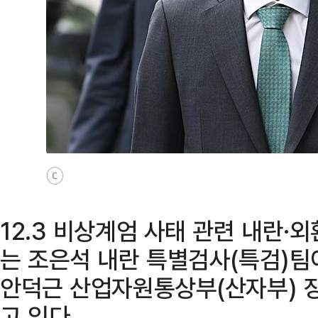
ⓒ
12.3 비상계엄 사태 관련 내란·
는 조은석 내란 특별검사(특검)팀
안덕근 산업자원통상부(산자부) 
고 있다.