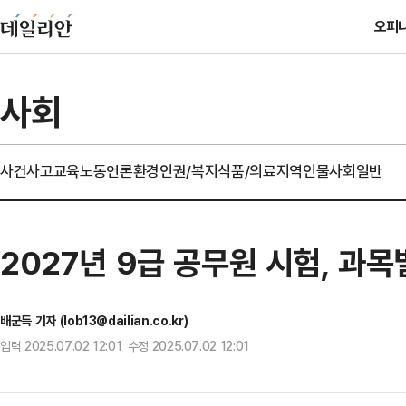
오피
사회
사건사고
교육
노동
언론
환경
인권/복지
식품/의료
지역
인물
사회일반
2027년 9급 공무원 시험, 과목
배군득 기자 (lob13@dailian.co.kr)
입력 2025.07.02 12:01 수정 2025.07.02 12:01