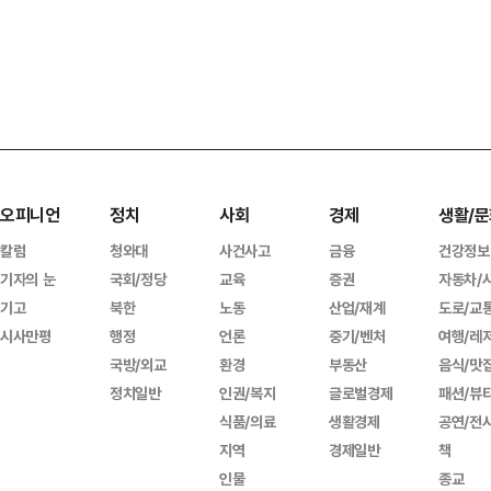
오피니언
정치
사회
경제
생활/문
칼럼
청와대
사건사고
금융
건강정보
기자의 눈
국회/정당
교육
증권
자동차/
기고
북한
노동
산업/재계
도로/교
시사만평
행정
언론
중기/벤처
여행/레
국방/외교
환경
부동산
음식/맛
정치일반
인권/복지
글로벌경제
패션/뷰
식품/의료
생활경제
공연/전
지역
경제일반
책
인물
종교