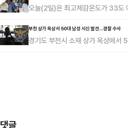
오늘(2일)은 최고체감온도가 33도
지난해 자연 임신을 시도했고, 올해는
왜? 어쩌다가?"라는 댓글을 달며, 
데 일부 지역에서는 소나기가 예보됐
이 됐다고 밝혔다.그러면서 "인공수
은 "…
폭염 특보가 발효된 가운데, 당분간
부천 상가 옥상서 50대 남성 시신 발견…경찰 수사
만, 임신이 됐고, 마음과 몸을 조심
경기도 부천시 소재 상가 옥상에서 5
무덥겠다.특히 일부 경기도와 강원 동
만 그는 "10주가 지나면 안정기라 
에 나섰다.1일 부천 원미경찰서에 따르
고체감온도가 35도 내외까지 오르겠
국 (태아…
짜리 상가건물에서 "옥상 펌프실에 신
륙·산지에는 0.1㎜ 미만의 빗방울
112 신고가 접수됐다.현장에 출동한
북부와 강원 북부 내륙에 소나기가 
를 발견했다. 경찰은 A씨의 사망 
강수량은 ▲경기 북부…
에 시신 부검을 의뢰할 계획이다.
댓글