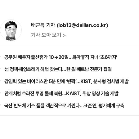
배군득 기자 (lob13@dailian.co.kr)
기사 모아 보기 >
공무원 배우자 출산휴가 10→20일…육아휴직 자녀 ‘초6까지’
섬 정책·해양쓰레기 해법 찾는다…한·일·베트남 전문가 집결
감염력 있는 바이러스만 5분 만에 ‘반짝’…KIST, 분사형 검사법 개발
안개처럼 흐려진 투명 물체 복원…KAIST, 위상 영상 기술 개발
국산 반도체 가스 품질 객관적으로 가린다…표준연, 평가체계 구축