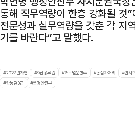
박연병 행정안전부 자치분권국장은
통해 직무역량이 한층 강화될 것”
전문성과 실무역량을 갖춘 각 지
기를 바란다”고 말했다.
#2027년개편
#9급공무원
#과목별문항수
#동점자처리
#인사
#한능검3급
#행정안전부