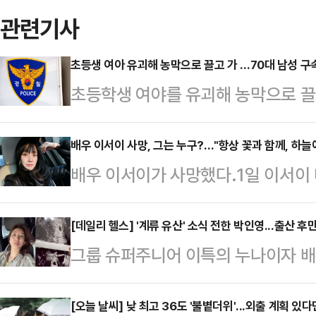
관련기사
초등생 여아 유괴해 농막으로 끌고 가 …70대 남성 구속
초등학생 여야를 유괴해 농막으로 끌
다.1일 남양주 남부경찰서는 미성년자
제추행 혐의로 70대 남성 A씨를 구
배우 이서이 사망, 그는 누구?…"항상 꽃과 함께, 하늘
배우 이서이가 사망했다.1일 이서이
22일 오전 경기도 남양주시에서 등
은 부고 소식을 게재했다. 송씨는 "
해 자신의 차에 태워 유괴하려 한 혐
25년 6월 20일 하늘나라의 별이 
[데일리 헬스] '계류 유산' 소식 전한 박인영...출산 후
던 부모가 급히 제지해 A씨는 현장에
그룹 슈퍼주니어 이특의 누나이자 배우
다들 놀라시고 상심이 크실 테지만 언
고를 받고 출동한 경찰이 CCTV 등
박인영은 지난달 30일 자신의 SNS에
도록 기도 부탁합니다"라고 적었다.
대상을 상대로 …
술, 건강하게 회복 중"이라는 글과
[오늘 날씨] 낮 최고 36도 '불볕더위'...외출 계획 있다
다.이에 '킬링 로맨스'로 호흡을 맞춘