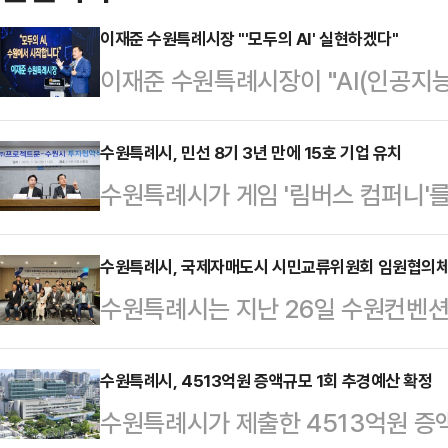
이재준 수원특례시장 "'모두의 AI' 실현하겠다"
이재준 수원특례시장이 "AI(인공지능
과 기업, 소상공인에게 더 편리하고,
했다.1일 시청 중회의실에서 열린 '2
수원특례시, 민선 8기 3년 만에 15호 기업 유치
수원특례시가 게임 '림버스 컴퍼니'
선 이재준 시장은 "새정부가 AI 투자 
프로젝트문과 민선 8기 제15호 투
료로 사용할 수 있는 '모두의 AI'를
열린 협약식에는 이재준 수원시장, 
수원특례시, 국제자매도시 시민교류위원회 임원협의체
청, 산업청, 행정청을 AI 3대 과제
수원특례시는 지난 26일 수원컨벤
다.㈜프로젝트문은 광교에 신사옥을
를 활용하겠다"고 말했다.AI 시민청은
회 임원협의체 발족식'을 개최했다고
계획이다. 수원시는 사옥 건립, 본사
히카와, (중국)지난, (루마니아)클루
수원특례시, 4513억원 증액규모 1회 추경예산 확정
절차를 신속하게 처리하고, 사업이 
수원특례시가 제출한 4513억원 증액
이부르크, (미국)피닉스, (프랑스)
원을 한다.2016년 설립된 ㈜프로