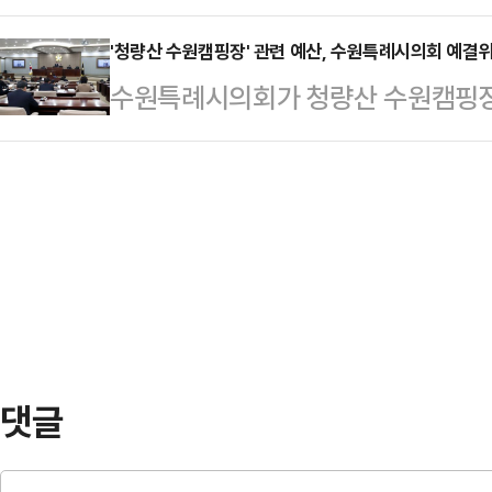
안이 의회를 통과했다.수원특례시의회
의 임원 간 공식 협의 채널이다.위
는 기업이다. 2023년 출시한…
제2차 본회의에서 수원시가 제출한 
'청량산 수원캠핑장' 관련 예산, 수원특례시의회 예결위
와의 문화행사 공동기획, 시민참여 프
수원특례시의회가 청량산 수원캠핑장
정·의결했다.제1회 추경예산의 총 규모
민간외교를 선도할 협의체로 운영될
과시켰다. 지난 24일 열린 제2차 본
보다 4513억원 증가한 3조 6412
구성 취지와 운영 계획…
18표로 의결됐다.이번 예산안은 수
재정 여건 속에도 적극적인 세출 구
인 '청량산 수원캠핑장 조성사업'과 
회복 정책사업과 시민 생활에 밀접한
설을 개선해 10년간 운영하고 수원
다.제1회 추경…
용을 담고 있다. 수원시는 이 사업을
하고자 했으나, 시민 접근성 및 혈세
수원시의회 …
댓글