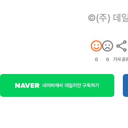
©(주) 데
기사 공
0
0
네이버에서 데일리안 구독하기