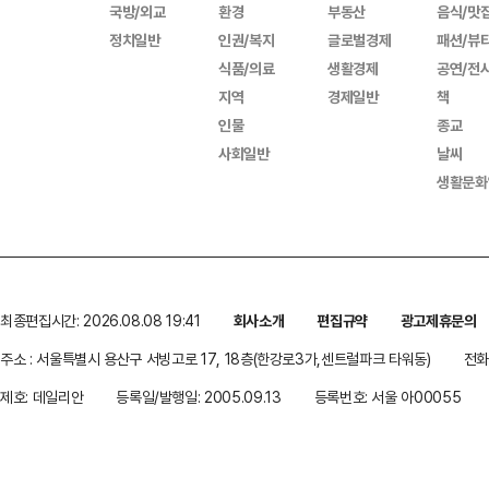
국방/외교
환경
부동산
음식/맛
정치일반
인권/복지
글로벌경제
패션/뷰
식품/의료
생활경제
공연/전
지역
경제일반
책
인물
종교
사회일반
날씨
생활문화
최종편집시간: 2026.08.08 19:41
회사소개
편집규약
광고제휴문의
주소 : 서울특별시 용산구 서빙고로 17, 18층(한강로3가,센트럴파크 타워동)
전화 
제호: 데일리안
등록일/발행일: 2005.09.13
등록번호: 서울 아00055