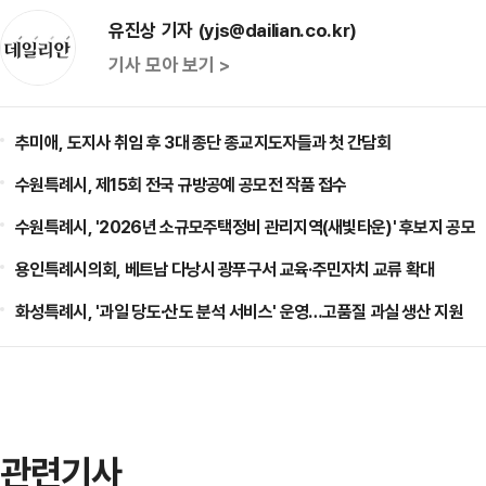
유진상 기자 (yjs@dailian.co.kr)
기사 모아 보기 >
추미애, 도지사 취임 후 3대 종단 종교지도자들과 첫 간담회
수원특례시, 제15회 전국 규방공예 공모전 작품 접수
수원특례시, '2026년 소규모주택정비 관리지역(새빛타운)' 후보지 공모
용인특례시의회, 베트남 다낭시 광푸구서 교육·주민자치 교류 확대
화성특례시, '과일 당도·산도 분석 서비스' 운영…고품질 과실 생산 지원
관련기사