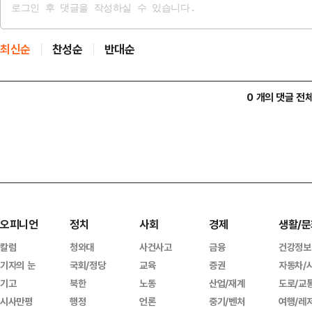
최신순
찬성순
반대순
0 개의 댓글 전
오피니언
정치
사회
경제
생활/문
칼럼
청와대
사건사고
금융
건강정보
기자의 눈
국회/정당
교육
증권
자동차/
기고
북한
노동
산업/재계
도로/교
시사만평
행정
언론
중기/벤처
여행/레