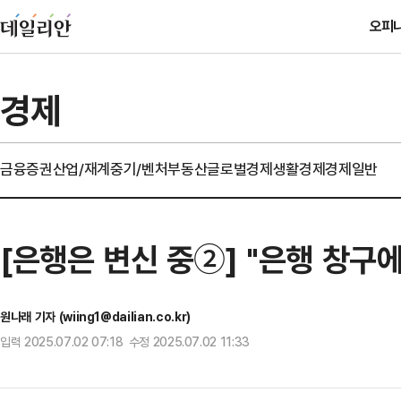
오피
경제
금융
증권
산업/재계
중기/벤처
부동산
글로벌경제
생활경제
경제일반
[은행은 변신 중②] "은행 창구
원나래 기자 (wiing1@dailian.co.kr)
입력 2025.07.02 07:18 수정 2025.07.02 11:33