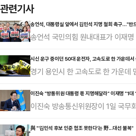
관련기사
송언석, 대통령실 앞에서 김민석 지명 철회 촉구…"반드
송언석 국민의힘 원내대표가 이재명
지명 철회를 거듭 촉구했다.송언석 
앞에서 열린 의원총회 모두발언에서 
시신 운구 중이던 50대 운전자, 고속도로 한 가운데서 
경기 용인시 한 고속도로 한 가운데 
나도 해소되지 않았다. 오히려 의혹이
진 채 발견됐다.30일 경기남부경찰
할 일은 분명하다"고 압박했다.송 원
오후 11시28분쯤 영동고속도로 강
이진숙 "방통위원 대통령 몫 지명해달라" 이재명 "1대 
익이 들어오는 배추농사에 투자해 매달
이진숙 방송통신위원장이 1일 국무회
이 2차로에서 3차로 사이에 멈춰 있
을) 배반하고 도망친 사람이라는 사
송통신위원부터 지명해달라고 요청했다
구간 순찰 차량이 곧바로 현장에 도착
시 안하는 뻔뻔한 …
황으로 표결했을 때 결론이 나지 않는
與 "'김민석 후보 인준 협조 못한다'는 野...대선 불복"
분쯤 경찰이 도착해 운전석에서 의식을