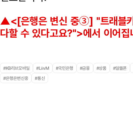
▲<[은행은 변신 중③] "트래블
다할 수 있다고요?">에서 이어집
#KB리브모바일
#LiivM
#국민은행
#금융
#상품
#알뜰폰
#은행은변신중
#통신