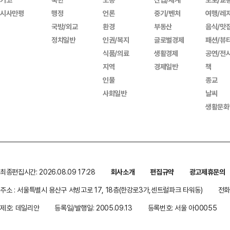
시사만평
행정
언론
중기/벤처
여행/레
국방/외교
환경
부동산
음식/맛
정치일반
인권/복지
글로벌경제
패션/뷰
식품/의료
생활경제
공연/전
지역
경제일반
책
인물
종교
사회일반
날씨
생활문화
최종편집시간: 2026.08.09 17:28
회사소개
편집규약
광고제휴문의
주소 : 서울특별시 용산구 서빙고로 17, 18층(한강로3가,센트럴파크 타워동)
전화 
제호: 데일리안
등록일/발행일: 2005.09.13
등록번호: 서울 아00055