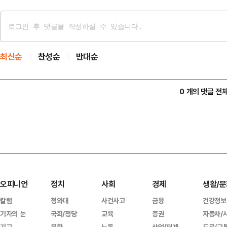
최신순
찬성순
반대순
0 개의 댓글 전
오피니언
정치
사회
경제
생활/문
칼럼
청와대
사건사고
금융
건강정보
기자의 눈
국회/정당
교육
증권
자동차/
기고
북한
노동
산업/재계
도로/교