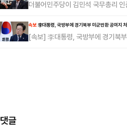
더불어민주당이 김민석 국무총리 인
은 답하지 못한 것으로 알려졌다.강
했다.경찰은 운전석 유리를 깨고 문을
힘을 향해 "대선 불복 행위"라고 비
실 브리핑을 열고 국무회의에서 이 
술을 했고, …
국회 소통관에서 브리핑을 열고 "송
속보
李대통령, 국방부에 경기북부 미군반환 공여지 
국무회의 배석자인 이 위원장은 발언
[속보] 李대통령, 국방부에 경기북
를 열고 김 후보자 인준에 협조할 수
위원 5명 중 3명이 국회에서 지명해
기를 결의한 국민의힘은 내란 동조 
의를 표명했으니 대통령 …
라고 주장했다.이날 국민의힘은 용산
김 후보자 지명 철회와 국회 법제사
내대표는 "대통령이 할 일…
댓글