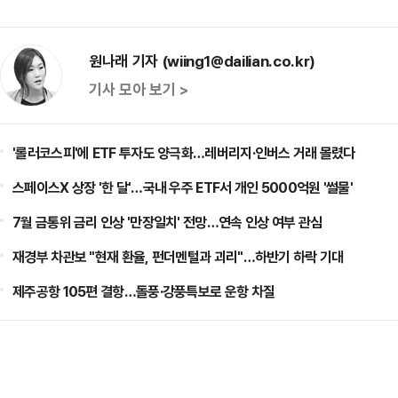
원나래 기자 (wiing1@dailian.co.kr)
기사 모아 보기 >
'롤러코스피'에 ETF 투자도 양극화…레버리지·인버스 거래 몰렸다
스페이스X 상장 '한 달'…국내 우주 ETF서 개인 5000억원 '썰물'
7월 금통위 금리 인상 '만장일치' 전망…연속 인상 여부 관심
재경부 차관보 "현재 환율, 펀더멘털과 괴리"…하반기 하락 기대
제주공항 105편 결항…돌풍·강풍특보로 운항 차질