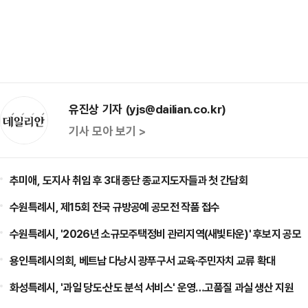
유진상 기자 (yjs@dailian.co.kr)
기사 모아 보기 >
추미애, 도지사 취임 후 3대 종단 종교지도자들과 첫 간담회
수원특례시, 제15회 전국 규방공예 공모전 작품 접수
수원특례시, '2026년 소규모주택정비 관리지역(새빛타운)' 후보지 공모
용인특례시의회, 베트남 다낭시 광푸구서 교육·주민자치 교류 확대
화성특례시, '과일 당도·산도 분석 서비스' 운영…고품질 과실 생산 지원