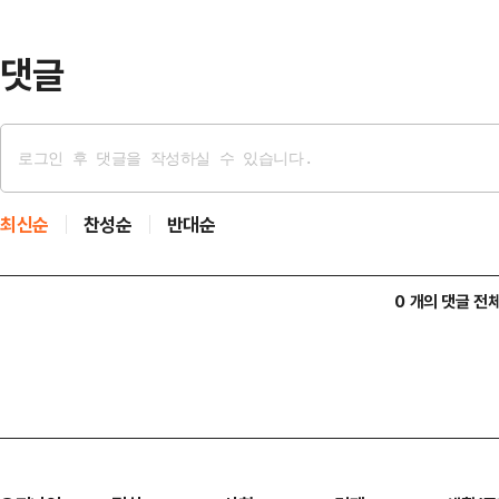
스 운영 △예산결산 관련 법령 및 
구축되면, 기회소득, 민생경제,…
댓글
최신순
찬성순
반대순
0 개의 댓글 전