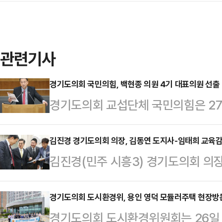
관련기사
경기도의회 국민의힘, 백현종 의원 4기 대표의원 선출
경기도의회 교섭단체 국민의힘은 2
총회 겸 의원총회를 열고, 재선의 백
출했다.대표의원 선거에는 백현종 의원
김진경 경기도의회 의장, 김동연 도지사-임태희 교육감과
김진경(민주 시흥3) 경기도의회 의장
성수(하남2) 의원, 윤태길(하남1) 
기도의회 청소원 휴게실 환경개선에
다. 허원(이천2) 의원은 전날 백현
만들었다.김진경 의장과 김동연 지사
경기도의회 도시환경위, 용인 영덕 모듈러주택 현장방
날 의원총회에는 국민의힘 전체 75명
경기도의회 도시환경위원회는 26일
에서 정담회를 갖고, 도의회 청소원들
의원은 당원권 정지로 투표에 참여하지