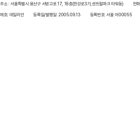
주소 : 서울특별시 용산구 서빙고로 17, 18층(한강로3가,센트럴파크 타워동)
전화 
제호: 데일리안
등록일/발행일: 2005.09.13
등록번호: 서울 아00055