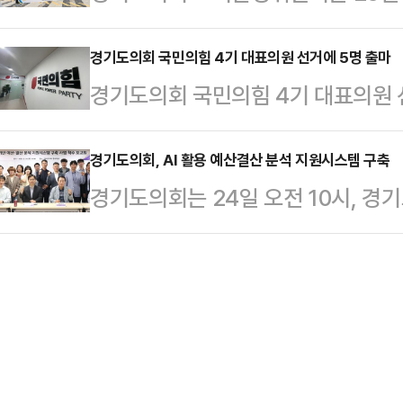
용인시 기흥구에 위치한 '용인 영덕
자의 대기실 일부를 할애, 청소원 휴
투표에서 과반…
김태희 부위원장을 비롯해 최승용·
경기도의회 국민의힘 4기 대표의원 선거에 5명 출마
의장은 이날 즉석에서 청소원 휴게실
경기도의회 국민의힘 4기 대표의원 
및 경기주택도시공사 관계 직원 등 
하며 휴게실과 인접한 기관장 대기실
회 국힘 선거관리위원회에 따르면 지난
듈러주택 공급 확대를 위한 방안 모
을 제안했고, 김 지사와…
과, 최종 5명이 접수했다.후보자 등
경기도의회, AI 활용 예산결산 분석 지원시스템 구축
둘러보며 국내 최고 층수인 13층으
경기도의회는 24일 오전 10시, 경
1번 허원, 기호 2번 백현종, 기호 3
을 확인했고, 경기주택도시공사로부
산결산 분석 지원시스템 구축사업 
태길 의원이 배정됐다.국민의힘 4기 
주택은 구조체, 배관, 내장 등…
수보고회에는 임채호 의회사무처장과
일 오후 3시에 열리는 광역의원총회
30명이 참석했으며, 사업 추진 방향
을 의한 선거가 실시된다.
하는 시간을 가졌다.AI기반 예산
기반 예산결산 분석보고서 생성 탬