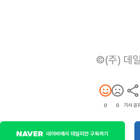
©(주) 데
기사 공
0
0
네이버에서 데일리안 구독하기