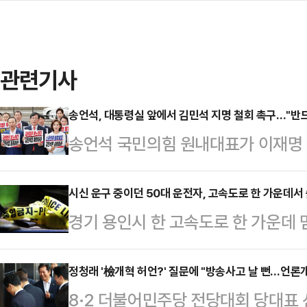
관련기사
송언석, 대통령실 앞에서 김민석 지명 철회 촉구…"반드
송언석 국민의힘 원내대표가 이재명
지명 철회를 거듭 촉구했다.송언석 
앞에서 열린 의원총회 모두발언에서 
시신 운구 중이던 50대 운전자, 고속도로 한 가운데서 
경기 용인시 한 고속도로 한 가운데 
나도 해소되지 않았다. 오히려 의혹이
진 채 발견됐다.30일 경기남부경찰
할 일은 분명하다"고 압박했다.송 원
오후 11시28분쯤 영동고속도로 강
정청래 '檢개혁 허언?' 질문에 "방송사고 날 뻔…언론
익이 들어오는 배추농사에 투자해 매달
8·2 더불어민주당 전당대회 당대표
이 2차로에서 3차로 사이에 멈춰 있
을) 배반하고 도망친 사람이라는 사