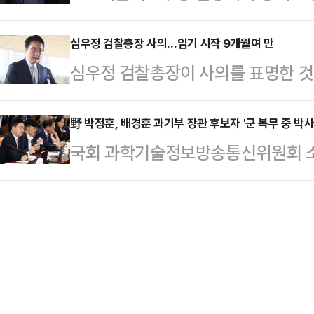
와의 인터뷰 중 자신의 '검찰개혁' 관
구간 순찰 차량이 곧바로 현장에 도착
시 안하는 뻔뻔한 …
했다"라며 불쾌한 감정을 드러냈다.정
심우정 검찰총장 사의…임기 시작 9개월여 만
분쯤 경찰이 도착해 운전석에서 의식을
심우정 검찰총장이 사의를 표명한 것으
진행자가 '추석 고향 갈 때 검찰청 
했다.경찰은 운전석 유리를 깨고 문을
시작한 지 9개월여 만이다.1일 법조
월에 당대표가 되면 이건 좀 허언 아
술을 했고, …
했다.심 총장은 이날 오후 3시쯤 입
野 박정훈, 배경훈 과기부 장관 후보자 '군 복무 중 박사
따져 물은 뒤 "그래서 내가 KBS라디
국회 과학기술정보방송통신위원회 소
열린다.심 총장은 당초 오광수 민정
공정한 질문을 하기 때문에 그런 것"
학기술정보방송통신부 장관 후보자의 
인사가 이뤄지면 사의를 표명할 예정
무 의혹을 제기했다.배 후보자가 제
사의 표명 시점을 늦춘 것으로 알려졌
2003년 9월 25일부터 2008년 
체 복무했다.박 의원 측은 해당 기간
템)에서 근무하며 병역 의무를 이행