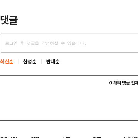
△MBA △美 스탠포드대학교 대학원
기된다고 주장했다.이밖에도…
댓글
최신순
찬성순
반대순
0 개의 댓글 전