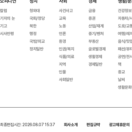
오피니언
정치
사회
경제
생활/문
칼럼
청와대
사건사고
금융
건강정보
기자의 눈
국회/정당
교육
증권
자동차/
기고
북한
노동
산업/재계
도로/교
시사만평
행정
언론
중기/벤처
여행/레
국방/외교
환경
부동산
음식/맛
정치일반
인권/복지
글로벌경제
패션/뷰
식품/의료
생활경제
공연/전
지역
경제일반
책
인물
종교
사회일반
날씨
생활문화
최종편집시간: 2026.08.07 15:37
회사소개
편집규약
광고제휴문의