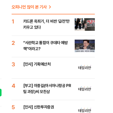
오피니언 많이 본 기사
1
카드론 옥죄기, 더 비싼 ‘급전’만
키우고 있다
2
“사관학교 통합이 쿠데타 예방
책”이라고?
3
[인사] 기획예산처
4
[부고] 이중길(아시아나항공 PR
팀 과장)씨 모친상
5
[인사] 신한투자증권