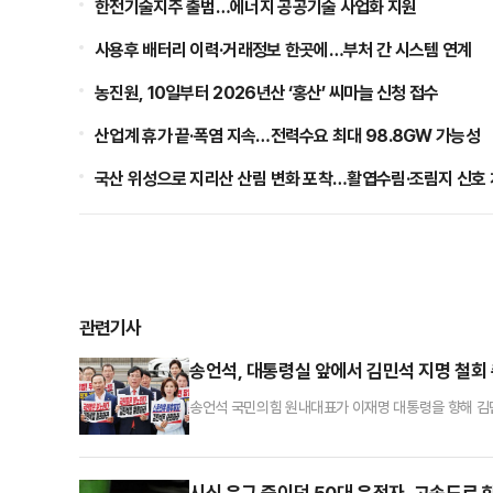
한전기술지주 출범…에너지 공공기술 사업화 지원
사용후 배터리 이력·거래정보 한곳에…부처 간 시스템 연계
농진원, 10일부터 2026년산 ‘홍산’ 씨마늘 신청 접수
산업계 휴가 끝·폭염 지속…전력수요 최대 98.8GW 가능성
국산 위성으로 지리산 산림 변화 포착…활엽수림·조림지 신호 
관련기사
송언석, 대통령실 앞에서 김민석 지명 철회
송언석 국민의힘 원내대표가 이재명 대통령을 향해 김민
대통령실 앞에서 열린 의원총회 모두발언에서 "(김민석
다면 이제 대통령이 할 일은 분명하다"고 압박했다.송 
원을 받았다는 해명, (탈북민을) 배반하고 도망친 사
시신 운구 중이던 50대 운전자, 고속도로 