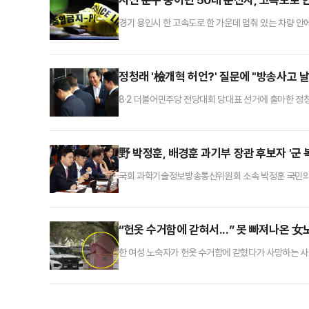
경기 용인시 한 고속도로 한 가운데 멈춰 있는 차량 
난 29일 오후 11시28분쯤 영동고속도로 강릉 방면 
됐다.한국도로공사 구간 순찰 차량이 곧바로 현장에 도
러진 50대 남성 A씨를 발견했다.경찰은 운전석 유리를
정청래 '檢개혁 허언?' 질문에 "방송사고 
8·2 더불어민주당 전당대회 당대표 선거에 출마한 정청
고 날 뻔했다"라며 불쾌한 감정을 드러냈다.정 의원은 1
고 공언했는데 8월에 당대표가 되면 이건 좀 허언 아닌
오려 했다. 이런 불편한, 불공정한 질문을 하기 때문에 
野 박정훈, 배경훈 과기부 장관 후보자 '군 
국회 과학기술정보방송통신위원회 소속 박정훈 국민의
부실 복무 의혹을 제기했다.배 후보자가 제출한 인사청문
원'으로 병역을 대체 복무했다.박 의원 측은 해당 기
나, 동기간 △박사학위 △MBA △美 스탠포드대학교
“헌옷 수거함에 갇혀서...” 못 빠져나온 
한 여성 노숙자가 헌옷 수거함에 갇혔다가 사망하는 
전날인 27일 헌옷 수거함에 사람이 갇혔다는 신고를 
자로 추정되며, 발견 당시 헌옷 수거함에 상반신이 끼
들어갔다가 갇힌 것으로 보인다”면서 “현재로서는 사고