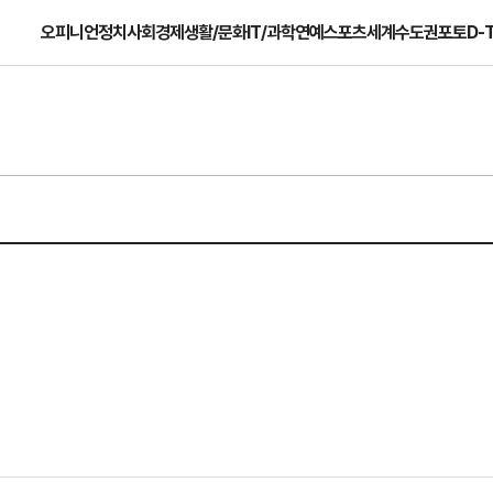
오피니언
정치
사회
경제
생활/문화
IT/과학
연예
스포츠
세계
수도권
포토
D-