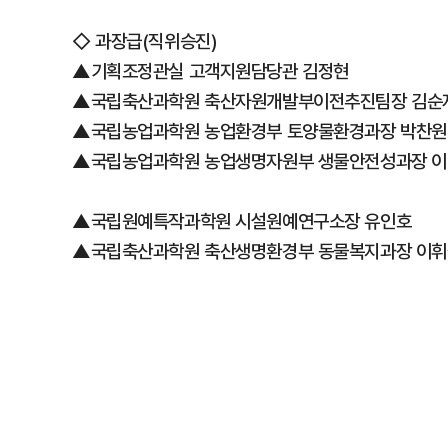
◇ 과장급(직위승진)
▲기획조정관실 고객지원담당관 김정현
▲국립축산과학원 축산자원개발부이전추진팀장 김순
▲국립농업과학원 농업환경부 토양물환경과장 박찬원
▲국립농업과학원 농업생명자원부 생물안전성과장 
▲국립원예특작과학원 시설원예연구소장 유인호
▲국립축산과학원 축산생명환경부 동물복지과장 이휘