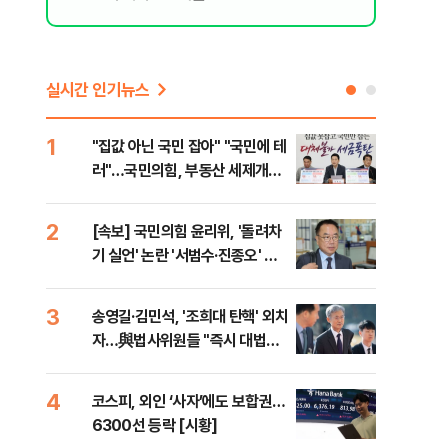
실시간 인기뉴스
1
6
"집값 아닌 국민 잡아" "국민에 테
靑,
러"…국민의힘, 부동산 세제개편
점식
안 맹폭
고'"
2
7
[속보] 국민의힘 윤리위, '돌려차
與김
기 실언' 논란 '서범수·진종오' 징
발언
계절차 개시
3
8
송영길·김민석, '조희대 탄핵' 외치
[단
자…與법사위원들 "즉시 대법관
희룡
제청하라"
증거
4
9
코스피, 외인 ‘사자’에도 보합권…
국힘
6300선 등락 [시황]
수·