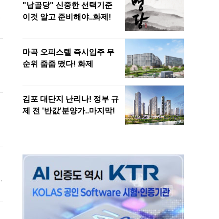
지
수
다
및
요
숙