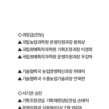
◇과장급(전보)
▲국립농업과학원 운영지원과장 왕희상
▲국립원예특작과학원 기획조정과장 이경희
▲국립원예특작과학원 운영지원과장 우강하
▲기술협력국 농업경영혁신과장 위태석
▲기술협력국 수출농업기술과장 안욱현
◇서기관 승진
▲기획조정관실 기획재정담당관실 손태익
▲운영지원과 김동철(이상 7월 1일자)