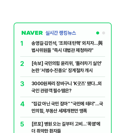
실시간 랭킹뉴스
1
6
송영길·김민석, '조희대 탄핵' 외치자…與
홈플러스,
법사위원들 "즉시 대법관 제청하라"
개 점포 
2
7
[속보] 국민의힘 윤리위, '돌려차기 실언'
[코인뉴스
논란 '서범수·진종오' 징계절차 개시
다…큰 변
3
8
3000원짜리 장바구니 'K굿즈' 됐다...외
민주당, 
국인 관광객 필수템은?
안부터 
4
9
"집값 아닌 국민 잡아" "국민에 테러"…국
버핏 "美 
민의힘, 부동산 세제개편안 맹폭
신호에 
5
10
[르포] 병원 오는 길부터 고비…'폭염'에
[단독] 
더 취약한 환자들
로…3.70