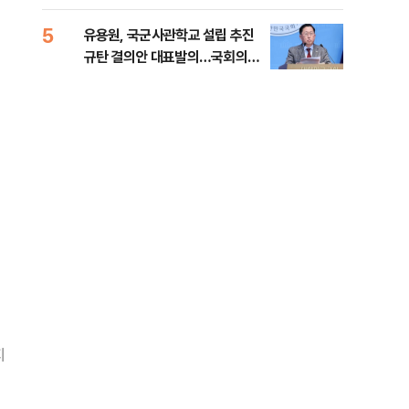
5
10
유용원, 국군사관학교 설립 추진
[단
규탄 결의안 대표발의…국회의원
1%
36명 동참
지