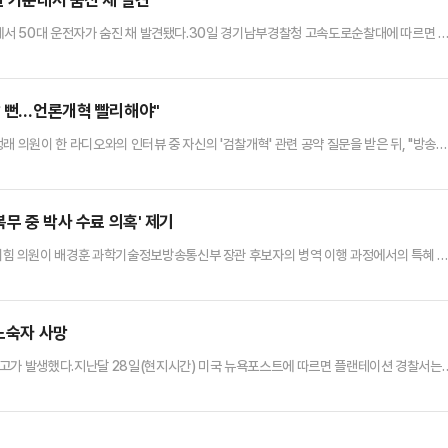
안에서 50대 운전자가 숨진 채 발견됐다.30일 경기남부경찰청 고속도로순찰대에 따르면 
양지터널 입구에서 스타렉스 차량이 2차로에서 3차로 사이에 멈춰 있다는 112 신고가 접
착해 후방 안전조치를 했고, 오후 11시40분쯤 경찰이 도착해 운전석에서 의식을 잃고 쓰
 깨고 문을 열어 A씨를 갓길로 옮긴 뒤 심폐소생술을 했고, …
날 뻔…언론개혁 빨리해야"
래 의원이 한 라디오와의 인터뷰 중 자신의 '검찰개혁' 관련 공약 질문을 받은 뒤, "방송사
일 KBS라디오 '전격시사'에서 진행자가 '추석 고향 갈 때 검찰청 폐지 뉴스를 듣게 하겠
가'라고 묻자 "허언이길 바라느냐"라고 따져 물은 뒤 "그래서 내가 KBS라디오는 잘 안 나
그런 것"이라고 말했다.이어 "추석 전 내가 …
복무 중 박사 수료 의혹' 제기
힘 의원이 배경훈 과학기술정보방송통신부 장관 후보자의 병역 이행 과정에서의 특혜 
요청안에 따르면, 후보자는 2003년 9월 25일부터 2008년 5월 2일까지 '전문연구
간 중 배 후보자는 삼성탈레스(현 한화시스템)에서 근무하며 병역 의무를 이행했다고 밝혔으
 대학원 과정을 수료하며, 부실 복무 의혹이 제기된다고 주장했다.이밖에도…
女노숙자 사망
사고가 발생했다.지난달 28일(현지시간) 미국 뉴욕포스트에 따르면 플랜테이션 경찰서는
받고 출동했으나 여성은 이미 사망한 상태였다.숨진 여성은 신원이 확인되지 않았지만 노
어 있는 상태였던 것으로 전해졌다.경찰 측은 “피해자가 기부받은 물품을 찾으려고 안으로
로 보이지만 전면적인 수사를 진행 중”이라고 밝혔다.사고가 발생한 헌옷 …