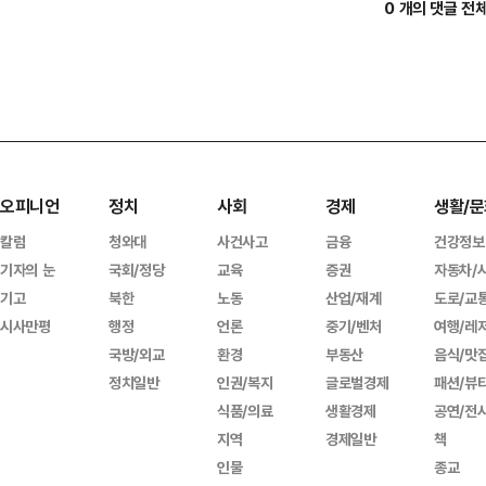
0 개의 댓글 전
오피니언
정치
사회
경제
생활/문
칼럼
청와대
사건사고
금융
건강정보
기자의 눈
국회/정당
교육
증권
자동차/
기고
북한
노동
산업/재계
도로/교
시사만평
행정
언론
중기/벤처
여행/레
국방/외교
환경
부동산
음식/맛
정치일반
인권/복지
글로벌경제
패션/뷰
식품/의료
생활경제
공연/전
지역
경제일반
책
인물
종교