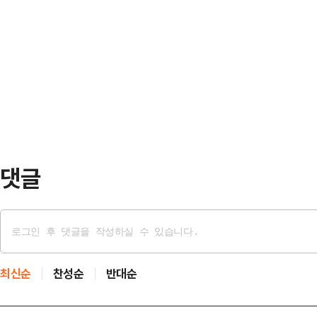
(GYEONGGISa…
를 위해 경기 남부와 북부에 각각 
의 발생 빈도와 강도가 높아지는 상
복합몰과 공동직장어린이집 등 주민 
대응할 수 있는 역량을 기르기 위해
각 용지’란 당초 학교·공공청사·도
및 환경교육 전문기관과 …
됐지만, 장기간 매각되지 않아 방치된
저해, 치안 사각지대 우려 등으로 입
을 초래할 우려가…
댓글
최신순
찬성순
반대순