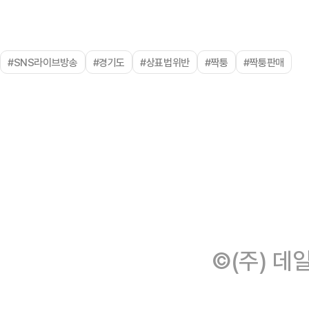
#SNS라이브방송
#경기도
#상표법위반
#짝퉁
#짝퉁판매
©(주) 데