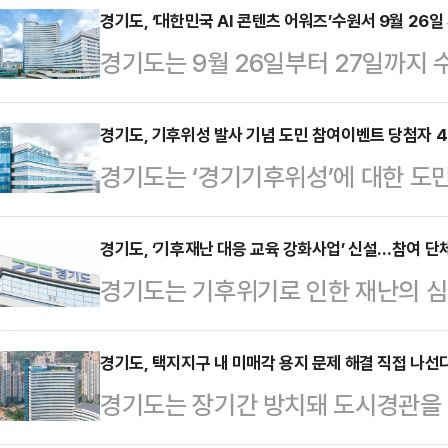
발 계획 하나로 추진해 온 ‘여주 가
경기도, ‘대한민국 AI 콘텐츠 어워즈’수원서 9월 26일
경기도는 9월 26일부터 27일까지 
27일 국토교통부장관 직속 수도권정
어워즈’를 개최한다고 1일 밝혔다.이
혔다.이에 따라 본격적으로 산단 클
술을 활용한 영화만 참가한 ‘대한민국
경기도, 기후위성 발사 기념 도민 참여이벤트 당첨자 4
주시 가남에 27만㎡ 규모의 산업단지
경기도는 ‘경기기후위성’에 대한 도민
지 확대한 것이다.도는 오는 8월 6
인규격이 7140㎡로 축구장 38개
민 이름을 각인하는 이벤트의 당첨자 
트 기획안을, 8월 17일까지는 단편
는 최초 대규모 산단= 여주…
번 이벤트는 지난달 16일부터 23일
경기도, ‘기후재난 대응 교육 강화사업’ 신설…참여 단
다.올해 주제는 ‘미래의 상상이 기억되
경기도는 기후위기로 인한 재난의 
여해 기후위성을 응원하는 메시지와
전 세계 창작자 누구나 참여할 수 
을 대상으로 맞춤형 환경교육을 제공
들은 대중교통 이용, 일회용품 줄이기
터리…
신설하고 참여단체를 오는 25일까지
경기도, 택지지구 내 미매각 용지 문제 해결 직접 나선
을 통해 기후위기 대응에 동참하고자
경기도는 장기간 방치돼 도시경관을 
은 다음달부터 오는 11월까지 기후재
정된 총 450명의 도민 이름은 올 
한 ‘택지지구 내 미매각 용지’ 문제 
진한다.이번 사업은 기후변화로 인한 