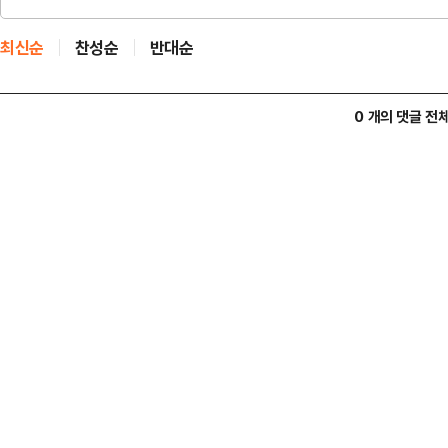
최신순
찬성순
반대순
0 개의 댓글 전