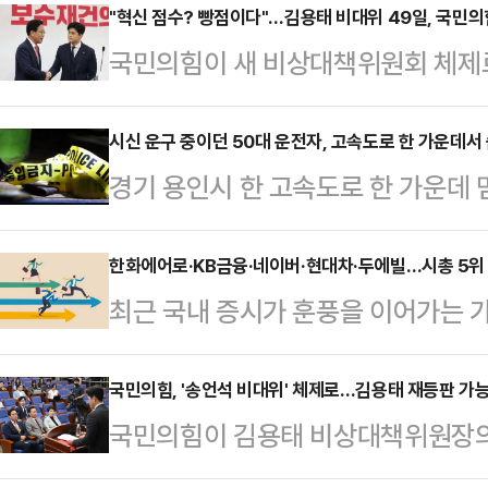
"혁신 점수? 빵점이다"…김용태 비대위 49일, 국민의
국민의힘이 새 비상대책위원회 체제
가 종료되면서 송언석 원내대표가 비
원장의 임기는 지난달 11일 '후보교
시신 운구 중이던 50대 운전자, 고속도로 한 가운데서 
경기 용인시 한 고속도로 한 가운데 
장 후임에 지명된 지 49일 만에 마
진 채 발견됐다.30일 경기남부경찰
도로 빠른 당의 변화"를 말했지만, 
오후 11시28분쯤 영동고속도로 강
한화에어로·KB금융·네이버·현대차·두에빌…시총 5위 다
를 중심으로 한 고립의 벽만 부각시
최근 국내 증시가 훈풍을 이어가는 
이 2차로에서 3차로 사이에 멈춰 있
30일 오전 서울 여의도 국회에서 '
도 치열하다. 특히 새 정부 출범 이
구간 순찰 차량이 곧바로 현장에 도착
회견을 열고 그간의…
면서 시총 5위 자리를 둘러싼 경쟁
국민의힘, '송언석 비대위' 체제로…김용태 재등판 가
분쯤 경찰이 도착해 운전석에서 의식을
국민의힘이 김용태 비상대책위원장의
면 지난달(6월) 코스피 시가총액 
했다.경찰은 운전석 유리를 깨고 문을
언석 원내대표가 비상대책위원장을 겸
▲네이버 ▲현대차 ▲두산에너빌리티
술을 했고, …