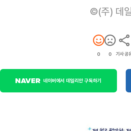
©(주) 데
기사 공
0
0
네이버에서 데일리안 구독하기