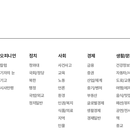
오피니언
정치
사회
경제
생활/문
칼럼
청와대
사건사고
금융
건강정보
기자의 눈
국회/정당
교육
증권
자동차/
기고
북한
노동
산업/재계
도로/교
시사만평
행정
언론
중기/벤처
여행/레
국방/외교
환경
부동산
음식/맛
정치일반
인권/복지
글로벌경제
패션/뷰
식품/의료
생활경제
공연/전
지역
경제일반
책
인물
종교