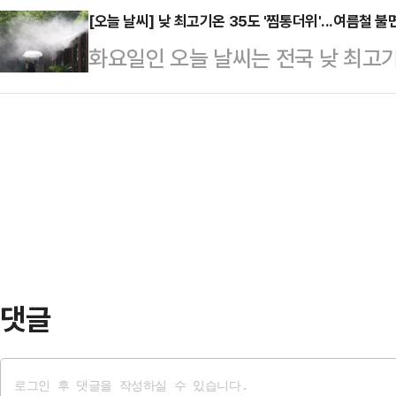
가운데, 김용태 비대위원장의 당권 
[오늘 날씨] 낮 최고기온 35도 '찜통더위'...여름철 
으로 한화에어로스페이스가 11거래일
화요일인 오늘 날씨는 전국 낮 최고
다. 김용태 비대위원장이 임기 마지
높았다. 한화에어로스페이스는 글로벌
어지겠으며 수도권을 시작으로 비는 
전당대회 출마 가능성에 힘이 실리는
망에 힘입어 지난달 초 83…
기상청은 "중부지방은 서해중부 해상
오전 서울 여의도 국회서 '보수 재건
로 흐리겠으며 일본 남쪽 해상에 위
고 "이 당에 오랫동안 자리 잡고 있는
과 제주도는 가끔 구름이 많겠다"고
기득권이 당의 몰락을 …
인천, 경기, 강원 내륙·산지 5mm
▲전북 5~50mm ▲서울, 인천, 경
세종·충남·충북·광주…
댓글