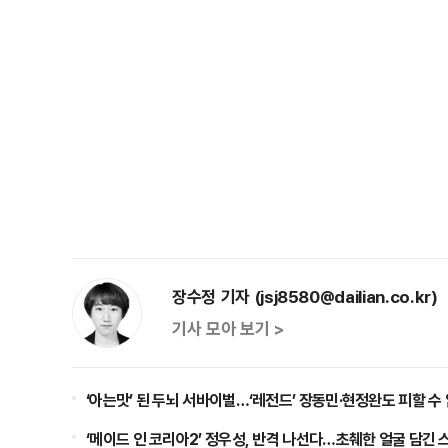
장수정 기자 (jsj8580@dailian.co.kr)
기사 모아 보기 >
‘아는맛’ 된 두뇌 서바이벌…‘레전드’ 장동민·현정완도 피할 수
‘메이드 인 코리아2’ 정우성, 반격 나선다…초췌한 얼굴 담긴 