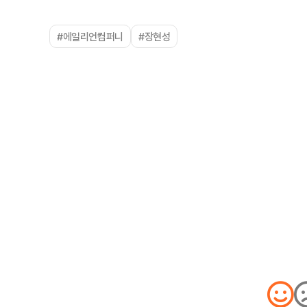
#에일리언컴퍼니
#장현성