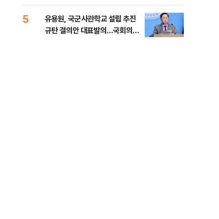
5
10
유용원, 국군사관학교 설립 추진
[단
규탄 결의안 대표발의…국회의원
1%
36명 동참