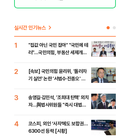
실시간 인기뉴스
1
6
"집값 아닌 국민 잡아" "국민에 테
靑,
러"…국민의힘, 부동산 세제개편
점식
안 맹폭
고'"
2
7
[속보] 국민의힘 윤리위, '돌려차
與김
기 실언' 논란 '서범수·진종오' 징
발언
계절차 개시
3
8
송영길·김민석, '조희대 탄핵' 외치
[단
자…與법사위원들 "즉시 대법관
희룡
제청하라"
증거
4
9
코스피, 외인 ‘사자’에도 보합권…
국힘
6300선 등락 [시황]
수·