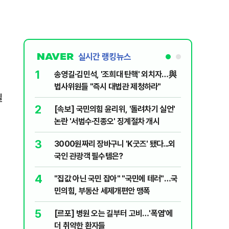
실시간 랭킹뉴스
1
6
송영길·김민석, '조희대 탄핵' 외치자…與
홈플러스,
법사위원들 "즉시 대법관 제청하라"
개 점포 
필
2
7
[속보] 국민의힘 윤리위, '돌려차기 실언'
[코인뉴스
논란 '서범수·진종오' 징계절차 개시
다…큰 변
3
8
3000원짜리 장바구니 'K굿즈' 됐다...외
민주당, 
국인 관광객 필수템은?
안부터 
4
9
"집값 아닌 국민 잡아" "국민에 테러"…국
버핏 "美 
민의힘, 부동산 세제개편안 맹폭
신호에 
5
10
[르포] 병원 오는 길부터 고비…'폭염'에
[단독] 
더 취약한 환자들
로…3.70