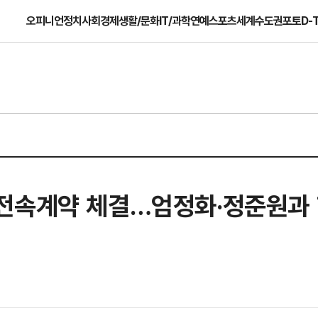
오피니언
정치
사회
경제
생활/문화
IT/과학
연예
스포츠
세계
수도권
포토
D-
 전속계약 체결…엄정화·정준원과