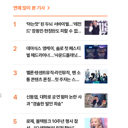
연예 많이 본 기사
1
‘아는맛’ 된 두뇌 서바이벌…‘레전
드’ 장동민·현정완도 피할 수 없는
과제 [방송 뷰]
2
데이식스 영케이, 솔로 첫 페스티
벌 헤드라이너…‘사운드플래닛
2026’ 합류
3
멜론·텐센트뮤직·라인뮤직, 팬 소
통 콘텐츠 론칭…첫 주자는 스트
레이 키즈
지
4
신동엽, 대학로 공연 폄하 논란 사
과 "경솔한 발언 죄송"
5
로제, 블랙핑크 10주년 행사 참