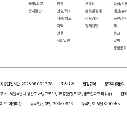
국방/외교
환경
부동산
음식/맛
정치일반
인권/복지
글로벌경제
패션/뷰
식품/의료
생활경제
공연/전
지역
경제일반
책
인물
종교
사회일반
날씨
생활문화
최종편집시간: 2026.08.09 17:28
회사소개
편집규약
광고제휴문의
주소 : 서울특별시 용산구 서빙고로 17, 18층(한강로3가,센트럴파크 타워동)
전화 
제호: 데일리안
등록일/발행일: 2005.09.13
등록번호: 서울 아00055