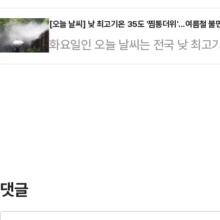
야가 끝내 접점을 찾지 못할 경우, 
도로 빠른 당의 변화"를 말했지만, 
망에 힘입어 지난달 초 83…
처리될 가능성이 기정사실화되는 분
[오늘 날씨] 낮 최고기온 35도 '찜통더위'...여름철 
를 중심으로 한 고립의 벽만 부각시
화요일인 오늘 날씨는 전국 낮 최고
당의 요구에도 불구하고 30일 본회
30일 오전 서울 여의도 국회에서 '
어지겠으며 수도권을 시작으로 비는 
을 촉구했다. 하지만 정국은 양당의
회견을 열고 그간의…
기상청은 "중부지방은 서해중부 해상
더 얼어붙었다.30일 정치권에 따르
로 흐리겠으며 일본 남쪽 해상에 위
회' 등 여론전을 '민생 방해'로 규정
과 제주도는 가끔 구름이 많겠다"고
석 후보자가 총리 지…
인천, 경기, 강원 내륙·산지 5mm
▲전북 5~50mm ▲서울, 인천, 경
세종·충남·충북·광주…
댓글