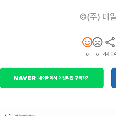
©(주) 데
기사 공
0
0
네이버에서 데일리안 구독하기