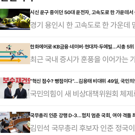
시신 운구 중이던 50대 운전자, 고속도로 한 가운데서 
경기 용인시 한 고속도로 한 가운데 
진 채 발견됐다.30일 경기남부경찰
오후 11시28분쯤 영동고속도로 강
한화에어로·KB금융·네이버·현대차·두에빌…시총 5위 다
최근 국내 증시가 훈풍을 이어가는 
이 2차로에서 3차로 사이에 멈춰 있
도 치열하다. 특히 새 정부 출범 이
구간 순찰 차량이 곧바로 현장에 도착
면서 시총 5위 자리를 둘러싼 경쟁
"혁신 점수? 빵점이다"…김용태 비대위 49일, 국민의
분쯤 경찰이 도착해 운전석에서 의식을
국민의힘이 새 비상대책위원회 체제
면 지난달(6월) 코스피 시가총액 
했다.경찰은 운전석 유리를 깨고 문을
가 종료되면서 송언석 원내대표가 비
▲네이버 ▲현대차 ▲두산에너빌리티
술을 했고, …
원장의 임기는 지난달 11일 '후보교
국무총리 인준 강행 D-3…협치 멈춘 국회, 여야 격돌
으로 한화에어로스페이스가 11거래일
김민석 국무총리 후보자 인준 정국이
장 후임에 지명된 지 49일 만에 마
높았다. 한화에어로스페이스는 글로벌