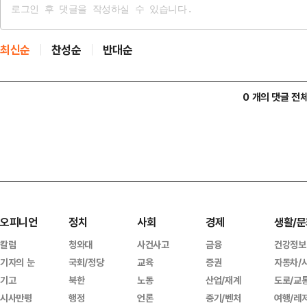
최신순
찬성순
반대순
0 개의 댓글 전
오피니언
정치
사회
경제
생활/문
칼럼
청와대
사건사고
금융
건강정보
기자의 눈
국회/정당
교육
증권
자동차/
기고
북한
노동
산업/재계
도로/교
시사만평
행정
언론
중기/벤처
여행/레