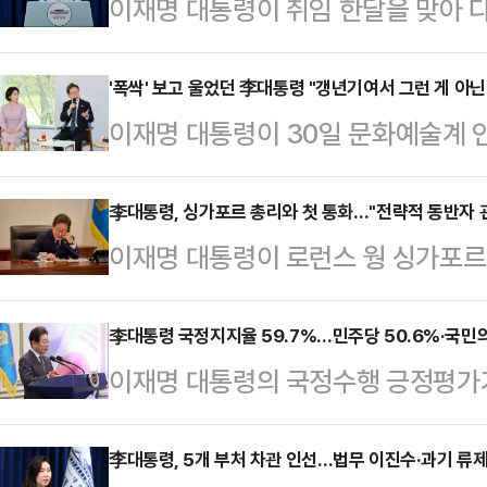
이재명 대통령이 취임 한달을 맞아 다
다.강유정 대통령실 대변인은 30일 
통령의 30일, 언론이 묻고 국민에게
'폭싹' 보고 울었던 李대통령 "갱년기여서 그런 게 아닌
이재명 대통령이 30일 문화예술계 
이 소통할 수 있는 타운홀 미팅 형식
안에 대한 대화를 나눴다.이 대통령은
통령은 통상 첫 기자회견을 취임 10
라스'에서 토니상 6관왕에 오른 뮤지
李대통령, 싱가포르 총리와 첫 통화…"전략적 동반자 
관례를 깨고 회견 시기를 대폭 앞당
이재명 대통령이 로런스 웡 싱가포르
라마 '폭싹 속았수다'의 김원석 감독
회문화 등 분야별로 나눠 이뤄질 예
논의했다.강유정 대통령실 대변인은 3
라 시네프(시네파운데이션) 1등 상을
수위원회 없이…
통령의 취임에 축하 인사를 건넸고, 
李대통령 국정지지율 59.7%…민주당 50.6%·국민의
윤재 발레리노 등을 초대해 이야기를 
이재명 대통령의 국정수행 긍정평가
한다며 협력 의지를 표명했다"고 밝혔
수다'의 팬으로, 시청 도중 눈물을 흘
나왔다.30일 리얼미터가 에너지경제
수교 이래 정치·안보, 경제, 사회·문
이 대…
(100%) RDD 자동응답 전화 설문
李대통령, 5개 부처 차관 인선…법무 이진수·과기 류제
할 만한 협력의 성과를 이뤄 온 것을