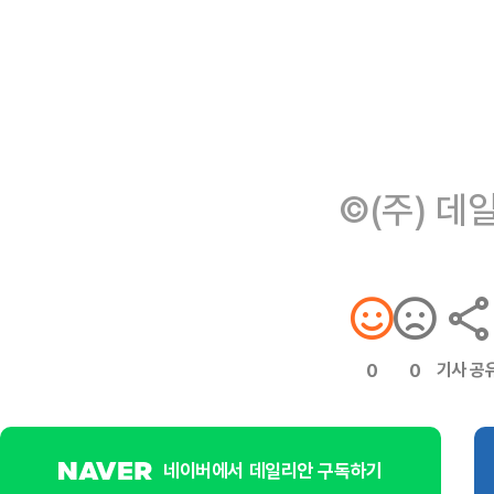
©(주) 데
기사 공
0
0
네이버에서 데일리안 구독하기