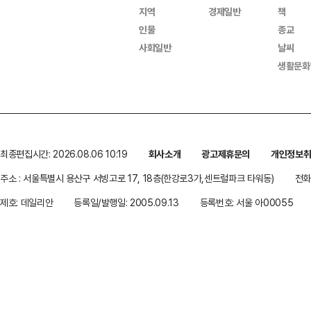
지역
경제일반
책
인물
종교
사회일반
날씨
생활문화
최종편집시간: 2026.08.06 10:19
회사소개
광고제휴문의
개인정보
주소 : 서울특별시 용산구 서빙고로 17, 18층(한강로3가,센트럴파크 타워동)
전화 
제호: 데일리안
등록일/발행일: 2005.09.13
등록번호: 서울 아00055