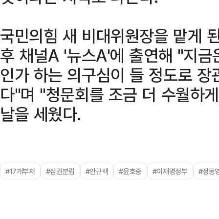
국민의힘 새 비대위원장을 맡게 된
후 채널A '뉴스A'에 출연해 "
인가 하는 의구심이 들 정도로 장
다"며 "청문회를 조금 더 수월하
날을 세웠다.
#17개부처
#삼권분립
#안규백
#윤호중
#이재명정부
#정동