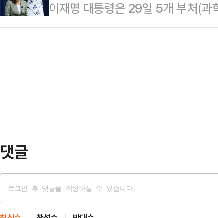
이재명 대통령은 29일 5개 부처
면, 이 대통령의 국정수행 지지도에 대
올해 한·싱가포르 수교 50주년을 맞아
부·보건복지부·국토교통부)의 차관을
것으로 집계됐다. 이 대통령 지지도는
반도…
통령실 대변인은 이날 서면 브리핑을
했다.33.6%가 '잘못함'이라고 답했
사부장이 임명됐다고 밝혔다.과학기
였다.'잘함'이라는 응답은 전주에 비해
술정보통신부 네트워크정책실장, 산
은 …
상자원부 에너지정책실장, 보건복지부
공공조직은행장, 국토교통부 1차관에
교수가 발탁됐다.강 대변인은 "이번 
댓글
최신순
찬성순
반대순