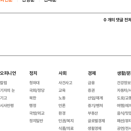
0 개의 댓글 전
오피니언
정치
사회
경제
생활/문
칼럼
청와대
사건사고
금융
건강정보
기자의 눈
국회/정당
교육
증권
자동차/
기고
북한
노동
산업/재계
도로/교
시사만평
행정
언론
중기/벤처
여행/레
국방/외교
환경
부동산
음식/맛
정치일반
인권/복지
글로벌경제
패션/뷰
식품/의료
생활경제
공연/전