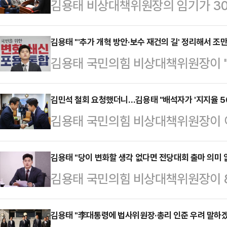
김용태 비상대책위원장의 임기가 30
지도체제 구성 작업에 속도를 낸다.
임하며 전당대회를 치르는 '관리형 비
김용태 "'추가 개혁 방안·보수 재건의 길' 정리해서 조
김용태 국민의힘 비상대책위원장이 "
송 원내대표가 비대위원장직을 맡으면
당의 추가적인 개혁방안과 보수 재건
설 것으로 보인다. 당내에서는 현
릴 수 있도록 할 것"이라고 밝혔다.
김민석 철회 요청했더니…김용태 "배석자가 '지지율 5
한다는 기류도 나타난다. 정치권 관
김용태 국민의힘 비상대책위원장이 
국민의힘 의원총회가 열린 도중 기자
혁신 구조변화에 대한 고민이 우선이
보자 지명 철회를 요청했지만, 배석한
면서 많은 시민들과 단체장 그리고 
르면 국민의힘은 오는 1일 …
50%가 넘는다는 말을 들었다고 전
김용태 "당이 변화할 생각 없다면 전당대회 출마 의미 
다"고 말했다.김 비대위원장은 "많
김용태 국민의힘 비상대책위원장이 8
회에서 기자들을 만나 국회의장 접
보는 것과 여의도 이곳에서 국민의힘을
부와 관련해 "당 개혁에 대한 부분
(추경)안 시정연설 사전환담에서 "세
닌가 하는 안타까움이…
대회에 출마하는 것 자체가 의미없다
김용태 "李대통령에 법사위원장·총리 인준 우려 말하
"지방을 돌아보니 경제가 매우 어렵다