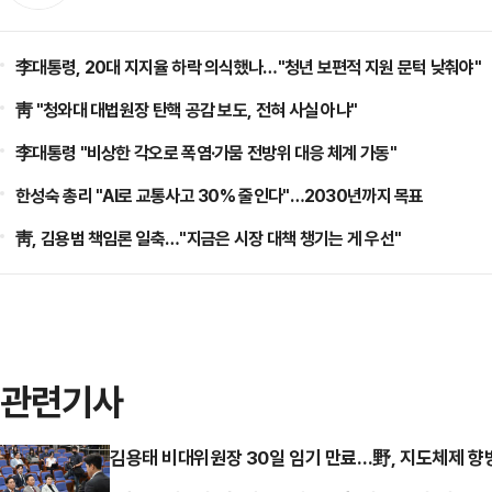
李대통령, 20대 지지율 하락 의식했나…"청년 보편적 지원 문턱 낮춰야"
靑 "청와대 대법원장 탄핵 공감 보도, 전혀 사실 아냐"
李대통령 "비상한 각오로 폭염·가뭄 전방위 대응 체계 가동"
한성숙 총리 "AI로 교통사고 30% 줄인다"…2030년까지 목표
靑, 김용범 책임론 일축…"지금은 시장 대책 챙기는 게 우선"
관련기사
김용태 비대위원장 30일 임기 만료…野, 지도체제 향