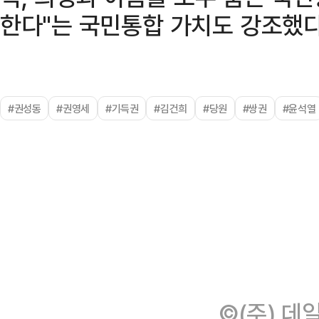
한다"는 국민통합 가치도 강조했다
#권성동
#권영세
#기득권
#김건희
#당원
#쌍권
#윤석열
©(주) 데