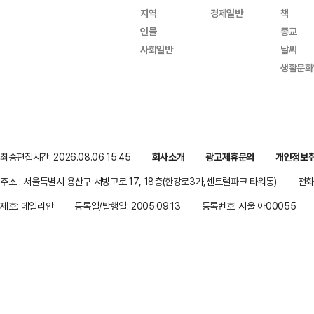
지역
경제일반
책
인물
종교
사회일반
날씨
생활문화
최종편집시간: 2026.08.06 15:45
회사소개
광고제휴문의
개인정보
주소 : 서울특별시 용산구 서빙고로 17, 18층(한강로3가,센트럴파크 타워동)
전화 
제호: 데일리안
등록일/발행일: 2005.09.13
등록번호: 서울 아00055