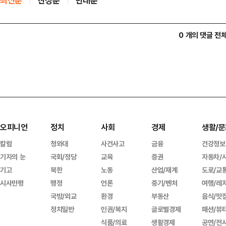
최신순
찬성순
반대순
0 개의 댓글 전
오피니언
정치
사회
경제
생활/문
칼럼
청와대
사건사고
금융
건강정보
기자의 눈
국회/정당
교육
증권
자동차/
기고
북한
노동
산업/재계
도로/교
시사만평
행정
언론
중기/벤처
여행/레
국방/외교
환경
부동산
음식/맛
정치일반
인권/복지
글로벌경제
패션/뷰
식품/의료
생활경제
공연/전