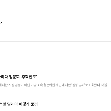
'
싸려다 청문회 '주객전도'
대한 자질 검증이 아닌 야당 소속 청문위원 개인에 대한 '질병 공세'로 비화됐다. 더불어
일이다. 정치권에서는 후보자가 아닌 야당 청문위원에 대한 청문회로 주객이 전도됐다는 비
 김 후보자 인사청문회에서 주진우 국민의힘 의원의 병역 면제 사유가 된 '급성 간염'을 
청문회에 앞서 김 후보자를 둘러싼 불법 정치자금 수수 의혹 등을 집…
윤석열 딜레마 어떻게 풀까