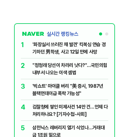
실시간 랭킹뉴스
1
6
'화장실서 쓰러진 채 발견' 킥복싱 연습 경
부동산·
기하던 男학생, 사고 12일 만에 사망
에 민주당
2
7
​"정청래 당선이 차라리 낫다?"…국민의힘
[속보] 
내부서 나오는 이색 셈법
8
李대통령 
3
'빅쇼트' 마이클 버리 "美 증시, 1987년
18.8%
블랙먼데이급 폭락 가능성"
9
‘풀옵션 
4
검찰청에 쌓인 미제사건 14만 건…언제 다
날 1만대
처리하나요? [기자수첩-사회]
10
日 구마모
5
삼전닉스 레버리지 열기 식었나…거래대
'흔들'
금 1조원 밑으로