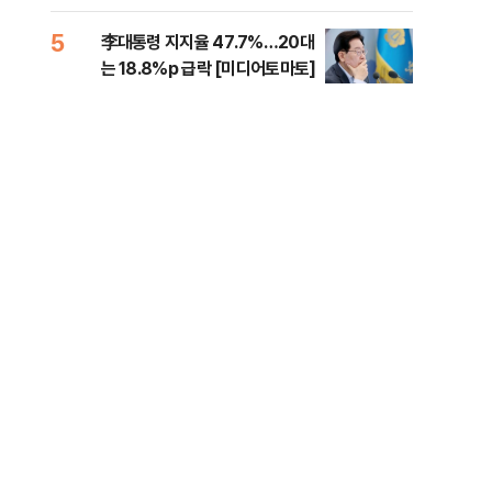
증거 수집" 지적
5
10
李대통령 지지율 47.7%…20대
[속
는 18.8%p 급락 [미디어토마토]
드카