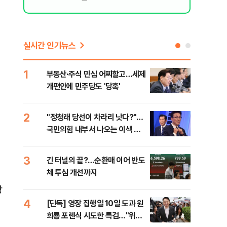
실시간 인기뉴스
1
6
부동산·주식 민심 어찌할고…세제
코스
개편안에 민주당도 '당혹'
후퇴
2
7
​"정청래 당선이 차라리 낫다?"…
안양
국민의힘 내부서 나오는 이색 셈
진 
법
3
8
긴 터널의 끝?…순환매 이어 반도
검찰
체 투심 개선까지
건…
수첩
상
4
9
[단독] 영장 집행일 10일 도과 원
경산
희룡 포렌식 시도한 특검…"위법
표 