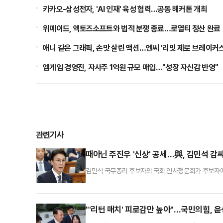
카카오-삼성전자, 'AI 인재' 육성 협력…공동 해커톤 개최
위메이드, 액토즈소프트와 법적 분쟁 종료…로열티 정산 완료
애니 같은 그래픽, 손맛 살린 액션…엔씨 '리밋 제로 브레이커스
엠게임 경영진, 자사주 1억원 규모 매입…"성장 자신감 반영"
관련기사
때아닌 주진우 '신상' 공세…與, 김민석 감
김민석 국무총리 후보자의 국회 인사청문회가 후보자에 
민주당이 자당 총리 후보자 엄호에 나서면서 벌어진 
판이 나온다.박선원 민주당 의원은 24일 국회에서 열린
급하면서 때아닌 신상 공격을 펼쳤다. 주진우 의원은 
"'리턴 매치' 피로감만 높아"…국민의힘, 