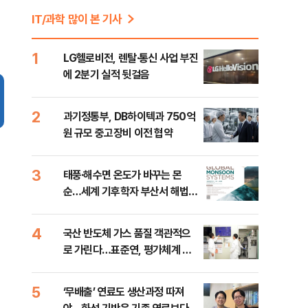
IT/과학 많이 본 기사
1
LG헬로비전, 렌탈·통신 사업 부진
에 2분기 실적 뒷걸음
2
과기정통부, DB하이텍과 750억
원 규모 중고장비 이전 협약
3
태풍·해수면 온도가 바꾸는 몬
순…세계 기후학자 부산서 해법
논의
4
국산 반도체 가스 품질 객관적으
로 가린다…표준연, 평가체계 구
축
5
‘무배출’ 연료도 생산과정 따져