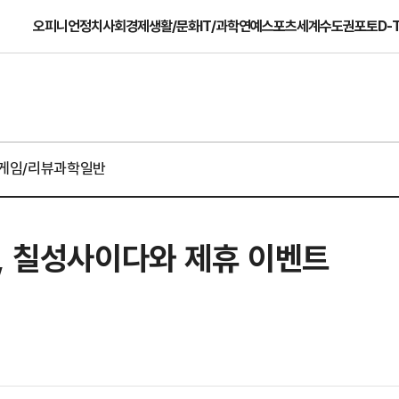
오피니언
정치
사회
경제
생활/문화
IT/과학
연예
스포츠
세계
수도권
포토
D-
게임/리뷰
과학일반
, 칠성사이다와 제휴 이벤트