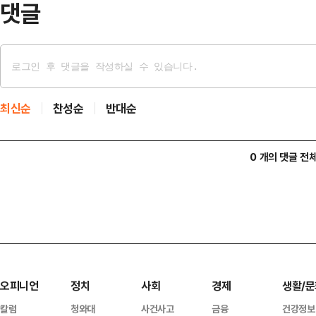
댓글
최신순
찬성순
반대순
0 개의 댓글 전
오피니언
정치
사회
경제
생활/문
칼럼
청와대
사건사고
금융
건강정보