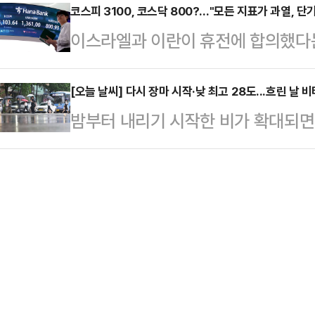
다고 대통령께 말씀을 드렸다"고 밝
코스피 3100, 코스닥 800?…"모든 지표가 과열, 단
것 아니냐는 일침도 나온다.국민의힘
이스라엘과 이란이 휴전에 합의했다는
문회에서 곽규택 국민의힘 의원이 '
주자들의 행보에 이목이 쏠리고 있다.
코스피 지수는 3년 9개월 만에 310
정도 하고 다음 지방선거 때 서울시장
방선거를…
만에 800선을 넘어섰다. 전문가들
[오늘 날씨] 다시 장마 시작·낮 최고 28도...흐린 날
있을 것 같다'고 묻자 이 같이 답했다
밤부터 내리기 시작한 비가 확대되면서
단기 급등에 따른 조정 가능성을 반드
바란다'는 당부에 "네"라고 말했다
부분 지역에서 비가 내릴 것으로 전
국내 증시에 몰아친 훈풍은 중동 휴전
겸직하는 것과 …
천·경기북부와 그 밖의 강원도에 비가
는 엇갈렸다. 전쟁 반사이익이 기대됐
권과 전북서부, 오후까지 전북동부와
용 증대 우려가 사라진 항공주는 모
가 대부분 그치겠다"고 예보했다.경
면, 이날 대한…
간당 10~20㎜의 강한 비가 내리는
함께 천둥·번개가 치는 곳이 있겠으
수량은 ▲서울·인천·경…