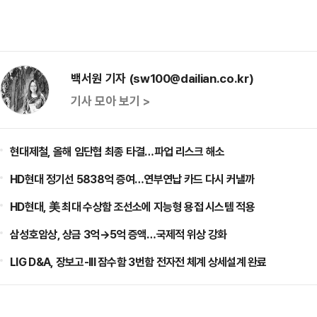
백서원 기자 (sw100@dailian.co.kr)
기사 모아 보기 >
현대제철, 올해 임단협 최종 타결…파업 리스크 해소
HD현대 정기선 5838억 증여…연부연납 카드 다시 커낼까
HD현대, 美 최대 수상함 조선소에 지능형 용접 시스템 적용
삼성호암상, 상금 3억→5억 증액…국제적 위상 강화
LIG D&A, 장보고-III 잠수함 3번함 전자전 체계 상세설계 완료