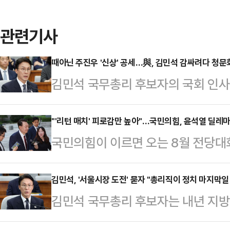
관련기사
때아닌 주진우 '신상' 공세…與, 김민석 감싸려다 청문회
김민석 국무총리 후보자의 국회 인사
닌 야당 소속 청문위원 개인에 대한 
자당 총리 후보자 엄호에 나서면서 
"'리턴 매치' 피로감만 높아"…국민의힘, 윤석열 딜레
국민의힘이 이르면 오는 8월 전당대
닌 야당 청문위원에 대한 청문회로 
령과의 '절연 딜레마'에 대한 고심이
민주당 의원은 24일 국회에서 열린
'리턴 매치'가 돼서는 안 된다는 경
김민석, '서울시장 도전' 묻자 "총리직이 정치 마지막일
의힘 의원의 병역 면제 사유가 된 '
김민석 국무총리 후보자는 내년 지
수 있는 쇄신 움직임이 급선무라는 지
을 펼쳤다. 주진우 의원은 청문회에
문을 받자 "(총리직이) 제 정치의 
간인 만큼, 패배할 확률이 높다는 
수수 의혹 등을 집…