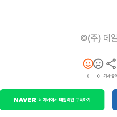
©(주) 데
기사 공
0
0
네이버에서 데일리안 구독하기