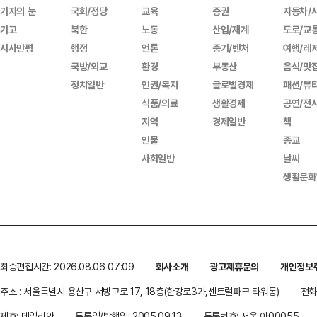
기자의 눈
국회/정당
교육
증권
자동차/
기고
북한
노동
산업/재계
도로/교
시사만평
행정
언론
중기/벤처
여행/레
국방/외교
환경
부동산
음식/맛
정치일반
인권/복지
글로벌경제
패션/뷰
식품/의료
생활경제
공연/전
지역
경제일반
책
인물
종교
사회일반
날씨
생활문화
최종편집시간: 2026.08.06 07:09
회사소개
광고제휴문의
개인정보
주소 : 서울특별시 용산구 서빙고로 17, 18층(한강로3가,센트럴파크 타워동)
전화 
제호: 데일리안
등록일/발행일: 2005.09.13
등록번호: 서울 아00055