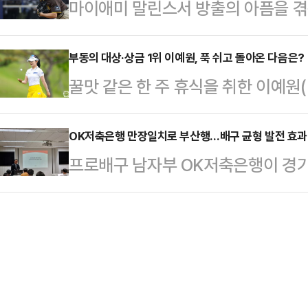
마이애미 말린스서 방출의 아픔을 겪은
서 펼쳐진 ‘2027 도민체전 유치와
투표에서 코번트리는 전체 97표 가운
그 도전을 이어나갈 것으로 보인다.
를 냈다.4개 군 행정협의회가 주최하
출…
인들에게 미국 잔류 의사를 전했다.
부동의 대상·상금 1위 이예원, 푹 쉬고 돌아온 다음은?
행사에는 국회 정보위원장이자 지역구
꿀맛 같은 한 주 휴식을 취한 이예원(
마이너리그 계약이 임박했다는 소식
·합천)을 비롯해 이승화 산청군수, 
발끈을 조여 맨다.이예원은 오는 2
하 마이너리그 트리플A 잭슨빌 점보
철 합천군수가…
트리클럽(파72, 6429야드)에서 
OK저축은행 만장일치로 부산행…배구 균형 발전 효과
방출 소식을 알렸다. 이에 고우석은 
프로배구 남자부 OK저축은행이 경
(KLPGA) 투어 ‘맥콜·모나 용평 오픈 
모든 구단과 자유롭게 협상할 수 있
를 이전한다.앞서 OK저축은행은 
상금 1억 8000만원)에 출전한다.이
윈스 복귀 가능성이 …
(KOVO)에 제출했고, 24일 이사
타수상 등 3관왕을 차지하며 KLPG
종 승인에 앞서 OK저축은행은 지난 2
도 상반기에만 3승을 쓸어 담으며 
넘는 시간 아낌없는 응원과 지지를 
감사의 말씀을 드린다”면서 작별인