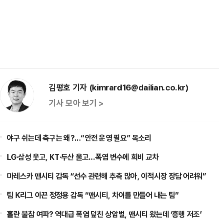
김평호 기자 (kimrard16@dailian.co.kr)
기사 모아 보기 >
야구 쉬는데 축구는 왜?…“안전 운영 필요” 목소리
LG·삼성 웃고, KT·두산 울고…폭염 변수에 희비 교차
마레스카 맨시티 감독 “선수 관련해 추측 많아, 이적시장 장담 어려워”
팀 K리그 이끈 정정용 감독 “맨시티, 차이를 만들어 내는 팀”
홀란 불참 여파? 역대급 폭염 덮친 상암벌, 맨시티 왔는데 ‘흥행 저조’