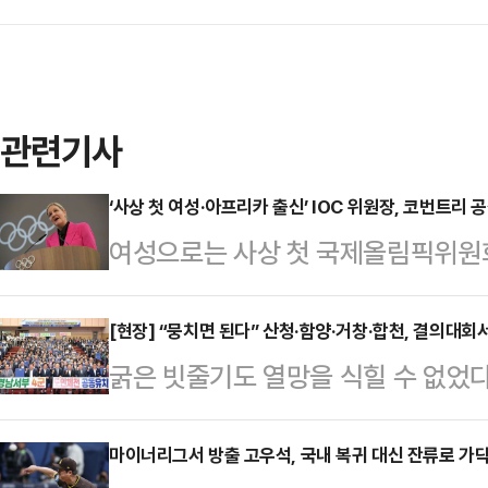
관련기사
‘사상 첫 여성·아프리카 출신’ IOC 위원장, 코번트리 
여성으로는 사상 첫 국제올림픽위원회(
짐바브웨) 위원장이 공식 취임했다.
스 로잔의 올림픽 하우스에서 열린 I
[현장] “뭉치면 된다” 산청·함양·거창·합천, 결의대회
굵은 빗줄기도 열망을 식힐 수 없었다
임기를 시작했다.코번트리 위원장은 올
창·합천)이 하나로 뭉쳐 결의문을 낭
유한 수영 스타 출신으로, 지난 3월
성화에 적극 나설 것을 다짐했다.4개
마이너리그서 방출 고우석, 국내 복귀 대신 잔류로 가
제144차 IOC 총회에서 제10대 