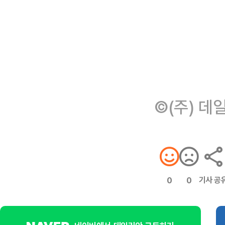
©(주) 데
기사 공
0
0