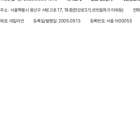
주소 : 서울특별시 용산구 서빙고로 17, 18층(한강로3가,센트럴파크 타워동)
전화 
제호: 데일리안
등록일/발행일: 2005.09.13
등록번호: 서울 아00055