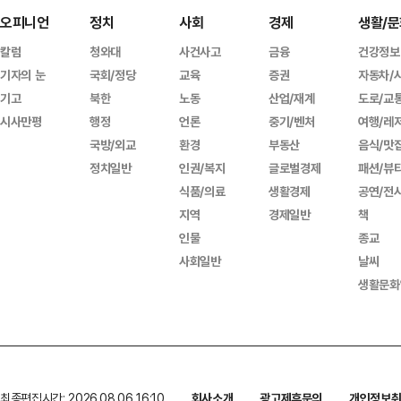
오피니언
정치
사회
경제
생활/문
칼럼
청와대
사건사고
금융
건강정보
기자의 눈
국회/정당
교육
증권
자동차/
기고
북한
노동
산업/재계
도로/교
시사만평
행정
언론
중기/벤처
여행/레
국방/외교
환경
부동산
음식/맛
정치일반
인권/복지
글로벌경제
패션/뷰
식품/의료
생활경제
공연/전
지역
경제일반
책
인물
종교
사회일반
날씨
생활문화
최종편집시간: 2026.08.06 16:10
회사소개
광고제휴문의
개인정보