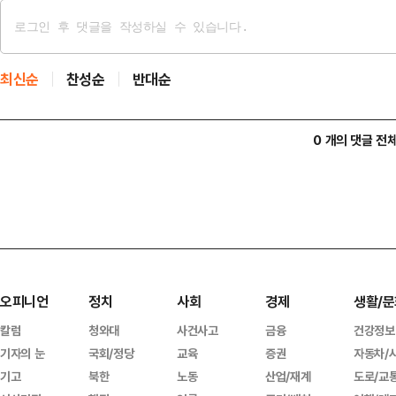
최신순
찬성순
반대순
0 개의 댓글 전
오피니언
정치
사회
경제
생활/문
칼럼
청와대
사건사고
금융
건강정보
기자의 눈
국회/정당
교육
증권
자동차/
기고
북한
노동
산업/재계
도로/교