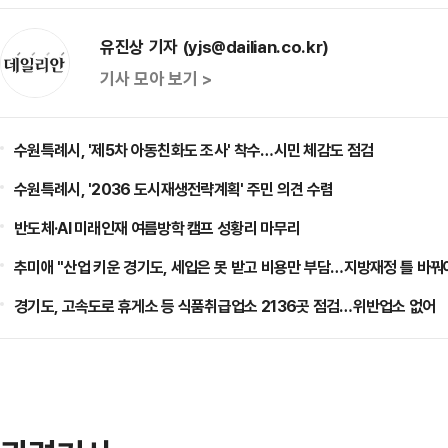
유진상 기자 (yjs@dailian.co.kr)
기사 모아 보기 >
수원특례시, '제5차 아동친화도 조사' 착수…시민 체감도 점검
수원특례시, '2036 도시재생전략계획' 주민 의견 수렴
반도체·AI 미래인재 여름방학 캠프 성황리 마무리
추미애 "산업 키운 경기도, 세입은 못 받고 비용만 부담…지방재정 틀 바꿔
경기도, 고속도로 휴게소 등 식품취급업소 2136곳 점검…위반업소 없어