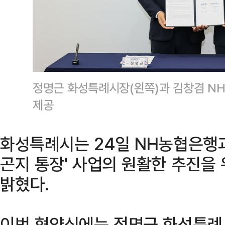
정명근 화성특례시장(왼쪽)과 김창겸 N
제공
화성특례시는 24일 NH농협은행과
곤지 통장' 사업의 원활한 추진을
밝혔다.
이번 협약식에는 정명근 화성특례