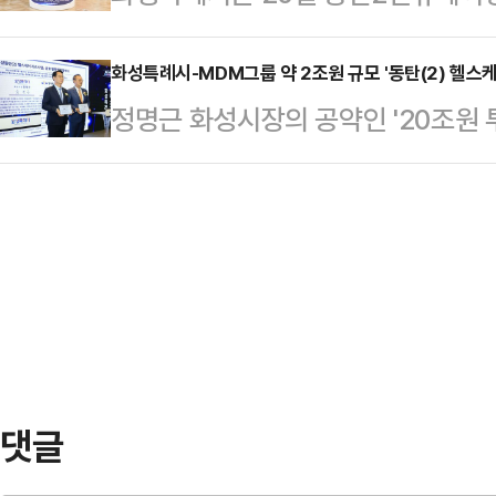
및 임원을 초청해, 반도체산업 상생협
협약 체결 이후 12년 만에 관계를 
이 진행돼 참가자들의 호응을 …
개최했다고 밝혔다.이날 간담회는 
화성특례시-MDM그룹 약 2조원 규모 '동탄(2) 헬스케
된다.이날 협약식에는 신상진 성남시
정명근 화성시장의 공약인 '20조원
야에 대한 기업들의 현장 목소리를 직
부위원장(상임부성장) 등 양 도시 
19일 MDM그룹과 약 2조 원 규모의
체계를 구축하기 위해 마련됐다.간
의장 및 시의원, …
한 업무협약(MOU)을 체결했다고 밝
화성특례시 기업투자실, 화성산업진
미래형 시니어타운 조성 프로젝트이
자, ASML코리아, ASMK, 도쿄
양 기관은 △인허가 및 행정지원 적
25개사 대표 및 임원이 참석…
동사용 △대규모 투자사업 지속 추진
화를 위한 상호 협력을 약속했다.이날 
기업 투자유치…
댓글