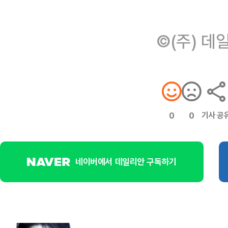
©(주) 데
기사 공
0
0
네이버에서 데일리안 구독하기