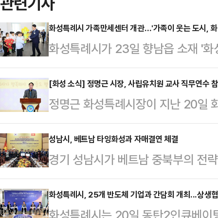
관련기사
화성특례시 가족만세센터 개관…'가족이 웃는 도시, 화
화성특례시가 23일 향남읍 소재 '
고 포용적 가족 서비스 제공의 시작
16에 연면적 6730㎡, 지상5층·
[화성 소식] 정명근 시장, 사립유치원 교사 직무연수 
정명근 화성특례시장이 지난 20일
이다. 공공예식장 기능을 겸하는 만
'2025년 화성시 사립유치원 교사 직
간, 가족상담실, 공동육아나눔터, 작
에서 아이들을 돌보고 있는 교사들
성남시, 베트남 타잉화성과 자매결연 체결
센터는 △가족기능 강화를 위한 가
경기 성남시가 베트남 중북부의 전
원연합회 주관으로 마련된 자리로, 
구 맞춤형 프로그램 △결혼이민자 
하며 글로벌 도시외교를 한층 강화했다
사립유치원 원장과 교사 400여명이
다문화가족 △아이돌봄서비스 지원
성 인민위원회 청사에서 자매결연 협약
화성특례시, 25개 반도체 기업과 간담회 개최...상생
전의식을 고취했다.연수에서는 심폐소
화성특례시는 20일 동탄2인큐베이팅
한 분야의 교류협력 확대를 공식화했
재안전 교육 등 유치원 보육 현장에서