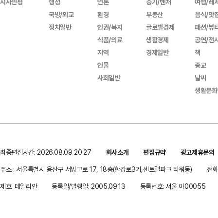
시사만평
행정
언론
중기/벤처
여행/레
국방/외교
환경
부동산
음식/맛
정치일반
인권/복지
글로벌경제
패션/뷰
식품/의료
생활경제
공연/전
지역
경제일반
책
인물
종교
사회일반
날씨
생활문화
최종편집시간: 2026.08.09 20:27
회사소개
편집규약
광고제휴문의
주소 : 서울특별시 용산구 서빙고로 17, 18층(한강로3가,센트럴파크 타워동)
전화 
제호: 데일리안
등록일/발행일: 2005.09.13
등록번호: 서울 아00055