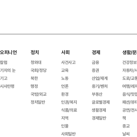
오피니언
정치
사회
경제
생활/문
칼럼
청와대
사건사고
금융
건강정보
기자의 눈
국회/정당
교육
증권
자동차/
기고
북한
노동
산업/재계
도로/교
시사만평
행정
언론
중기/벤처
여행/레
국방/외교
환경
부동산
음식/맛
정치일반
인권/복지
글로벌경제
패션/뷰
식품/의료
생활경제
공연/전
지역
경제일반
책
인물
종교
사회일반
날씨