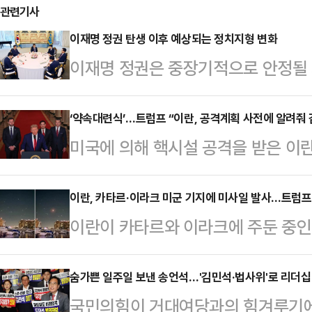
관련기사
이재명 정권 탄생 이후 예상되는 정치지형 변화
이재명 정권은 중장기적으로 안정될 
하고 있고 시간이 지나면서 사법부에
권의 주된 지지기반은 수도권의 40
‘약속대련식’…트럼프 “이란, 공격계획 사전에 알려줘 
미국에 의해 핵시설 공격을 받은 이란
실질적인 중추 세력이기도 하다.민주
향해 보복 공격에 나섰지만 도널드 
2010년대 중반부터 대체로 중노년
보였다.이란은 미국이 포르도를 포함
이란, 카타르·이라크 미군 기지에 미사일 발사…트럼프 "
이 열리고 있다. 실제로 6.3 대선 
이란이 카타르와 이라크에 주둔 중인
만인 이날 카타르와 이라크내 미군 
범한 비토 여론에도 불구하고 50%에
했다. 도널드 트럼프 대통령은 이란이
공격 계획을 미측에 알려주는 등 ‘약
이는 거의 과반에 …
대응"이었다며 미국인 사상자가 없었
숨가쁜 일주일 보낸 송언석…'김민석·법사위'로 리더십
령도 ‘확전 자제’ 쪽에 무게를 두는
국민의힘이 거대여당과의 힘겨루기에
영 타스님 통신은 "카타르와 이라크
미 공군 기지에 대한 미사일 공격을 