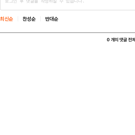
최신순
찬성순
반대순
0 개의 댓글 전