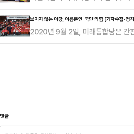
리 후보자 인사청문회 대응과 법제
전이 시작됐다"고 보도했다. 이란 이
통령은…
을 겪고 있어서다. 당내에선 김 후
보이지 않는 야당, 이름뿐인 '국민'의힘 [기자수첩-정치
"백악관과 그 동맹에 전하는 이 단호
2020년 9월 2일, 미래통합당은 간
드까지 꺼내들며 대여(對與) 공세를
영토 보전과 주권 및 국가 안보에 대
로부터 나오는 힘, 국민을 위해 행사
어려울 것이란 비관 섞인 전망까지 
밝혔다.미…
의미가 담겼다. 미래통합당은 21대 
내사령탑으로 선출된 송언석 원내대
급 참패라는 기록을 남겼다.쇄신을 
수준의 결과를 도출해내는지 여부가
구태와 패배 이미지를 벗어나지 못한다
될 것이란 목소리를 내놓고 있다.국
생'을 지향하며 당명을 변경했다. 그러
는 있었지만, 정작 이를 실천할 내부
의 …
댓글