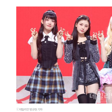
ⓒ데일리안 방규현 기자