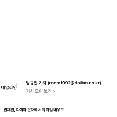
방규현 기자 (room1992@dailian.co.kr)
기사 모아 보기 >
권채원, 다이아 은채에서 뮤지컬 배우로