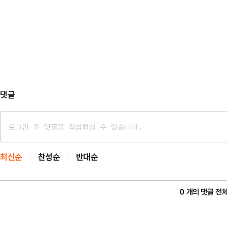
의원, 전현희 민주당 최고위원 등 의
에 학업 스트레스와 진학에 관한 부
접한 이력을 가진 인물들이 이름을 
은 범죄 …
정부와 의료계의 관계는 여전히 얼어
통해 일정한 메시지를 주려는 흐름은
필요하다는 판단도 있을 것…
댓글
최신순
찬성순
반대순
0 개의 댓글 전