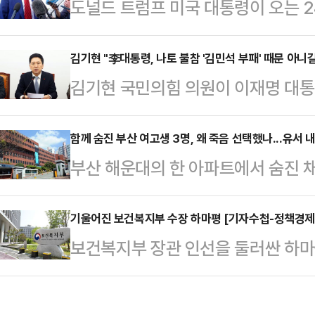
도널드 트럼프 미국 대통령이 오는 
아니다. 대한민국의 총리라는 자리가
기구) 정상회의에서 한국과 일본 등
는 않아야 할 벼슬이다. 얼굴마담 
있다.23일 니혼게이자이신문(닛케이
김기현 "李대통령, 나토 불참 '김민석 부패' 때문 아니
박찬대도 아니다. 그들은 이재명의 
김기현 국민의힘 의원이 이재명 대통
령이 24~25일 네덜란드 헤이그에서 
위해 물불 안 가리고 뛴 주구(走狗)
정상회의 불참 결정에 대해 "혹시라
정상을 초청한 특별 회동 일정을 조율
들과 비슷하다.…
무총리 후보자의 '파파돈(파도 파도 계
함께 숨진 부산 여고생 3명, 왜 죽음 선택했나...유서 
회원국 간의 회의와는 별도로 회의 
부산 해운대의 한 아파트에서 숨진 채
의 때문은 아닐 것이라 믿고 싶다"고
이는 “중국이 인도 및 태평양에서 
스트레스를 겪은 것으로 드러났다.2
에 "이 대통령이 애초 나토 정상회의
령은 이들 4개 국…
일 새벽 1시 39분쯤 부산 해운대구
기울어진 보건복지부 수장 하마평 [기자수첩-정책경제
국의 이란 핵시설 공습 이후 뜻을 바
보건복지부 장관 인선을 둘러싼 하마
쓰러진 채 발견됐다. 이들은 곧바로
나라의 국익을 최우선에 둔 냉철한 
수가 의료계 출신이다.정은경 전 질
찰 조사에 따르면 이들이 함께 지난 
의원은 "이번 …
청희 더불어민주당 보건의료특별위원장
해당 아파트 20층에서 내리는 모습이