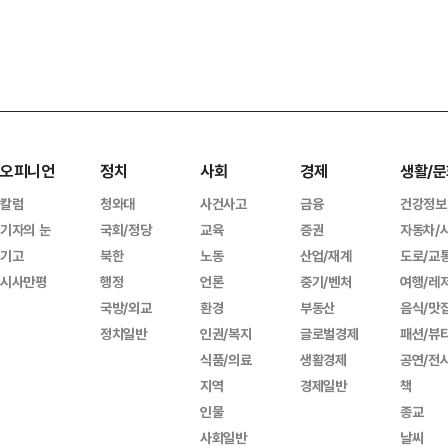
오피니언
정치
사회
경제
생활/문
칼럼
청와대
사건사고
금융
건강정보
기자의 눈
국회/정당
교육
증권
자동차/
기고
북한
노동
산업/재계
도로/교
시사만평
행정
언론
중기/벤처
여행/레
국방/외교
환경
부동산
음식/맛
정치일반
인권/복지
글로벌경제
패션/뷰
식품/의료
생활경제
공연/전
지역
경제일반
책
인물
종교
사회일반
날씨