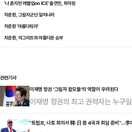
'나 혼자만 레벨업on ICE' 출연진, 파이팅
차준환, 그림자군단 일어나라
차준환 '아름다워라'
차준환, 이그리트와 아름다운 승부
관련기사
이재명 정권 ‘그림자 참모들’의 역할이 우려된다
이재명 정권의 최고 권력자는 누구일
분명해야 정상일 텐데, 정답이 있는 
니다. 어쩌면 불길하다고 해야 할지
"트럼프, 나토 회의서 韓·日 등 4국과 회담 준비"…