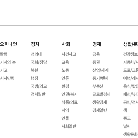
오피니언
정치
사회
경제
생활/문
칼럼
청와대
사건사고
금융
건강정보
기자의 눈
국회/정당
교육
증권
자동차/
기고
북한
노동
산업/재계
도로/교
시사만평
행정
언론
중기/벤처
여행/레
국방/외교
환경
부동산
음식/맛
정치일반
인권/복지
글로벌경제
패션/뷰
식품/의료
생활경제
공연/전
지역
경제일반
책
인물
종교
사회일반
날씨
생활문화