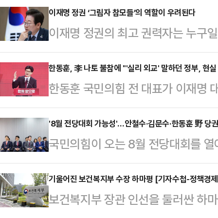
이재명 정권 ‘그림자 참모들’의 역할이 우려된다
이재명 정권의 최고 권력자는 누구일
분명해야 정상일 텐데, 정답이 있는 
니다. 어쩌면 불길하다고 해야 할지
한동훈, 李 나토 불참에 "'실리 외교' 말하던 정부, 현
한동훈 국민의힘 전 대표가 이재명 대
아니다. 대한민국의 총리라는 자리가
그에서 열리는 북대서양조약기구(나토
는 않아야 할 벼슬이다. 얼굴마담 
결정한 데 대해 "실리 외교를 말하던
'8월 전당대회 가능성'…안철수·김문수·한동훈 野 당
박찬대도 아니다. 그들은 이재명의 
국민의힘이 오는 8월 전당대회를 열
했다.한동훈 전 대표는 22일 페이스
위해 물불 안 가리고 뛴 주구(走狗)
닥을 잡으면서 당권 주자들의 움직임
다"며 "피한다고 피해지지 않는다"
들과 비슷하다.…
을 필두로 김용태 비대위원장, 김문수 
기울어진 보건복지부 수장 하마평 [기자수첩-정책경제
은 이날 "대통령은 취임 이후의 산적
보건복지부 장관 인선을 둘러싼 하마
대표 등이 물밑 지지 기반을 끌어모
상회의 참석을 최대한 적극적으로 검