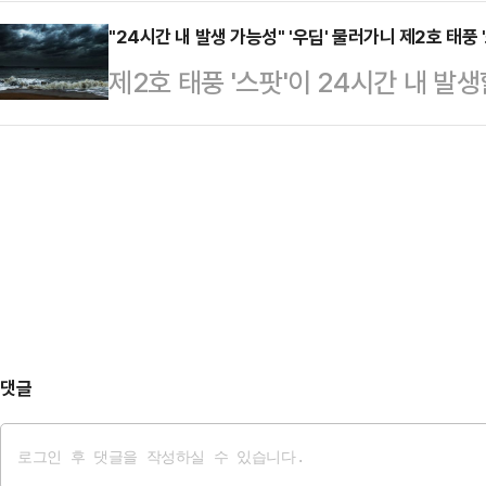
수가 의료계 출신이다.정은경 전 질
위한 포석을 다지는 것으로 풀이된다
내 현안과 중동 사…
청희 더불어민주당 보건의료특별위원장
"24시간 내 발생 가능성" '우딥' 물러가니 제2호 태풍
힘 의원은 전날(21일) 지역구인 경
제2호 태풍 '스팟'이 24시간 내 발
의원, 전현희 민주당 최고위원 등 의
진행했다. '철수형은 듣고 싶어서'라
기상청은 "24시간 안으로 4호 열대
접한 이력을 가진 인물들이 이름을 
역을 찾아 …
능성이 있다"며 "현재 위치에서 북서
정부와 의료계의 관계는 여전히 얼어
보인다"고 밝혔다.태풍의 예상 경로
통해 일정한 메시지를 주려는 흐름은
다.22일 오후 3시 열대저압부로 발생
필요하다는 판단도 있을 것…
남동쪽 약 1100km 부근 해상까지 
는 일본 도쿄 남쪽 약 580km 부근
댓글