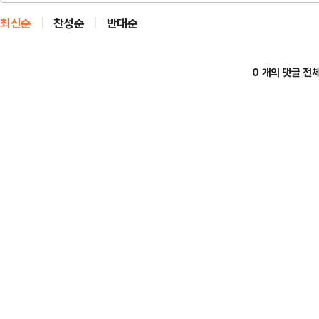
최신순
찬성순
반대순
0 개의 댓글 전