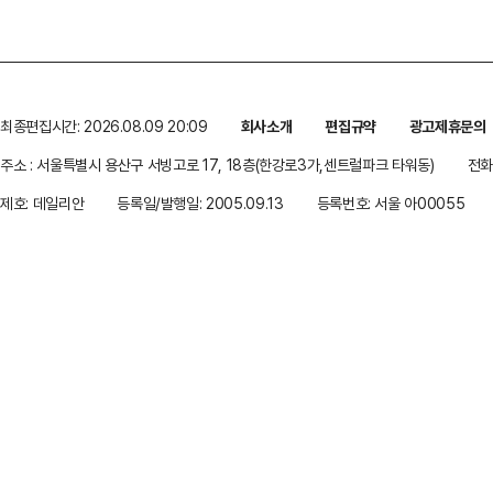
최종편집시간: 2026.08.09 20:09
회사소개
편집규약
광고제휴문의
주소 : 서울특별시 용산구 서빙고로 17, 18층(한강로3가,센트럴파크 타워동)
전화 
제호: 데일리안
등록일/발행일: 2005.09.13
등록번호: 서울 아00055