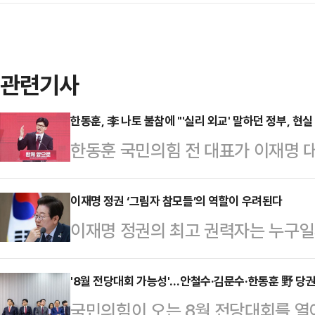
관련기사
한동훈, 李 나토 불참에 "'실리 외교' 말하던 정부, 현
한동훈 국민의힘 전 대표가 이재명 대
그에서 열리는 북대서양조약기구(나토
결정한 데 대해 "실리 외교를 말하던
이재명 정권 ‘그림자 참모들’의 역할이 우려된다
이재명 정권의 최고 권력자는 누구일
했다.한동훈 전 대표는 22일 페이스
분명해야 정상일 텐데, 정답이 있는 
다"며 "피한다고 피해지지 않는다"
니다. 어쩌면 불길하다고 해야 할지
'8월 전당대회 가능성'…안철수·김문수·한동훈 野 당
은 이날 "대통령은 취임 이후의 산적
국민의힘이 오는 8월 전당대회를 열
아니다. 대한민국의 총리라는 자리가
상회의 참석을 최대한 적극적으로 검