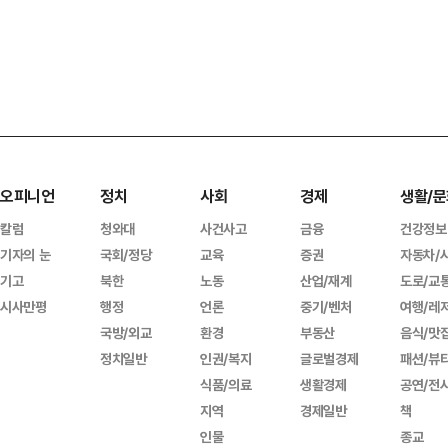
오피니언
정치
사회
경제
생활/문
칼럼
청와대
사건사고
금융
건강정보
기자의 눈
국회/정당
교육
증권
자동차/
기고
북한
노동
산업/재계
도로/교
시사만평
행정
언론
중기/벤처
여행/레
국방/외교
환경
부동산
음식/맛
정치일반
인권/복지
글로벌경제
패션/뷰
식품/의료
생활경제
공연/전
지역
경제일반
책
인물
종교