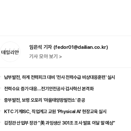
임은석 기자 (fedor01@dailian.co.kr)
기사 모아 보기 >
남부발전, 하계 전력피크 대비 '전사 전력수급 비상대응훈련' 실시
전력수요 증가 대응…전기안전공사 검사혁신 본격화
중부발전, 보령 오포리 '마을태양광발전소' 준공
KTC 기계ISC, 직업계고 교원 'Physical AI' 현장교육 실시
김정관 산업부 장관 "美 과잉생산 301조 조사 발표 이달 말 예상"