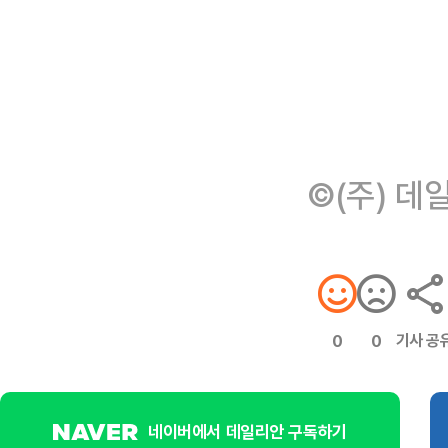
©(주) 데
기사 공
0
0
네이버에서 데일리안 구독하기