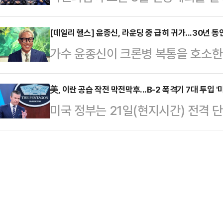
닥을 잡으면서 당권 주자들의 움직임
는 않아야 할 벼슬이다. 얼굴마담 
내 현안과 중동 사…
을 필두로 김용태 비대위원장, 김문수 
[데일리 헬스] 윤종신, 라운딩 중 급히 귀가...30년 동
박찬대도 아니다. 그들은 이재명의 
가수 윤종신이 크론병 복통을 호소한 
대표 등이 물밑 지지 기반을 끌어모
위해 물불 안 가리고 뛴 주구(走狗)
다.윤종신은 지난 21일 자신의 SN
위한 포석을 다지는 것으로 풀이된다
들과 비슷하다.…
일행들과 식사 못하고 그냥 왔다. 오
美, 이란 공습 작전 막전막후...B-2 폭격기 7대 투입 
힘 의원은 전날(21일) 지역구인 경
미국 정부는 21일(현지시간) 전격 
다"라고 말했다.그는 "네가 날 찾아온
진행했다. '철수형은 듣고 싶어서'라
련해 미군 B-2 폭격기 7대가 벙커버
안지는 20년 전, 이젠 친구 같다. 
역을 찾아 …
란은 이에 제대로 대응하지 못했다고
다.윤종신은 지난 2012년 SBS '
헤그세스 미 국방장관과 댄 케인 미
병 투병을 고백한 바 있다.당시 윤종
DC 인근 버지니아주 알링턴의 국방
시설 공습작전 ‘미드나이트 해머’(Mid