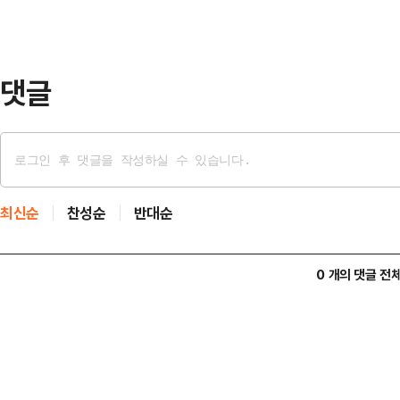
변인은 22일 서면 브리핑을 통해 "
불확실성 등을 종합적으로 고려해 
했다"고 밝혔다.이어 "정…
댓글
최신순
찬성순
반대순
0 개의 댓글 전