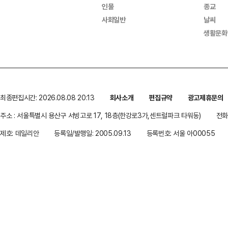
인물
종교
사회일반
날씨
생활문화
최종편집시간: 2026.08.08 20:13
회사소개
편집규약
광고제휴문의
주소 : 서울특별시 용산구 서빙고로 17, 18층(한강로3가,센트럴파크 타워동)
전화 
제호: 데일리안
등록일/발행일: 2005.09.13
등록번호: 서울 아00055