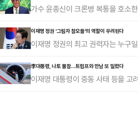
가수 윤종신이 크론병 복통을 호소한 
대표 등이 물밑 지지 기반을 끌어모
상회의 참석을 최대한 적극적으로 검
다.윤종신은 지난 21일 자신의 SN
위한 포석을 다지는 것으로 풀이된다
내 현안과 중동 사…
일행들과 식사 못하고 그냥 왔다. 오
이재명 정권 ‘그림자 참모들’의 역할이 우려된다
힘 의원은 전날(21일) 지역구인 경
이재명 정권의 최고 권력자는 누구일
다"라고 말했다.그는 "네가 날 찾아온
진행했다. '철수형은 듣고 싶어서'라
분명해야 정상일 텐데, 정답이 있는 
안지는 20년 전, 이젠 친구 같다. 
역을 찾아 …
니다. 어쩌면 불길하다고 해야 할지
李대통령, 나토 불참…트럼프와 만남 또 밀렸다
다.윤종신은 지난 2012년 SBS '
이재명 대통령이 중동 사태 등을 고
아니다. 대한민국의 총리라는 자리가
병 투병을 고백한 바 있다.당시 윤종
(NATO·나토) 정상회의에 참석하지 
는 않아야 할 벼슬이다. 얼굴마담 
상회의에 이어 나토 정상회의에서도
박찬대도 아니다. 그들은 이재명의 
는 불발됐다. 트럼프 대통령과의 첫 
위해 물불 안 가리고 뛴 주구(走狗)
국을 찾아 한미정상회담을 통해 이뤄
들과 비슷하다.…