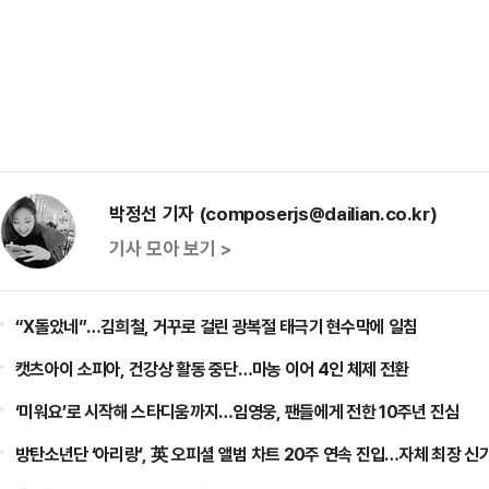
박정선 기자 (composerjs@dailian.co.kr)
기사 모아 보기 >
“X돌았네”…김희철, 거꾸로 걸린 광복절 태극기 현수막에 일침
캣츠아이 소피아, 건강상 활동 중단…마농 이어 4인 체제 전환
‘미워요’로 시작해 스타디움까지…임영웅, 팬들에게 전한 10주년 진심
방탄소년단 ‘아리랑’, 英 오피셜 앨범 차트 20주 연속 진입…자체 최장 신