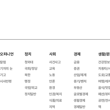
오피니언
정치
사회
경제
생활/문
칼럼
청와대
사건사고
금융
건강정보
기자의 눈
국회/정당
교육
증권
자동차/
기고
북한
노동
산업/재계
도로/교
시사만평
행정
언론
중기/벤처
여행/레
국방/외교
환경
부동산
음식/맛
정치일반
인권/복지
글로벌경제
패션/뷰
식품/의료
생활경제
공연/전
지역
경제일반
책