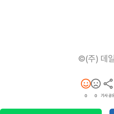
©(주) 데
기사 공
0
0