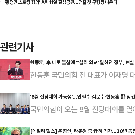
‘황정민 스토킹 혐의’ A씨 11일 결심공판…검찰 첫 구형량 나온다
관련기사
한동훈, 李 나토 불참에 "'실리 외교' 말하던 정부, 현
한동훈 국민의힘 전 대표가 이재명 대
그에서 열리는 북대서양조약기구(나토
결정한 데 대해 "실리 외교를 말하던
'8월 전당대회 가능성'…안철수·김문수·한동훈 野 당
국민의힘이 오는 8월 전당대회를 열
했다.한동훈 전 대표는 22일 페이스
닥을 잡으면서 당권 주자들의 움직임
다"며 "피한다고 피해지지 않는다"
을 필두로 김용태 비대위원장, 김문수 
[데일리 헬스] 윤종신, 라운딩 중 급히 귀가...30년 동
은 이날 "대통령은 취임 이후의 산적