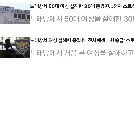
차례 침입하고 속옷을 훔치기까지 했
노래방서 50대 여성 살해한 30대 종업원…전처 스토
이 있을 경우 자살 예방 상담 전화 ☎
노래방에서 50대 여성을 살해한 3
이해가 안 된다"고 지적했다.지난 
서 24시간 전문가의 상담을 받을 수
의로도 실형을 선고 받았다.21일 
은 스토킹처벌법 위반 및 주거침입, 
(공우진 판사)은 최근 스토킹 범죄의
노래방서 여성 살해한 종업원, 전처에겐 '1원 송금' 스
구속영장을 "증거인멸과 재범위험이 
노래방에서 처음 본 여성을 살해하고
A(33)씨에게 징역 6개월을 선고했다
씨는 지난달 27일 새벽 1시쯤 여성 
고 있는 30대 남성이, 이혼한 아내
성 B씨의 계좌에 수십차례 1원을 입
를 통해 몰래 …
았다.21일 법조계에 따르면 인천지
다'라거나 '대화하자'는 등 메시지를
의 처벌 등에 관한 법률 위반 혐의로 
로 법원으로부터 "피해자 주거지 주
했다.A씨는 지난해 4월부터 9월까지
도 금지하라"…
원을 송금하며, 입금 내역에 '대화하자
로 기소됐다.법원은 이미 A씨에게 B