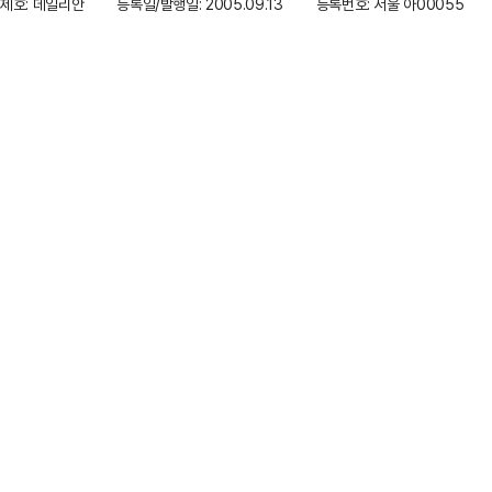
제호: 데일리안
등록일/발행일: 2005.09.13
등록번호: 서울 아00055