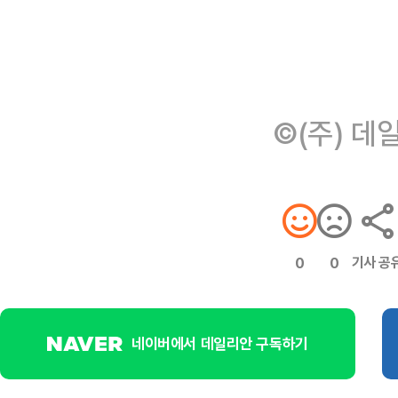
©(주) 데
기사 공
0
0
네이버에서 데일리안 구독하기