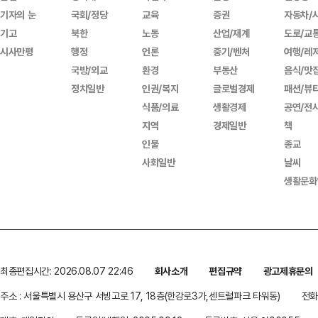
기자의 눈
국회/정당
교육
증권
자동차/
기고
북한
노동
산업/재계
도로/교
시사만평
행정
언론
중기/벤처
여행/레
국방/외교
환경
부동산
음식/맛
정치일반
인권/복지
글로벌경제
패션/뷰
식품/의료
생활경제
공연/전
지역
경제일반
책
인물
종교
사회일반
날씨
생활문화
최종편집시간: 2026.08.07 22:46
회사소개
편집규약
광고제휴문의
주소 : 서울특별시 용산구 서빙고로 17, 18층(한강로3가,센트럴파크 타워동)
전화 