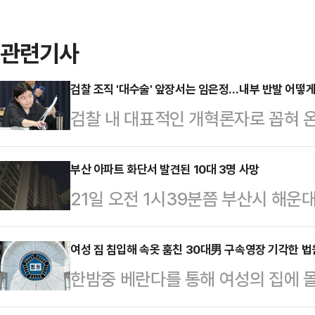
관련기사
검찰 조직 '대수술' 앞장서는 임은정…내부 반발 어떻
검찰 내 대표적인 개혁론자로 꼽혀 
재명 정부 국정기획위원회 전문위원
임 부장검사에 대한 관심이 높아지고
부산 아파트 화단서 발견된 10대 3명 사망
21일 오전 1시39분쯤 부산시 해운
놓고 검찰 내부에서 반발 목소리가 나
이 쓰러진 채 발견돼 경찰이 수사에 
부의 대표적 공약 중 하나인 검찰개
으로 옮겨졌지만 모두 숨졌다.경찰은
여성 집 침입해 속옷 훔친 30대男 구속영장 기각한 법
의 시선이 공존한다.20일 법조계와
한밤중 베란다를 통해 여성의 집에 몰
아파트 옥상에 올라간 것으로 추정하
획위 안에서 이해식 민주당 의원이 
에 대한 구속영장을 법원이 기각했다.
울감 등 말하기 어려운 고민이 있거
임 부장검사는 국정기획위 첫 …