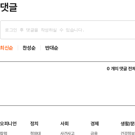
지하…
댓글
최신순
찬성순
반대순
0 개의 댓글 전
오피니언
정치
사회
경제
생활/문
칼럼
청와대
사건사고
금융
건강정보