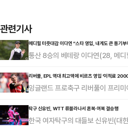
관련기사
메디힐 터줏대감 이다연 “스타 영입, 내게도 큰 동기부
통산 8승의 베테랑 이다연(28, 메
으며 공동 선두로 1라운드를 마쳤다.
헤븐CC에서 열린 2025 한국여자프
리버풀, EPL 역대 최고액에 비르츠 영입 ‘이적료 200
잉글랜드 프로축구 리버풀이 프리미
즈’ 1라운드서 6언더파 66타를 적
독일 축구의 신청 플로리안 비르츠(2
전날 폭우와 강풍으로 인해 1라운드
간) 구단 홈페이지를 통해 "바이어 
탁구 신유빈, WTT 류블라나서 혼복·여복 결승행
기를 온전히 마치지 못한 채 숙소로
한국 여자탁구의 대들보 신유빈(대한
표했다.구단 측은 구체적인 조건에 
컨디션은 변함이 없었다. 6번홀부터