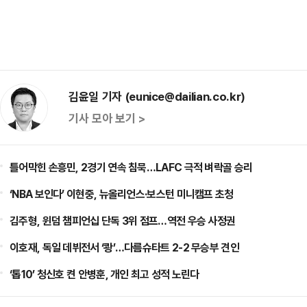
김윤일 기자 (eunice@dailian.co.kr)
기사 모아 보기 >
틀어막힌 손흥민, 2경기 연속 침묵…LAFC 극적 벼락골 승리
‘NBA 보인다’ 이현중, 뉴올리언스·보스턴 미니캠프 초청
김주형, 윈덤 챔피언십 단독 3위 점프…역전 우승 사정권
이호재, 독일 데뷔전서 ‘쾅’…다름슈타트 2-2 무승부 견인
‘톱10’ 청신호 켠 안병훈, 개인 최고 성적 노린다