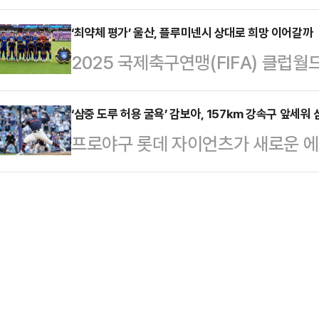
컨텐더 류블랴나 2025에서 혼합복
언론들은 계약 기간 5년, 이적료 최대 
선두로 뛰어오르…
빈은 21일(이하 한국시간) 슬로베
‘최약체 평가’ 울산, 플루미넨시 상대로 희망 이어갈까
를 것이라고 전했다.비르츠의 이적료는
2025 국제축구연맹(FIFA) 클럽
준결승서 임종훈(한국거래소)과 짝을
페르난데스의 1억 2100억 유로를 
기에 놓인 울산 HD가 F조 최강으로
희(이상 삼성생명)를 세트스코어 3-0(
리버풀 또한…
대로 16강 진출의 희망을 이어갈 수
‘삼중 도루 허용 굴욕’ 감보아, 157km 강속구 앞세워
수의 결승 상대는 브라질의 우고 칼
프로야구 롯데 자이언츠가 새로운 에
울산은 오는 22일 오전 7시(이하 
최효주와 호흡을 맞춘 여자복식 4강
를 앞세워 삼성 라이온즈를 격파했다
움에서 플루미넨시와 대회 조별리그 
라조를 맞아 3-1…
2025 신한 SOL 뱅크 KBO리그 
대표해 이번 대회 나선 울산은 플루
을 내달린 롯데는 2위 LG와 격차를 
프리카공화국), 도르트문트(독일) 등
차로 선두 경쟁에 불을 붙였다.롯데는
성됐다.그나마 해볼…
4피안타(1홈런) 8탈삼진 1실점 호투
고 시속 157km 강속구를 앞세운 