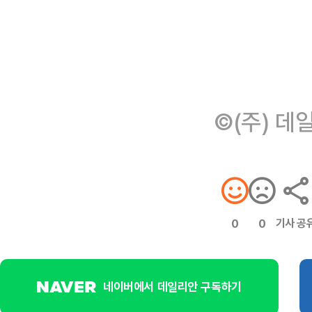
©(주) 데
기사 공
0
0
네이버에서 데일리안 구독하기