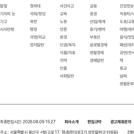
칼럼
청와대
사건사고
금융
건강정보
기자의 눈
국회/정당
교육
증권
자동차/
기고
북한
노동
산업/재계
도로/교
시사만평
행정
언론
중기/벤처
여행/레
국방/외교
환경
부동산
음식/맛
정치일반
인권/복지
글로벌경제
패션/뷰
식품/의료
생활경제
공연/전
지역
경제일반
책
인물
종교
사회일반
날씨
생활문화
최종편집시간: 2026.08.09 15:27
회사소개
편집규약
광고제휴문의
주소 : 서울특별시 용산구 서빙고로 17, 18층(한강로3가,센트럴파크 타워동)
전화 