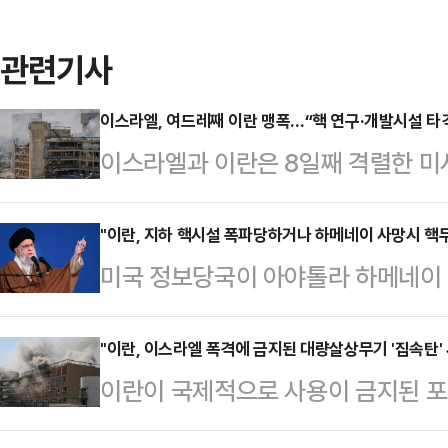
관련기사
이스라엘, 여드레째 이란 맹폭…“핵 연구·개발시설 타
이스라엘과 이란은 8일째 격렬한 미
의 핵과 신무기 개발본부를 공격했으
(MS) 사무실이 위치한 이스라엘 남
"이란, 지하 핵시설 폭파당하거나 하메네이 사망시 핵
미국 정보당국이 아야톨라 하메네이 
간)에도 연거푸 타격했다.미 CNN
란 정부가 핵폭탄 제조를 가속화 할
미디어(SNS) 텔레그램 성명을 통해
따르면 미국 국가정보국(DNI) 관계
"이란, 이스라엘 폭격에 금지된 대량살상무기 '집속탄' 
구·개발(R&D) 시설을 19일 밤과 
이란이 국제적으로 사용이 금지된 
의 포르도 우라늄 농축시설이 폭격당
서 "60대가 넘는 전투기가 120발
알려졌다.이스라엘 매체 타임스오브
는 “현재 이란은 핵무기를 개발할 
국방…