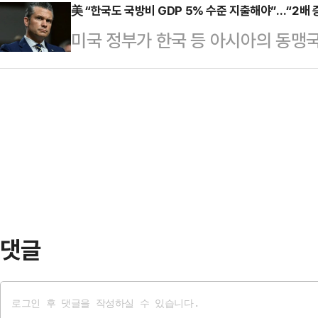
19일(현지시간) 이란이 자국 중부
美 “한국도 국방비 GDP 5% 수준 지출해야”…“2배 
을 서두를 것”이라고 설명했다. 그의 
미국 정부가 한국 등 아시아의 동맹
인 집속탄을 발사했다며 “민간인이 
이 상원 정보위원회에 참석해 증언한
로 국방비를 지출해야 한다는 새로운 
다”고 설명했다.이스라엘군은 “집속
관 모사드는 이스라…
양조약기구) 회원국들에 GDP의 5
간인 거주 지역에 떨어졌다”며 “이 
고 있는 미국이 이를 한국 과 일본 
과정에서 20개 이상의 소형 자탄을
다는 것이다. 이에 따라 미국 측은 
고 피해받은 지역은 최소 8…
지출을 요구할 것으로 예상된다.피트
간) 미 상원 군사위원회에서 열린 2
“나토 동맹국들이…
댓글