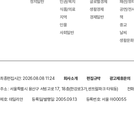
정치일반
인권/복지
글로벌경제
패션/뷰
식품/의료
생활경제
공연/전
지역
경제일반
책
인물
종교
사회일반
날씨
생활문화
최종편집시간: 2026.08.08 11:24
회사소개
편집규약
광고제휴문의
주소 : 서울특별시 용산구 서빙고로 17, 18층(한강로3가,센트럴파크 타워동)
전화 
제호: 데일리안
등록일/발행일: 2005.09.13
등록번호: 서울 아00055