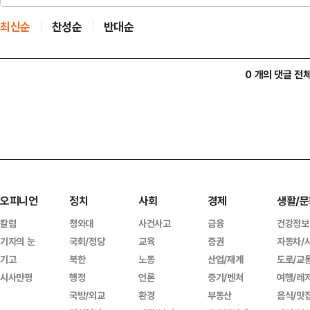
최신순
찬성순
반대순
0 개의 댓글 전
오피니언
정치
사회
경제
생활/문
칼럼
청와대
사건사고
금융
건강정보
기자의 눈
국회/정당
교육
증권
자동차/
기고
북한
노동
산업/재계
도로/교
시사만평
행정
언론
중기/벤처
여행/레
국방/외교
환경
부동산
음식/맛