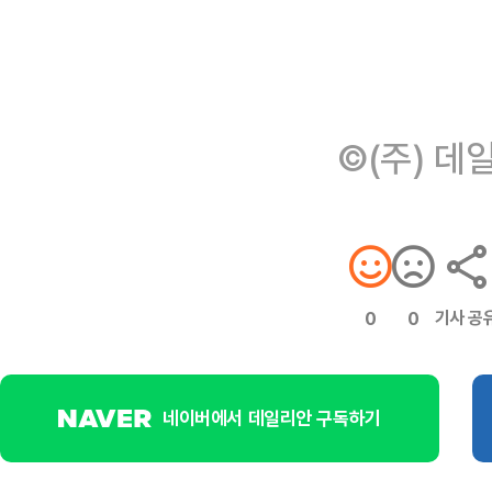
©(주) 데
기사 공
0
0
네이버에서 데일리안 구독하기