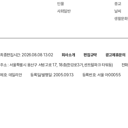
인물
종교
사회일반
날씨
생활문화
최종편집시간: 2026.08.08 13:02
회사소개
편집규약
광고제휴문의
주소 : 서울특별시 용산구 서빙고로 17, 18층(한강로3가,센트럴파크 타워동)
전화 
제호: 데일리안
등록일/발행일: 2005.09.13
등록번호: 서울 아00055