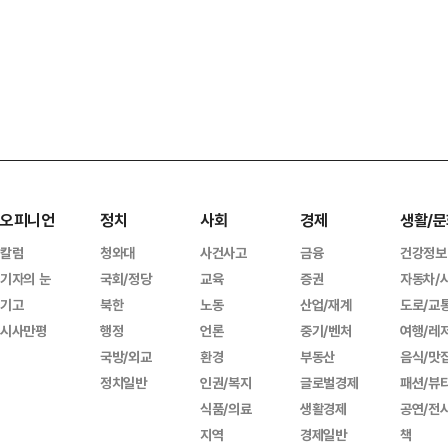
오피니언
정치
사회
경제
생활/문
칼럼
청와대
사건사고
금융
건강정보
기자의 눈
국회/정당
교육
증권
자동차/
기고
북한
노동
산업/재계
도로/교
시사만평
행정
언론
중기/벤처
여행/레
국방/외교
환경
부동산
음식/맛
정치일반
인권/복지
글로벌경제
패션/뷰
식품/의료
생활경제
공연/전
지역
경제일반
책