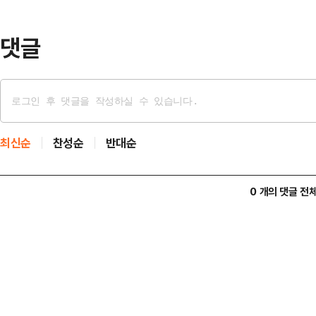
이 자식, 손자 대로 넘어가며 내분이
위태로워진다. 가풍이 …
댓글
최신순
찬성순
반대순
0 개의 댓글 전