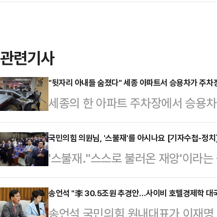
관련기사
"뒷자리 아내들 숨졌다" 세종 아파트서 승용차가 주차
세종의 한 아파트 주차장에서 승용차
부상을 입었다.세종소방본부에 따르면,
동 한 아파트 지하 주차장에서 차량이
국민의힘 의원님, '스불재'를 아시나요 [기자수첩-정치
'스불재.''스스로 불러온 재앙'이라
는 부부 2쌍이 탑승해 있었다.아파
도, 외부 요인으로 닥친 재난도 아니다
대는 차량 앞좌석에서 중상을 입은 7
에 따른 행동이 결국 자신에게 되돌아
송언석 "李 30.5조원 추경안…사이비 호텔경제학 대
의 70대·60대 여성 2명을 발견하
송언석 국민의힘 원내대표가 이재명 
모든 상황을 설명하곤 한다. 그리고
앉아 있던 여성 2명은 결국 숨졌다.