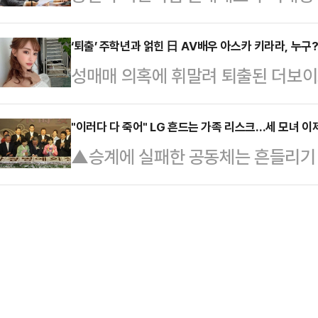
(추경)안과 함께 국민 1인당 15만
들어맞는 단어는 없을 것이다.불과 몇
하고 있다…
폰'을 지급하기로 한 데 대해 "사이
‘퇴출’ 주학년과 얽힌 日 AV배우 아스카 키라라, 누구
고 있던 위태위태한 야당 지도자 이
성매매 의혹에 휘말려 퇴출된 더보이즈
판했다. 송언석 원내대표는 20일 
치, 나아가 역대 최대 득표 수의 대
비디오물) 배우 아스카 키라라에 대한
회의에서 "경기 진작과 자영업자 취
어 …
카 키라라는 2007년 12월 AV 업
"이러다 다 죽어" LG 흔드는 가족 리스크…세 모녀 이
는 일부 동의할수 있다"며 "(다만) 
▲승계에 실패한 공동체는 흔들리기 
다. 2009년에는 ‘스카파 성인방송
추경안은 민생경제 회복에 도움이 되
아들 르호보암이 왕위에 오르자 열 
그해 9월 HMP Prestige 기획사
다"며 이 같이 말했…
려도 마찬가지다. 을지문덕 같은 명
끝으로 은퇴했다.지난 2023년에는
연개소문 사후 아들들 간의 내분으로 
식에서 해외모델 부문 특별상을 받기
은 생전에 "너희는 물과 물고기처럼
켜지지 않았다. 기업이라고 예외는 